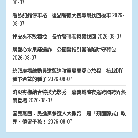
08-07
看診記錯停車格 後湖警擴大搜尋幫找回機車
2026-
08-07
掉皮夾不敢獨找 長竹警暗巷摸黑找回
2026-08-07
購愛心水果疑遇詐 公園警指引識破陷阱守荷包
2026-08-07
統領廣場總動員邀藍迪孩童展開愛心旅程 植栽DIY
種下希望的種子
2026-08-07
消災夯枷結合特技光影秀 嘉義城隍夜巡跨國跨界熱
鬧登場
2026-08-07
國民黨團：民進黨參選人大撒幣 是「類固醇式」政
見、債留子孫！
2026-08-07