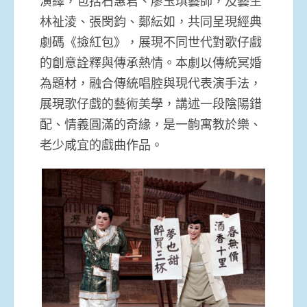
演繹，包括石惠君、廖玉琪藝師，及藝生
林祉淩、張閔鈞、鄭紜如，共同呈現經典
劇碼《撿紅包》，展現不同世代對歌仔戲
的創意詮釋與傳承熱情。本劇以傳統冥婚
為題材，融合傳統唱腔與現代表演手法，
展現歌仔戲的藝術美學，講述一段陰陽錯
配、情義圓滿的奇緣，是一齣寓教於樂、
老少咸宜的戲曲作品。