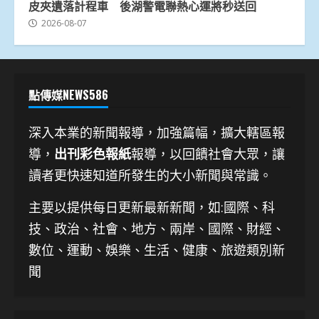
皮夾遺落計程車 後湖警電聯熱心運將秒送回
2026-08-07
點傳媒NEWS586
深入本業的新聞報導，加強篇幅，擴大轄區報
導，
出刊彩色報紙
報導，以回饋社會大眾，讓
讀者更快速知道所發生的大小新聞與常識。
主要以提供每日更新最新新聞
，如:國際、科
技、
政治、社會、地方、兩岸、國際、財經、
數位、運動、娛樂、生活、健康、旅遊類別新
聞