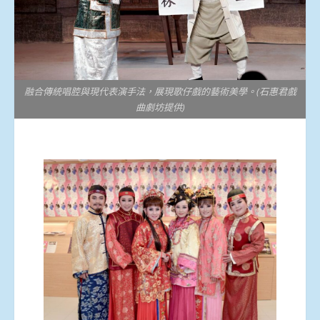
融合傳統唱腔與現代表演手法，展現歌仔戲的藝術美學。(石惠君戲
曲劇坊提供)