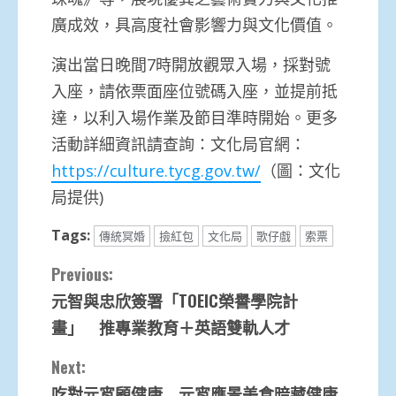
廣成效，具高度社會影響力與文化價值。
演出當日晚間7時開放觀眾入場，採對號
入座，請依票面座位號碼入座，並提前抵
達，以利入場作業及節目準時開始。更多
活動詳細資訊請查詢：文化局官網：
https://culture.tycg.gov.tw/
（圖：文化
局提供)
Tags:
傳統冥婚
撿紅包
文化局
歌仔戲
索票
Continue
Previous:
元智與忠欣簽署「TOEIC榮譽學院計
Reading
畫」 推專業教育＋英語雙軌人才
Next:
吃對元宵顧健康 元宵應景美食暗藏健康