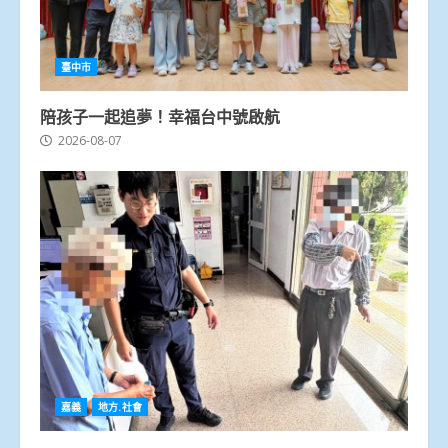
臺中市
陪孩子一起追夢！幸福台中號啟航
2026-08-07
嘉義
地方.社會