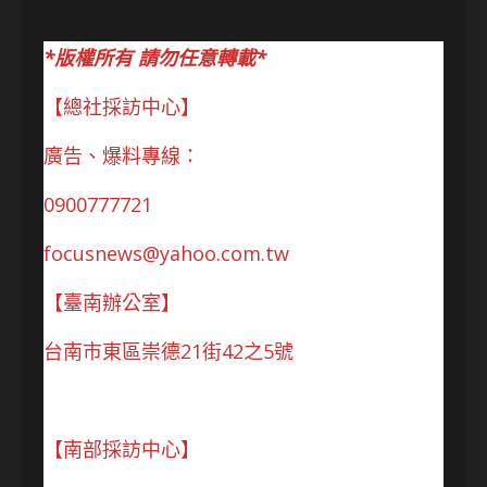
*版權所有 請勿任意轉載*
【總社採訪中心】
廣告、爆料專線：
0900777721
focusnews@yahoo.com.tw
【臺南辦公室】
台南市東區崇德21街42之5號
【南部採訪中心】