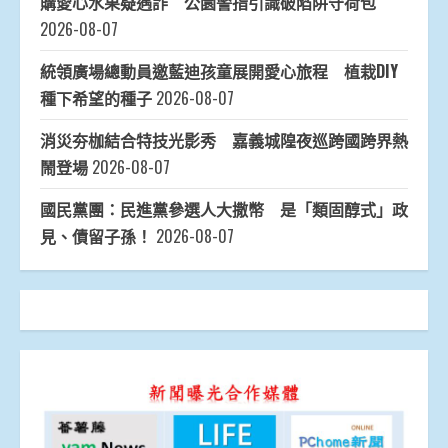
購愛心水果疑遇詐 公園警指引識破陷阱守荷包
2026-08-07
統領廣場總動員邀藍迪孩童展開愛心旅程 植栽DIY
種下希望的種子
2026-08-07
消災夯枷結合特技光影秀 嘉義城隍夜巡跨國跨界熱
鬧登場
2026-08-07
國民黨團：民進黨參選人大撒幣 是「類固醇式」政
見、債留子孫！
2026-08-07