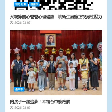
地方.社會
桃園市
父親節關心爸爸心理健康 桃衛生局籲正視男性壓力
2026-08-07
臺中市
陪孩子一起追夢！幸福台中號啟航
2026-08-07