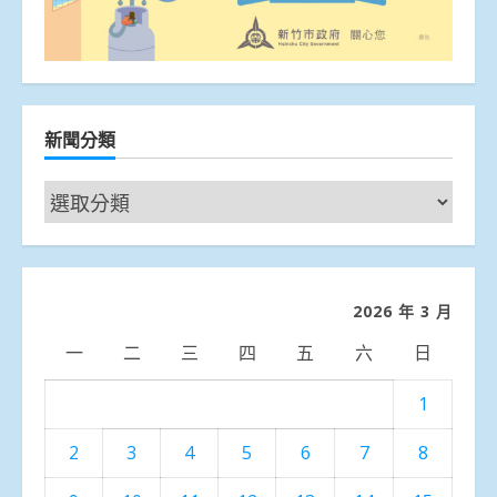
新聞分類
新
聞
分
類
2026 年 3 月
一
二
三
四
五
六
日
1
2
3
4
5
6
7
8