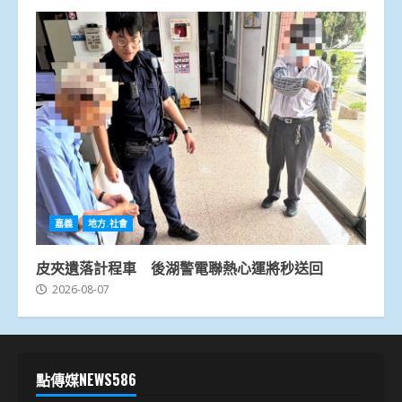
嘉義
地方.社會
皮夾遺落計程車 後湖警電聯熱心運將秒送回
2026-08-07
點傳媒NEWS586