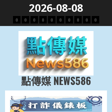
Skip
2026-08-08
to
content
頭
財
地
文
專
娛
政
國
運
生
條
經
方.
教.
題
樂
治
際
動
活
社
科
影
會
技
劇
點傳媒 NEWS586