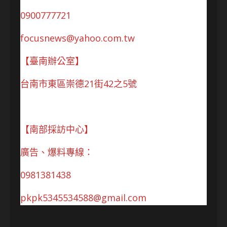
0900777721
focusnews@yahoo.com.tw
【臺南辦公室】
台南市東區崇德21街42之5號
【南部採訪中心】
廣告、爆料專線：
0981381438
pkpk5345534588@gmail.com