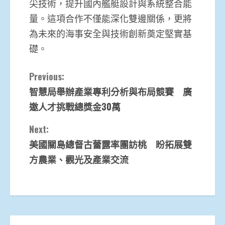
尖技術，提升國內艦艇設計與系統整合能
量。這項合作不僅能深化雙邊關係，更將
為未來的海事安全與技術創新奠定堅實基
礎。
Continue
Previous:
智慧局舉辦產業專利分析與布局競賽 廣
Reading
邀人才挑戰總獎金30萬
Next:
美國關島總督古蕾露率團訪桃 盼拓展雙
方農業、觀光及產業交流