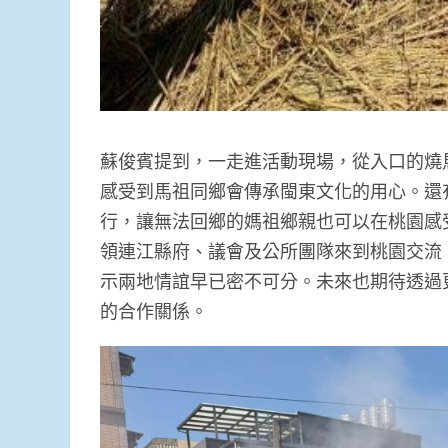
蘇俊賓提到，一走進活動現場，從入口的燒
感受到馬祖同鄉會傳承閩東文化的用心。還
行，讓無法回鄉的媽祖鄉親也可以在桃園感
領連江縣府、議會及公所團隊來到桃園交流
示兩地情誼早已密不可分。未來也期待透過
的合作關係。