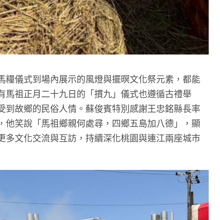
馬糧儀式到場內展示的風燈與擺暝文化祭元素，都能
有馬祖正月二十九日的「摜九」儀式也遵循古禮舉
受到故鄉的民俗人情。蘇俊賓特別感謝王忠銘縣長率
，他笑說「馬祖鄉親何處尋，四鄉五島加八德」，顯
更多文化交流與互訪，持續深化桃園與連江兩座城市