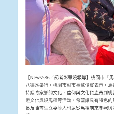
【News586／記者彭慧婉報導】桃園市「
八德區舉行，桃園市副市長蘇俊賓表示，馬
持續將家鄉的文化、信仰與文化資產帶到桃
燈文化與燒馬糧等活動，希望讓具有特色的
長及陳雪生立委等人也遠從馬祖前來參觀與