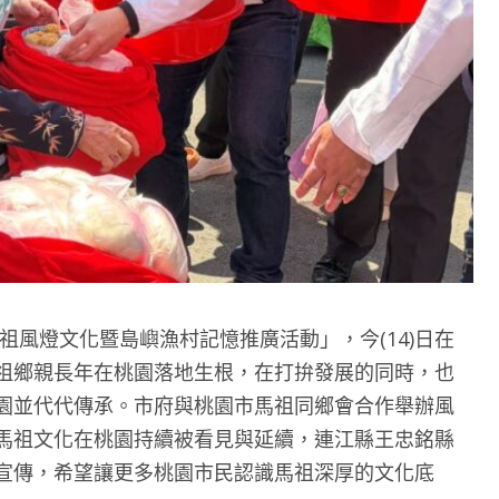
馬祖風燈文化暨島嶼漁村記憶推廣活動」，今(14)日在
祖鄉親長年在桃園落地生根，在打拚發展的同時，也
園並代代傳承。市府與桃園市馬祖同鄉會合作舉辦風
馬祖文化在桃園持續被看見與延續，連江縣王忠銘縣
宣傳，希望讓更多桃園市民認識馬祖深厚的文化底