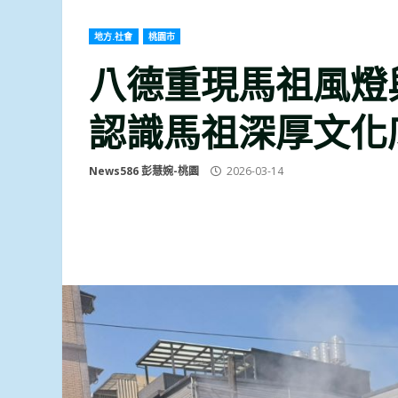
地方.社會
桃園市
八德重現馬祖風燈
認識馬祖深厚文化
News586 彭慧婉-桃園
2026-03-14