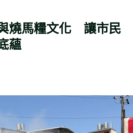
與燒馬糧文化 讓市民
底蘊