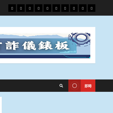
頭
財
地
文
專
娛
政
國
運
生
條
經
方.
教.
題
樂
治
際
動
活
社
科
影
會
技
劇
即時