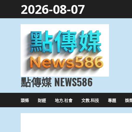
Skip
2026-08-07
to
content
點傳媒 NEWS586
頭條
財經
地方.社會
文教.科技
專題
娛