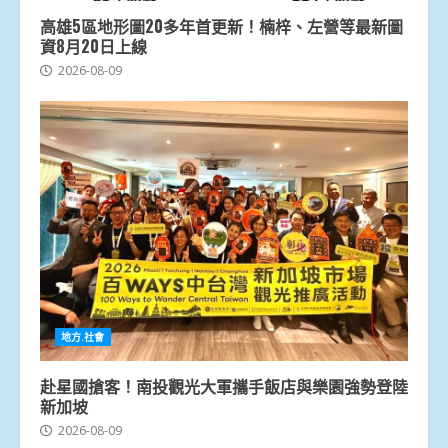
高雄5區地形圖20多年首更新！楠梓、左營等最新圖
資8月20日上線
2026-08-09
地方.社會
赴星國搶客！南投觀光大軍攜手飯店與樂園強勢登陸
新加坡
2026-08-09