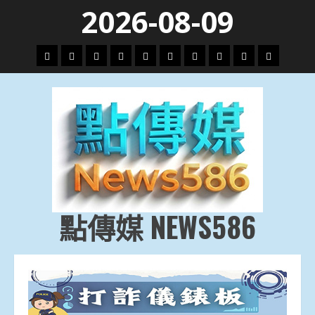
Skip
2026-08-09
to
content
頭
財
地
文
專
娛
政
國
運
生
條
經
方.
教.
題
樂
治
際
動
活
社
科
影
會
技
劇
點傳媒 NEWS586