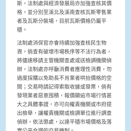
斯，法制處與經濟發展局亦加強查核其價
格，並分別至溪北及溪南查核瓦斯零售業
者及瓦斯分裝場，目前瓦斯價格仍屬平
穩。
法制處消保官亦會持續加強查核民生物
資，倘查有破壞市場秩序等不法行為者，
將儘速移請主管機關查處或送檢調機關偵
辦，法制處亦呼籲消費者應理性消費，勿
過度採購以免助長不肖業者哄抬價格的空
間；交易時請記得索取收據或發票，倘有
發現業者惡意囤積，報價顯逾市場行情甚
大之具體事證，亦可向權責機關或市府提
出檢舉，讓權責機關或檢調單位進行調查
偵辦，依法懲處，以達平穩市場價格及落
實公平合理的交易機制。