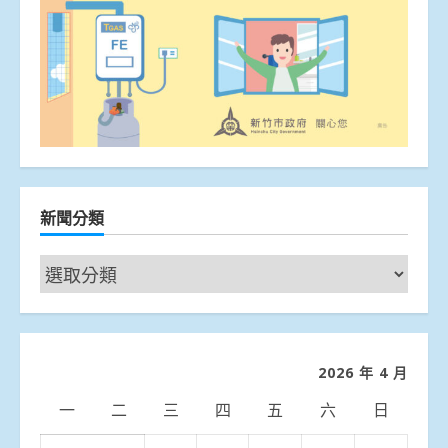
新聞分類
新
聞
分
類
2026 年 4 月
一
二
三
四
五
六
日