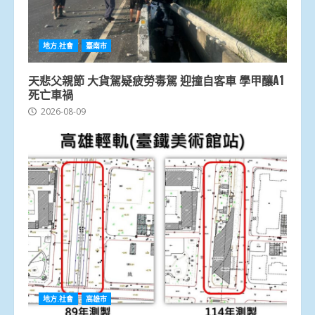
地方.社會
臺南市
天悲父親節 大貨駕疑疲勞毒駕 迎撞自客車 學甲釀A1
死亡車禍
2026-08-09
地方.社會
高雄市