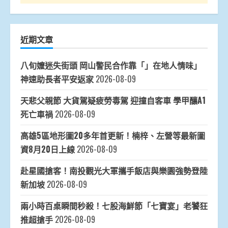
近期文章
八旬嬤迷失街頭 岡山警民合作靠「」在地人情味」
神速助長者平安返家
2026-08-09
天悲父親節 大貨駕疑疲勞毒駕 迎撞自客車 學甲釀A1
死亡車禍
2026-08-09
高雄5區地形圖20多年首更新！楠梓、左營等最新圖
資8月20日上線
2026-08-09
赴星國搶客！南投觀光大軍攜手飯店與樂園強勢登陸
新加坡
2026-08-09
兩小時百桌瞬間秒殺！七股海鮮節「七寶宴」老饕狂
推超搶手
2026-08-09