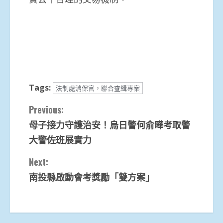
Tags:
法制處消保官，聯合查緝專案
Continue
Previous:
母子接力守護治安！烏日警何俞曄考取警
Reading
大警佐班展實力
Next:
南投縣啟動會考獎勵「雙方案」