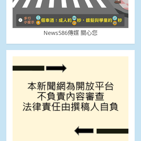
News586傳媒 關心您