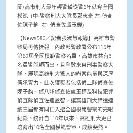
圖/高市刑大最年輕警僅從警6年就奪全國
模範 (中-警察刑大大隊長鄢志豪 左-偵查
佐陳子鈞 右- 偵查佐盧玉鏵)
【News586／記者張淑慧報導】高雄市警
察局再傳捷報！內政部警政署公布115年
第62屆全國模範警察名單，高雄市共有3
名員警脫穎而出，且全數來自刑事警察大
隊，展現高雄刑大驚人的辦案能量與深厚
傳承實力。此次獲獎者包括偵二隊偵查佐
陳子鈞、偵八隊偵查佐盧玉鏵及科技犯罪
偵查隊偵查佐連盈智，讓高雄刑大締造連
續三屆都有同仁入選全國模範警察的亮眼
紀錄。統計自110年以來，高雄刑大更已
培育出10名全國模範警察，成績斐然。