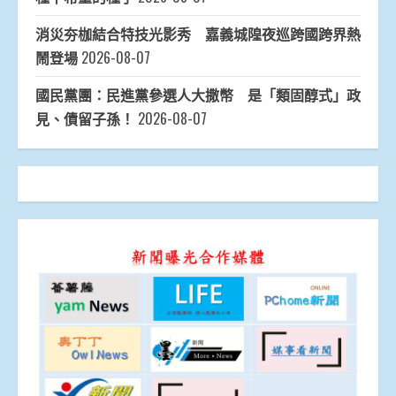
消災夯枷結合特技光影秀 嘉義城隍夜巡跨國跨界熱
鬧登場
2026-08-07
國民黨團：民進黨參選人大撒幣 是「類固醇式」政
見、債留子孫！
2026-08-07