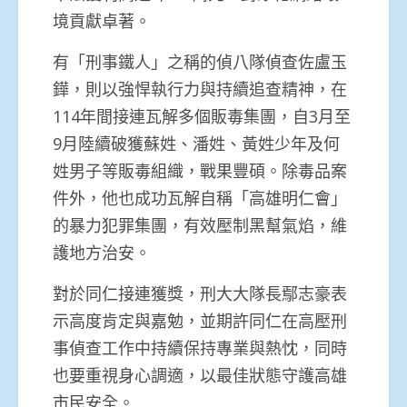
境貢獻卓著。
有「刑事鐵人」之稱的偵八隊偵查佐盧玉
鏵，則以強悍執行力與持續追查精神，在
114年間接連瓦解多個販毒集團，自3月至
9月陸續破獲蘇姓、潘姓、黃姓少年及何
姓男子等販毒組織，戰果豐碩。除毒品案
件外，他也成功瓦解自稱「高雄明仁會」
的暴力犯罪集團，有效壓制黑幫氣焰，維
護地方治安。
對於同仁接連獲獎，刑大大隊長鄢志豪表
示高度肯定與嘉勉，並期許同仁在高壓刑
事偵查工作中持續保持專業與熱忱，同時
也要重視身心調適，以最佳狀態守護高雄
市民安全。