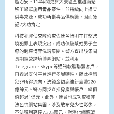
區治安。114年間更於大寮區查獲越南籍
移工聚眾施用毒品案件，並持續向上追查
供毒來源，成功斬斷毒品供應鏈，因而獲
記2大功肯定。
科技犯罪偵查隊偵查佐連盈智則在打擊跨
境犯罪上表現突出，成功偵破蔡姓男子主
導的跨境博弈洗錢集團。警方查出該集團
長期經營跨境博弈網站，並利用
Telegram、Skype等通訊軟體聯繫客戶，
再透過支付平台進行多層轉匯，藉此掩飾
犯罪所得流向，洗錢金額高達新臺幣220
億餘元。警方同步查扣房產與帳戶，總價
值超過1億元。此外，連員也成功查獲非
法色情網站集團，涉及散布兒少性影像，
不法獲利高達7,325萬元，對淨化網路環