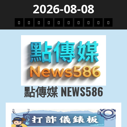
Skip
2026-08-08
to
content
頭
財
地
文
專
娛
政
國
運
生
條
經
方.
教.
題
樂
治
際
動
活
社
科
影
會
技
劇
點傳媒 NEWS586