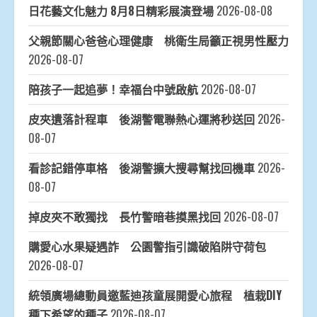
日花藝文化魅力 8月8日精彩展演登場
2026-08-08
父親節關心爸爸心理健康 桃衛生局籲正視男性壓力
2026-08-07
陪孩子一起追夢！幸福台中號啟航
2026-08-07
皮夾遺落計程車 後湖警電聯熱心運將秒送回
2026-
08-07
看診記錯停車格 後湖警擴大搜尋幫找回機車
2026-
08-07
掉皮夾不敢獨找 長竹警暗巷摸黑找回
2026-08-07
購愛心水果疑遇詐 公園警指引識破陷阱守荷包
2026-08-07
統領廣場總動員邀藍迪孩童展開愛心旅程 植栽DIY
種下希望的種子
2026-08-07