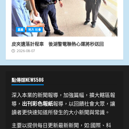
嘉義
地方.社會
皮夾遺落計程車 後湖警電聯熱心運將秒送回
2026-08-07
點傳媒NEWS586
深入本業的新聞報導，加強篇幅，擴大轄區報
導，
出刊彩色報紙
報導，以回饋社會大眾，讓
讀者更快速知道所發生的大小新聞與常識。
主要以提供每日更新最新新聞
，如:國際、科