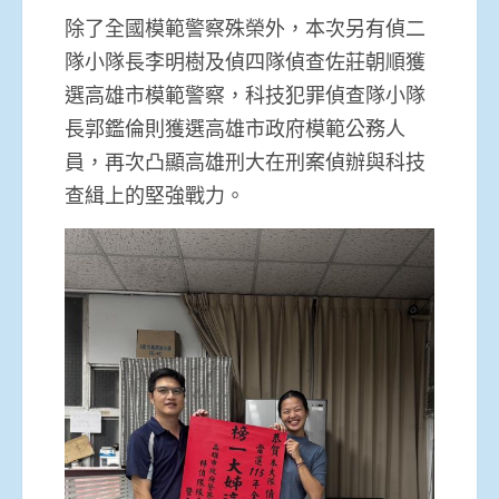
除了全國模範警察殊榮外，本次另有偵二
隊小隊長李明樹及偵四隊偵查佐莊朝順獲
選高雄市模範警察，科技犯罪偵查隊小隊
長郭鑑倫則獲選高雄市政府模範公務人
員，再次凸顯高雄刑大在刑案偵辦與科技
查緝上的堅強戰力。