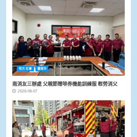
地方.社會
臺南市
南消友三辦處 父親節贈啡券機能訓練服 慰勞消父
2026-08-07