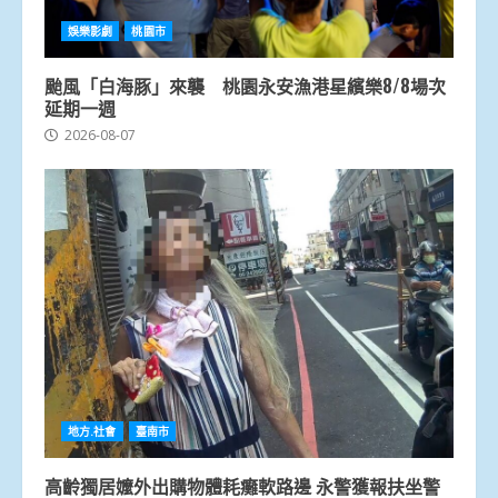
娛樂影劇
桃園市
颱風「白海豚」來襲 桃園永安漁港星繽樂8/8場次
延期一週
2026-08-07
地方.社會
臺南市
高齡獨居嬤外出購物體耗癱軟路邊 永警獲報扶坐警