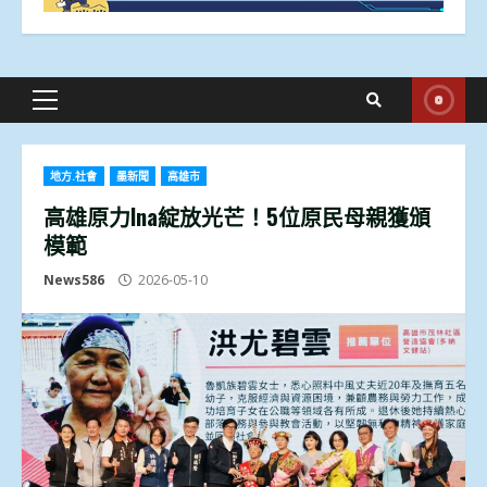
Primary
Menu
地方.社會
墨新聞
高雄市
高雄原力Ina綻放光芒！5位原民母親獲頒
模範
News586
2026-05-10