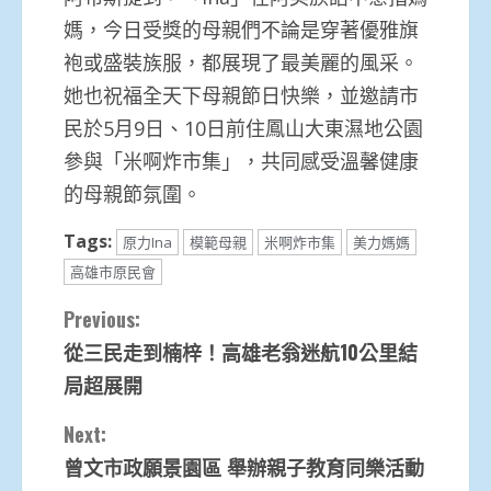
媽，今日受獎的母親們不論是穿著優雅旗
袍或盛裝族服，都展現了最美麗的風采。
她也祝福全天下母親節日快樂，並邀請市
民於5月9日、10日前住鳳山大東濕地公園
參與「米啊炸市集」，共同感受溫馨健康
的母親節氛圍。
Tags:
原力Ina
模範母親
米啊炸市集
美力媽媽
高雄市原民會
Continue
Previous:
從三民走到楠梓！高雄老翁迷航10公里結
Reading
局超展開
Next:
曾文市政願景園區 舉辦親子教育同樂活動