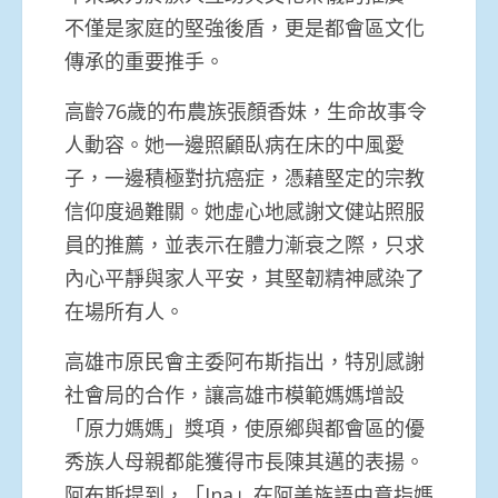
不僅是家庭的堅強後盾，更是都會區文化
傳承的重要推手。
高齡76歲的布農族張顏香妹，生命故事令
人動容。她一邊照顧臥病在床的中風愛
子，一邊積極對抗癌症，憑藉堅定的宗教
信仰度過難關。她虛心地感謝文健站照服
員的推薦，並表示在體力漸衰之際，只求
內心平靜與家人平安，其堅韌精神感染了
在場所有人。
高雄市原民會主委阿布斯指出，特別感謝
社會局的合作，讓高雄市模範媽媽增設
「原力媽媽」獎項，使原鄉與都會區的優
秀族人母親都能獲得市長陳其邁的表揚。
阿布斯提到，「Ina」在阿美族語中意指媽