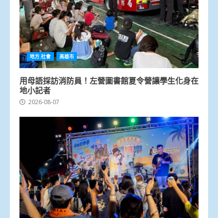
地方.社會
高雄市
用母語採訪消防員！左營圖書館夏令營讓學生化身在
地小記者
2026-08-07