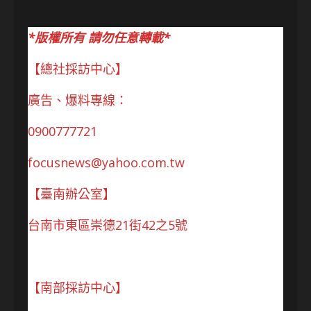
*版權所有 請勿任意轉載*
【總社採訪中心】
廣告、爆料專線：
0900777721
focusnews@yahoo.com.tw
【臺南辦公室】
台南市東區崇德21街42之5號
【南部採訪中心】