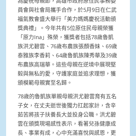
為慶祝母親節，高雄市政府原住民事務委
員會與社會局攜手合作，於5月9日在仁武
福氣教會盛大舉行「美力媽媽慶祝活動頒
獎典禮」。今年共有5位原住民母親榮獲
「原力Ina」殊榮，獲獎者包括78歲魯凱
族洪尤碧雲、76歲布農族張顏香妹、69歲
泰雅族李香莉、64歲魯凱族陳秀華及39歲
布農族高瑞華。這些母親在逆境中展現堅
毅與無私的愛，守護家庭並追求理想，獲
頒模範母親實至名歸。
78歲的魯凱族單親母親洪尤碧雲育有五名
子女，在丈夫逝世後獨力扛起家計，含辛
茹苦將孩子扶養長大並投身公職。洪尤碧
雲在頒獎現場感性表示，看著兒孫健康成
長、事業有成，心中充滿喜悅與感恩，更