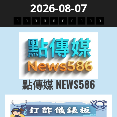
Skip
2026-08-07
to
content
頭
財
地
文
專
娛
政
國
運
生
條
經
方.
教.
題
樂
治
際
動
活
社
科
影
會
技
劇
點傳媒 NEWS586