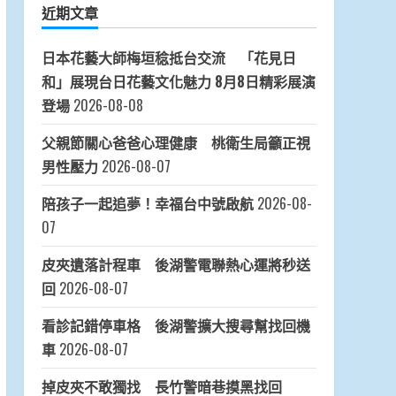
近期文章
日本花藝大師梅垣稔抵台交流 「花見日
和」展現台日花藝文化魅力 8月8日精彩展演
登場
2026-08-08
父親節關心爸爸心理健康 桃衛生局籲正視
男性壓力
2026-08-07
陪孩子一起追夢！幸福台中號啟航
2026-08-
07
皮夾遺落計程車 後湖警電聯熱心運將秒送
回
2026-08-07
看診記錯停車格 後湖警擴大搜尋幫找回機
車
2026-08-07
掉皮夾不敢獨找 長竹警暗巷摸黑找回