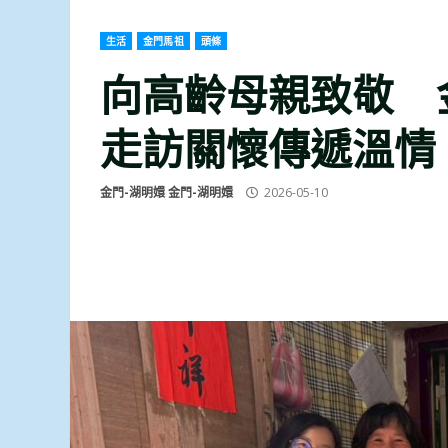
生活
金門馬祖
頭條
向高齡母親致敬 
走訪關懷傳遞溫情
金門-湖明嬛 金門-湖明嬛
2026-05-10