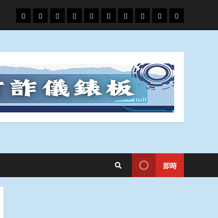
頭
財
地
文
專
娛
政
國
運
生
條
經
方.
教.
題
樂
治
際
動
活
社
科
影
會
技
劇
即時