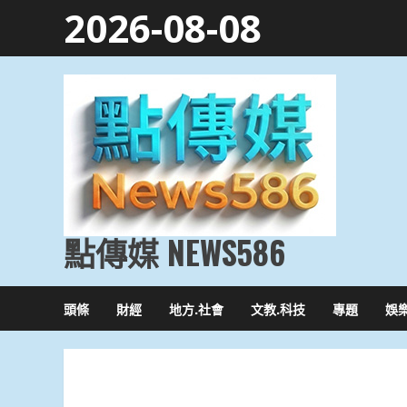
Skip
2026-08-08
to
content
點傳媒 NEWS586
頭條
財經
地方.社會
文教.科技
專題
娛