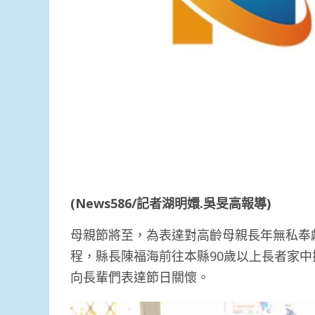
(News586/
記者湖明嬛.吳旻高報導)
母親節將至，為表達對高齡母親長年無私奉
程，縣長陳福海前往本縣90歲以上長者家
向長輩們表達節日關懷。