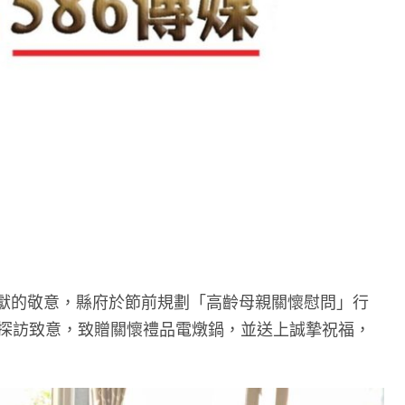
獻的敬意，縣府於節前規劃「高齡母親關懷慰問」行
中探訪致意，致贈關懷禮品電燉鍋，並送上誠摯祝福，