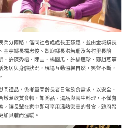
良兵分兩路，偕同社會處處長王茲繐，並由金城鎮長
、金寧鄉長楊忠俊、烈嶼鄉長洪若珊及各村里長陪
明、許陳秀梧、陳圭、楊圓瓜、許楊速珍、鄭趙燕等
活起居與身體狀況，現場互動溫馨自然，笑聲不斷，
。
慰問禮品，係考量高齡長者日常飲食需求，以安全、
合燉煮軟質食物，如粥品、湯品與養生料理，不僅有
擔，讓長輩在家中即可享用溫熱營養的餐食。縣府希
更加具體而溫暖。