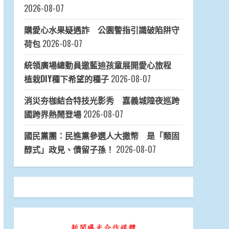
2026-08-07
購愛心水果疑遇詐 公園警指引識破陷阱守
荷包
2026-08-07
統領廣場總動員邀藍迪孩童展開愛心旅程
植栽DIY種下希望的種子
2026-08-07
消災夯枷結合特技光影秀 嘉義城隍夜巡跨
國跨界熱鬧登場
2026-08-07
國民黨團：民進黨參選人大撒幣 是「類固
醇式」政見、債留子孫！
2026-08-07