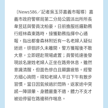
〔News586／記者吳玉芬嘉義市報導〕嘉
義市政府警察局第二分局公園派出所所長
韋昱廷與警員沈柏豪，日前擔服巡邏勤務
行經林森東路時，接獲勤務指揮中心通
報，指出都會森林附近有一名老婦人疑似
迷途，徘徊許久未離開，警方獲報後不敢
大意，立即趕赴現場處置；員警抵達後發
現該名謝姓老婦人正坐在路旁休息，雖然
意識清醒，但面色慘白且顯露疲態。經警
方細心詢問，得知老婦人平日下午有散步
習慣，當日因氣候過於悶熱，返家途中突
感一陣頭暈、身體嚴重不適，體力不支才
被迫停留在路邊稍作喘息。