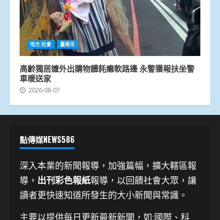
地方.社會
臺南市
高齡獨居嬤外出購物體耗癱軟路邊 永警獲報扶坐警
車暖送家
2026-08-07
點傳媒NEWS586
深入本業的新聞報導，加強篇幅，擴大轄區報
導，
出刊彩色報紙
報導，以回饋社會大眾，讓
讀者更快速知道所發生的大小新聞與常識。
主要以提供每日更新最新新聞
，如:國際、科