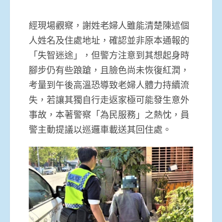
經現場觀察，謝姓老婦人雖能清楚陳述個
人姓名及住處地址，確認並非原本通報的
「失智迷途」，但警方注意到其想起身時
腳步仍有些踉蹌，且臉色尚未恢復紅潤，
考量到午後高溫恐導致老婦人體力持續流
失，若讓其獨自行走返家極可能發生意外
事故，本著警察「為民服務」之熱忱，員
警主動提議以巡邏車載送其回住處。