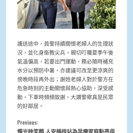
護送途中，員警持續關懷老婦人的生理狀
況，並化身衛教尖兵，親切叮囑夏季午後
氣溫偏高，若要出門運動，務必隨時補充
水分以預防中暑，亦建議可改至更涼爽的
傍晚時段再外出；謝姓老婦人對於警方在
危急時刻的主動關懷與熱心協助，深受感
動，下車時頻頻致謝，大讚警察真是民眾
的好鄰居。
Continue
Previous:
燭光映笑顏 人安楠梓站為早療家庭點亮母