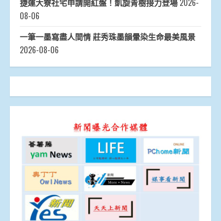
捷運大寮社宅申請開紅盤！凱旋青樹接力登場
2026-
08-06
一筆一墨寫盡人間情 莊秀珠墨韻暈染生命最美風景
2026-08-06