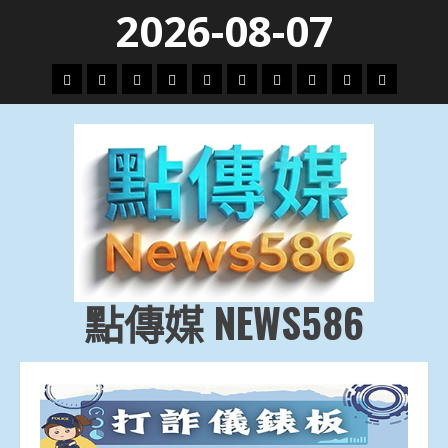
Skip
2026-08-07
to
content
頭
財
地
文
專
娛
政
國
運
生
條
經
方.
教.
題
樂
治
際
動
活
社
科
影
會
技
劇
點傳媒 NEWS586