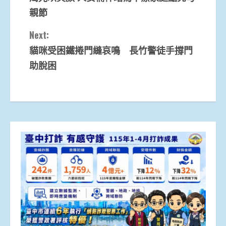
Reading
親節
Next:
貓咪受困鐵捲門縫哀鳴 長竹警徒手撐門
助脫困