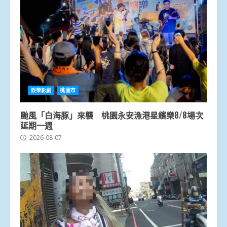
娛樂影劇
桃園市
颱風「白海豚」來襲 桃園永安漁港星繽樂8/8場次
延期一週
2026-08-07