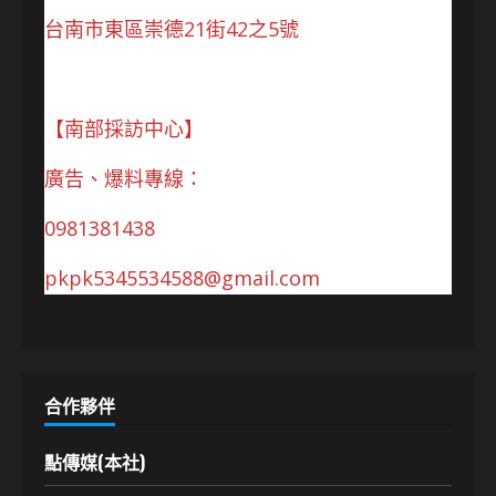
台南市東區崇德21街42之5號
【南部採訪中心】
廣告、爆料專線：
0981381438
pkpk5345534588@gmail.com
合作夥伴
點傳媒(本社)