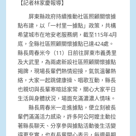
【記者林家慶報導】
屏東縣政府持續推動社區照顧關懷據
點布建，以「一村里一據點」政策，共構
希望城市在地安老服務網，截至115年4月
底，全縣社區照顧關懷據點已達424處。
縣長周春米今（11）日前往屏東市義勇里
及大武里，為兩處新設社區照顧關懷據點
揭牌，現場長輩們熱情迎接，氣氛溫馨熱
絡，大家一起跳健康操、唱歌互動，縣長
也親切與長輩寒暄話家常，關心大家平日
生活與身體狀況，場面充滿濃濃人情味。
縣長周春米一走進據點，便立刻被長
輩們滿滿活力感染，許多阿公阿嬤主動拉
著縣長聊天、分享參與據點活動後生活變
得更充實，也有長輩開心表示，每週最期