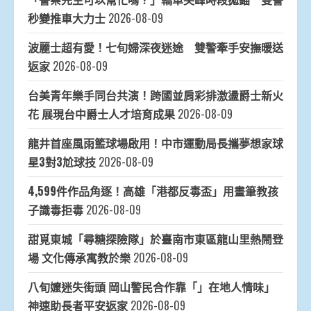
秒變推車大力士
2026-08-09
波麗士超有愛！七旬婦深夜迷途 雙警牽手安撫暖送
返家
2026-08-09
台美青年樂手同台共演！跨國並肩彩排激盪爵士新火
花 展現台中爵士人才培育成果
2026-08-09
龍井首座風雨籃球場啟用！中市運動局長攜夢想家球
星3對3尬球技
2026-08-09
4,599件作品角逐！高雄「港都反毒盃」用畫筆教孩
子識毒拒毒
2026-08-09
甜覓東城「尋糖探險隊」於臺南市東區龍山里熱鬧登
場 文化傳承寓教於樂
2026-08-09
八旬嬤迷失街頭 岡山警民合作靠「」在地人情味」
神速助長者平安返家
2026-08-09