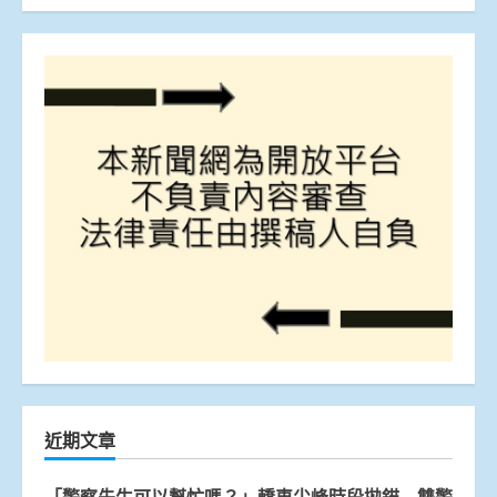
近期文章
「警察先生可以幫忙嗎？」轎車尖峰時段拋錨 雙警