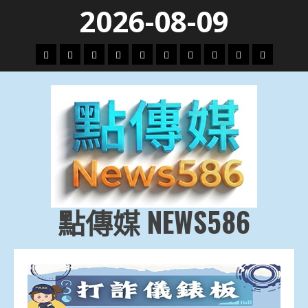
Skip
2026-08-09
to
content
頭
財
地
文
專
娛
政
國
運
生
條
經
方.
教.
題
樂
治
際
動
活
社
科
影
會
技
劇
點傳媒 NEWS586