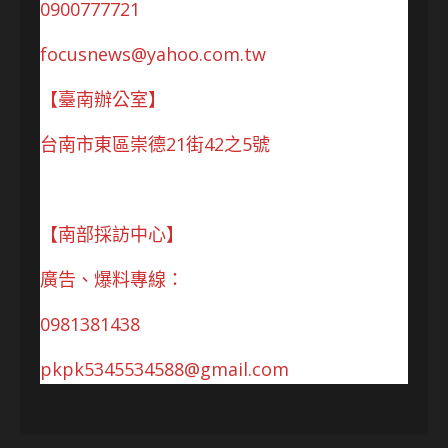
0900777721
focusnews@yahoo.com.tw
【臺南辦公室】
台南市東區崇德21街42之5號
【南部採訪中心】
廣告、爆料專線：
0981381438
pkpk5345534588@gmail.com