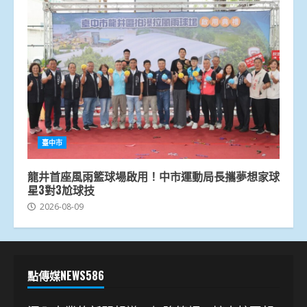
臺中市
龍井首座風雨籃球場啟用！中市運動局長攜夢想家球
星3對3尬球技
2026-08-09
點傳媒NEWS586