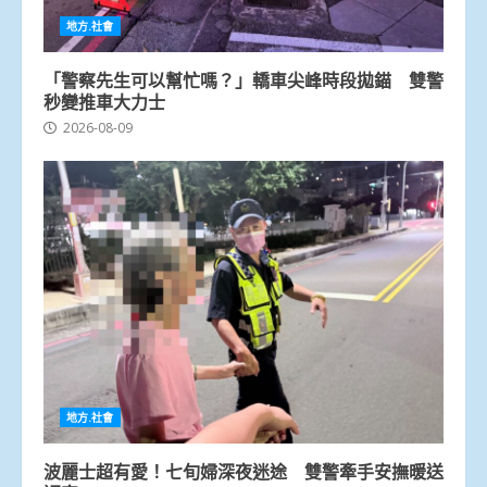
地方.社會
「警察先生可以幫忙嗎？」轎車尖峰時段拋錨 雙警
秒變推車大力士
2026-08-09
地方.社會
波麗士超有愛！七旬婦深夜迷途 雙警牽手安撫暖送