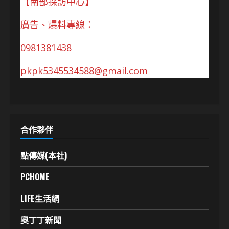
【南部採訪中心】
廣告、爆料專線：
0981381438
pkpk5345534588@gmail.com
合作夥伴
點傳媒(本社)
PCHOME
LIFE生活網
奧丁丁新聞