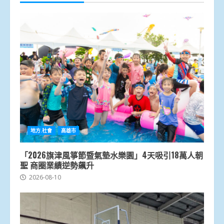
地方.社會
高雄市
「2026旗津風箏節暨氣墊水樂園」4天吸引18萬人朝
聖 商圈業績逆勢飆升
2026-08-10