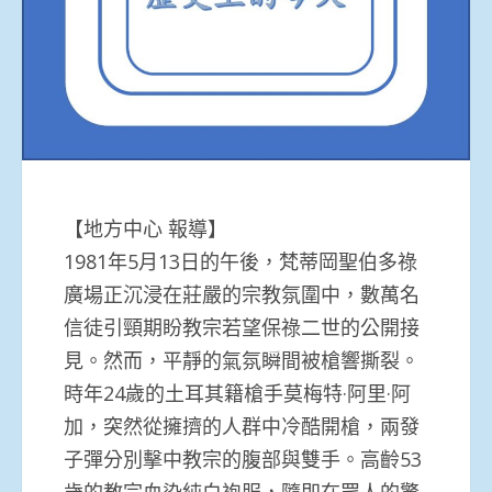
【地方中心 報導】
1981年5月13日的午後，梵蒂岡聖伯多祿
廣場正沉浸在莊嚴的宗教氛圍中，數萬名
信徒引頸期盼教宗若望保祿二世的公開接
見。然而，平靜的氣氛瞬間被槍響撕裂。
時年24歲的土耳其籍槍手莫梅特·阿里·阿
加，突然從擁擠的人群中冷酷開槍，兩發
子彈分別擊中教宗的腹部與雙手。高齡53
歲的教宗血染純白袍服，隨即在眾人的驚