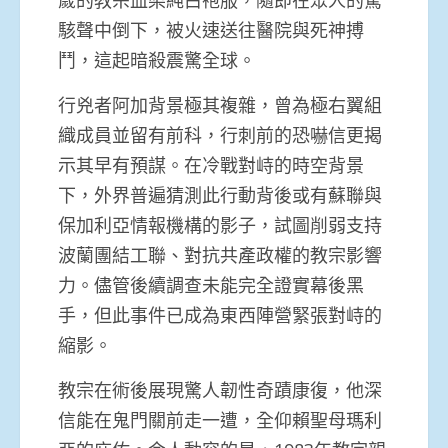
駭聲中倒下，被火速送往醫院與死神搏
鬥，這起暗殺震驚全球。
行兇者阿加背景極其複雜，曾為極右翼組
織成員並留有前科，行刺前的恐嚇信更揭
示其早有預謀。在冷戰對峙的時空背景
下，外界普遍猜測此行動背後或有蘇聯與
保加利亞情報機構的影子，試圖削弱支持
波蘭團結工聯、對抗共產政權的教宗影響
力。儘管後續調查未能完全證實幕後黑
手，但此事件已成為東西陣營緊張對峙的
縮影。
教宗在術後展現驚人韌性奇蹟康復，他深
信能在鬼門關前走一遭，全仰賴聖母瑪利