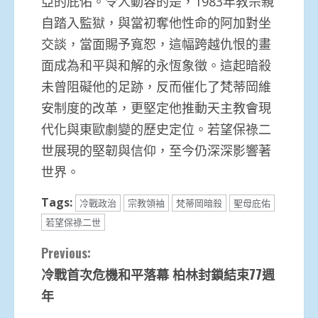
亞的庇佑。令人動容的是，1983年教宗親
自踏入監獄，與當初奪他性命的阿加對坐
交談，當面賜予寬恕，這幅跨越仇恨的畫
面成為和平與和解的永恆象徵。這起暗殺
未曾阻礙他的足跡，反而催化了梵蒂岡維
安制度的改革，更堅定他推動天主教會現
代化與東歐劇變的歷史定位。若望保祿二
世展現的堅韌與信仰，至今仍深深影響著
世界。
Tags:
冷戰政治
宗教領袖
梵蒂岡暗殺
聖母庇佑
若望保祿二世
Continue
Previous:
冷戰首次危機和平落幕 柏林封鎖結束77週
Reading
年