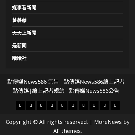
媒事看新聞
蕃薯藤
天天上新聞
是新聞
囔囔社
點傳媒News586 宗旨
點傳媒News586線上記者
點傳媒|線上記者規約
點傳媒News586公告
頭
財
地
文
專
娛
政
國
運
生
條
經
方.
教.
題
樂
治
際
動
活
Copyright © All rights reserved.
|
MoreNews
by
社
科
影
AF themes.
會
技
劇