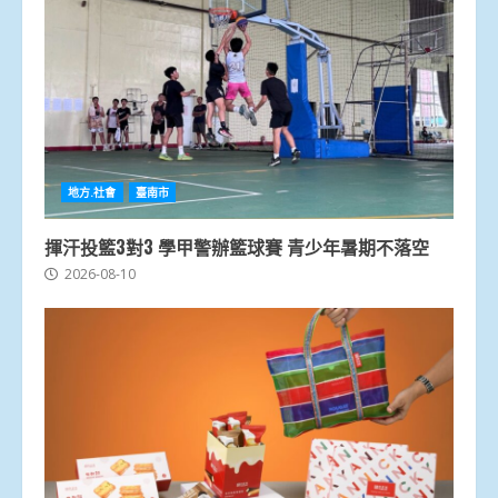
地方.社會
臺南市
揮汗投籃3對3 學甲警辦籃球賽 青少年暑期不落空
2026-08-10