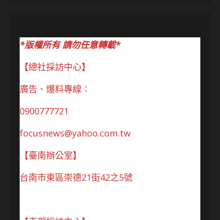
*版權所有 請勿任意轉載*
【總社採訪中心】
廣告、爆料專線：
0900777721
focusnews@yahoo.com.tw
【臺南辦公室】
台南市東區崇德21街42之5號