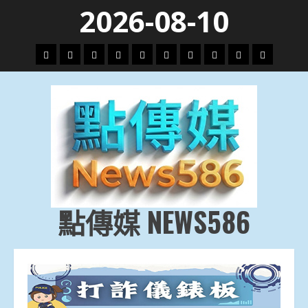
Skip
2026-08-10
to
content
頭
財
地
文
專
娛
政
國
運
生
條
經
方.
教.
題
樂
治
際
動
活
社
科
影
會
技
劇
點傳媒 NEWS586