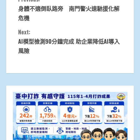
Continue
身體不適倒臥路旁 南門警火速馳援化解
Reading
危機
Next:
AI模型檢測90分鐘完成 助企業降低AI導入
風險