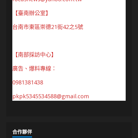
【臺南辦公室】
台南市東區崇德21街42之5號
【南部採訪中心】
廣告、爆料專線：
0981381438
pkpk5345534588@gmail.com
合作夥伴