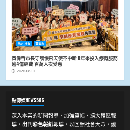
地方.社會
臺南市
黃偉哲市長守護慢飛天使不中斷 8年來投入療育服務
逾4億經費 百萬人次受惠
2026-08-07
點傳媒NEWS586
深入本業的新聞報導，加強篇幅，擴大轄區報
導，
出刊彩色報紙
報導，以回饋社會大眾，讓