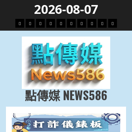
Skip
2026-08-07
to
content
頭
財
地
文
專
娛
政
國
運
生
條
經
方.
教.
題
樂
治
際
動
活
社
科
影
會
技
劇
點傳媒 NEWS586