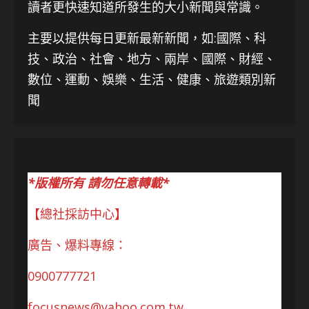
讀者更快速知道所發生的大小新聞與常識。
主要以提供每日更新最新新聞
，如:國際、科
技、
政治、社會、地方、兩岸、國際、財經、
數位、運動、娛樂、生活、健康、旅遊類別新
聞
*版權所有 請勿任意轉載*
【總社採訪中心】
廣告、爆料專線：
0900777721
focusnews@yahoo.com.tw