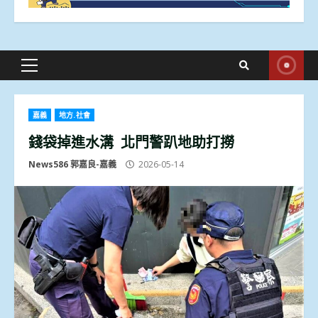
Primary
Menu
嘉義
地方.社會
錢袋掉進水溝 北門警趴地助打撈
News586 郭嘉良-嘉義
2026-05-14