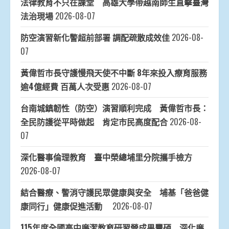
法律教育不只在課堂 高雄大學帶越南師生直擊臺灣
法治現場
2026-08-07
防空演習新化警超前部署 調配疏散成效佳
2026-08-
07
黃偉哲市長守護慢飛天使不中斷 8年來投入療育服務
逾4億經費 百萬人次受惠
2026-08-07
台南城鎮韌性（防空）演習順利完成 黃偉哲市長：
全民防護從平時做起 肯定市民高度配合
2026-08-
07
深化醫事倫理教育 臺中榮總埔里分院攜手檢方
2026-08-07
結合醫療、警消守護民眾健康與安全 埔基「爸爸健
康同行」健康促進活動
2026-08-07
115年度全國高中廉潔教育研習營成果豐碩 深化廉