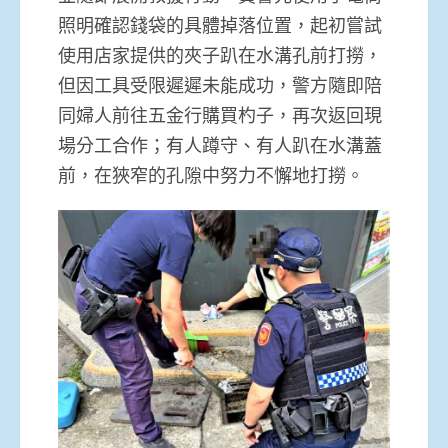
照明確認錢袋的具體掉落位置，起初嘗試
使用店家提供的夾子趴在水溝孔前打撈，
但因工具受限遲遲未能成功，警方隨即陪
同婦人前往五金行購買杓子，再次返回現
場分工合作；有人蹲守、有人趴在水溝蓋
前，在狹窄的孔隙中努力不懈地打撈。