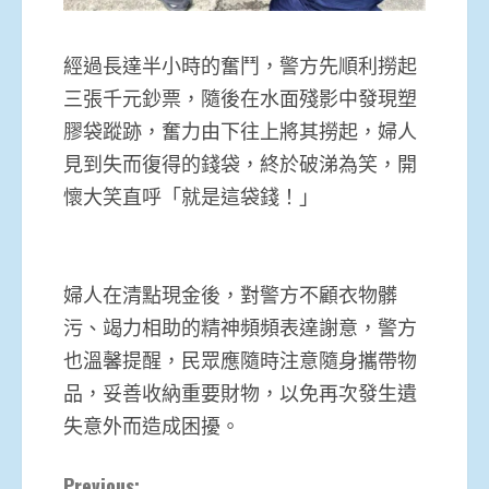
經過長達半小時的奮鬥，警方先順利撈起
三張千元鈔票，隨後在水面殘影中發現塑
膠袋蹤跡，奮力由下往上將其撈起，婦人
見到失而復得的錢袋，終於破涕為笑，開
懷大笑直呼「就是這袋錢！」
婦人在清點現金後，對警方不顧衣物髒
污、竭力相助的精神頻頻表達謝意，警方
也溫馨提醒，民眾應隨時注意隨身攜帶物
品，妥善收納重要財物，以免再次發生遺
失意外而造成困擾。
Previous: