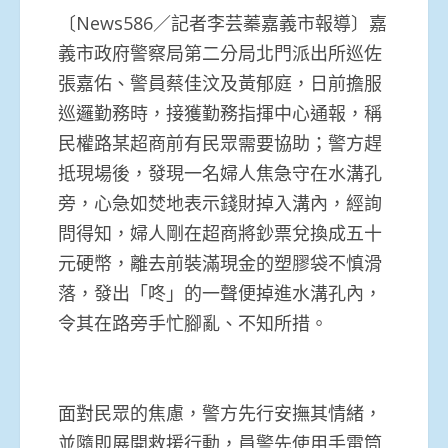
〔News586／記者李芸蓁嘉義市報導〕嘉
義市政府警察局第二分局北門派出所巡佐
張嘉佑、警員蔡佳汶及黃郁庭，日前擔服
巡邏勤務時，接獲勤務指揮中心通報，稱
民權路某超商前有民眾需要協助；警方趕
抵現場後，發現一名婦人焦急守在水溝孔
旁，心急如焚地表示錢財掉入溝內，經詢
問得知，婦人剛在超商將鈔票兌換成五十
元硬幣，離去前裝滿現金的塑膠袋不慎滑
落，發出「咚」的一聲便掉進水溝孔內，
令其在路旁手忙腳亂、不知所措。
面對民眾的焦慮，警方先行安撫其情緒，
並隨即展開救援行動，員警先使用手電筒