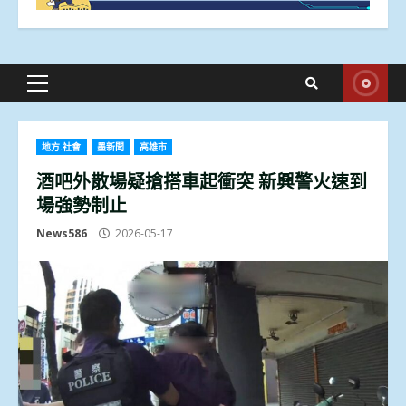
Primary
Menu
地方.社會
墨新聞
高雄市
酒吧外散場疑搶搭車起衝突 新興警火速到
場強勢制止
News586
2026-05-17