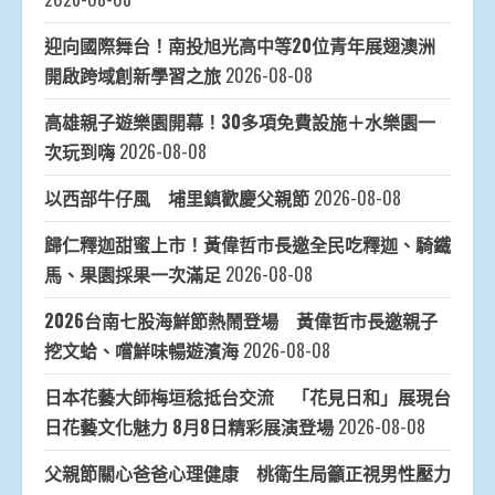
迎向國際舞台！南投旭光高中等20位青年展翅澳洲
開啟跨域創新學習之旅
2026-08-08
高雄親子遊樂園開幕！30多項免費設施＋水樂園一
次玩到嗨
2026-08-08
以西部牛仔風 埔里鎮歡慶父親節
2026-08-08
歸仁釋迦甜蜜上市！黃偉哲市長邀全民吃釋迦、騎鐵
馬、果園採果一次滿足
2026-08-08
2026台南七股海鮮節熱鬧登場 黃偉哲市長邀親子
挖文蛤、嚐鮮味暢遊濱海
2026-08-08
日本花藝大師梅垣稔抵台交流 「花見日和」展現台
日花藝文化魅力 8月8日精彩展演登場
2026-08-08
父親節關心爸爸心理健康 桃衛生局籲正視男性壓力