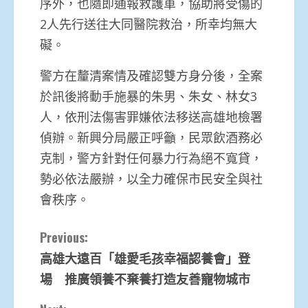
序外，也隨即通報救護車，協助將受傷的
2人先行送往大同醫院救治，所幸均無大
礙。
​警方在釐清案情及確認雙方身分後，全案
於訊後將動手施暴的朱男、朱女、林女3
人，依刑法傷害罪嫌依法移送高雄地檢署
偵辦。新興分局嚴正呼籲，民眾飲酒務必
克制，警方針對任何暴力行為絕不寬貸，
勢必依法嚴辦，以全力確保市民安全與社
會秩序。
Continue
Previous:
高雄大遠百「雄愛毛孩幸福認養會」登
Reading
場 推廣領養不棄養打造友善寵物城市