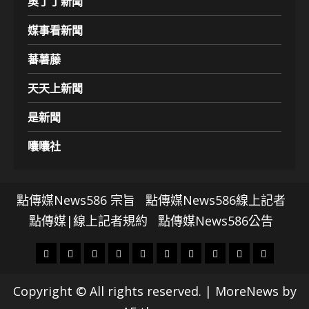
奧丁丁新聞
媒事看新聞
蕃薯藤
天天上新聞
是新聞
囔囔社
點傳媒News586 宗旨
點傳媒News586線上記者
點傳媒|線上記者規約
點傳媒News586公告
頭
財
地
文
專
娛
政
國
運
生
條
經
方.
教.
題
樂
治
際
動
活
Copyright © All rights reserved.
|
MoreNews
by
社
科
影