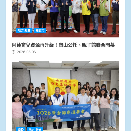
地方.社會
高雄市
阿蓮育兒資源再升級！崗山公托、親子館聯合開幕
2026-08-08
南投
地方.社會