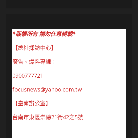
*版權所有 請勿任意轉載*
【總社採訪中心】
廣告、爆料專線：
0900777721
focusnews@yahoo.com.tw
【臺南辦公室】
台南市東區崇德21街42之5號