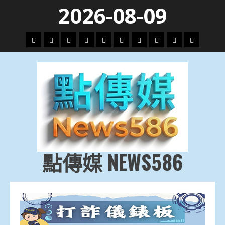
Skip
2026-08-09
to
content
頭
財
地
文
專
娛
政
國
運
生
條
經
方.
教.
題
樂
治
際
動
活
社
科
影
會
技
劇
點傳媒 NEWS586