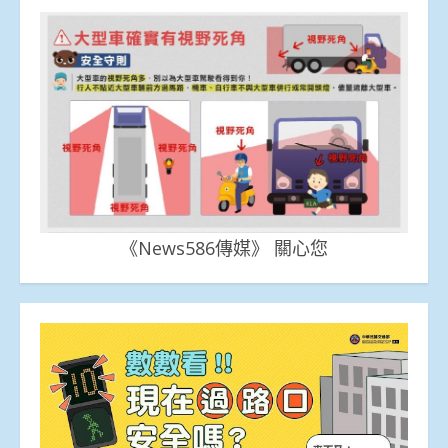
《News586傳媒》 關心您