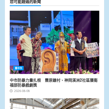
您可能錯過的新聞
臺中市
中市防暴力量扎根 豐原鎌村、神岡溪洲2社區獲衛
福部防暴戲劇獎
2026-08-08