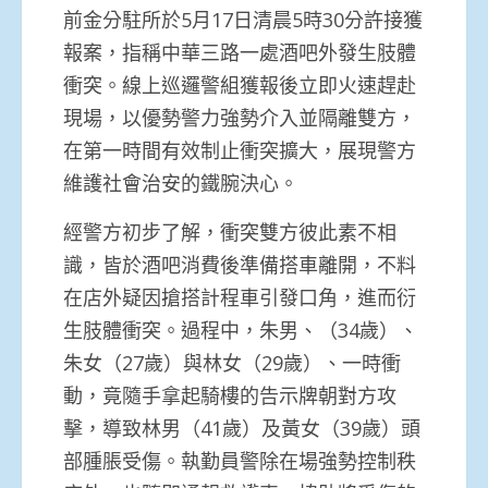
前金分駐所於5月17日清晨5時30分許接獲
報案，指稱中華三路一處酒吧外發生肢體
衝突。線上巡邏警組獲報後立即火速趕赴
現場，以優勢警力強勢介入並隔離雙方，
在第一時間有效制止衝突擴大，展現警方
維護社會治安的鐵腕決心。
​經警方初步了解，衝突雙方彼此素不相
識，皆於酒吧消費後準備搭車離開，不料
在店外疑因搶搭計程車引發口角，進而衍
生肢體衝突。過程中，朱男、（34歲）、
朱女（27歲）與林女（29歲）、一時衝
動，竟隨手拿起騎樓的告示牌朝對方攻
擊，導致林男（41歲）及黃女（39歲）頭
部腫脹受傷。執勤員警除在場強勢控制秩