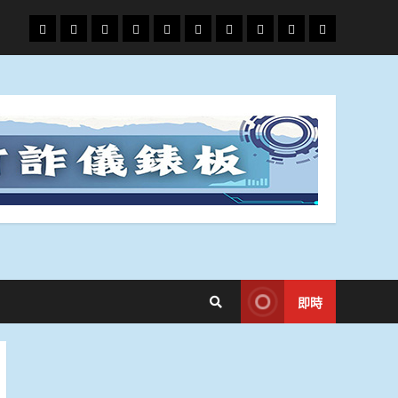
頭
財
地
文
專
娛
政
國
運
生
條
經
方.
教.
題
樂
治
際
動
活
社
科
影
會
技
劇
即時