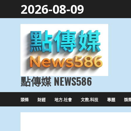
Skip
2026-08-09
to
content
點傳媒 NEWS586
頭條
財經
地方.社會
文教.科技
專題
娛