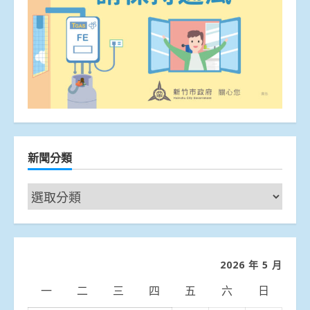
新聞分類
新
聞
分
類
2026 年 5 月
一
二
三
四
五
六
日