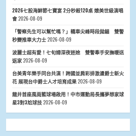
2026七股海鮮節七寶宴 2分秒殺120桌 媲美世級演唱
會
2026-08-09
「警察先生可以幫忙嗎？」轎車尖峰時段拋錨 雙警
秒變推車大力士
2026-08-09
波麗士超有愛！七旬婦深夜迷途 雙警牽手安撫暖送
返家
2026-08-09
台美青年樂手同台共演！跨國並肩彩排激盪爵士新火
花 展現台中爵士人才培育成果
2026-08-09
龍井首座風雨籃球場啟用！中市運動局長攜夢想家球
星3對3尬球技
2026-08-09