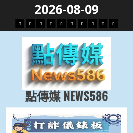
Skip
2026-08-09
to
content
頭
財
地
文
專
娛
政
國
運
生
條
經
方.
教.
題
樂
治
際
動
活
社
科
影
會
技
劇
點傳媒 NEWS586