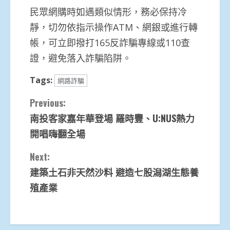
民眾網購時如遇類似情形，務必保持冷
靜，切勿依指示操作ATM、網銀或進行轉
帳，可立即撥打165反詐騙專線或110查
證，避免落入詐騙陷阱。
Tags:
網路詐騙
Continue
Previous:
南投客家嘉年華登場 羅時豐、U:NUS熱力
Reading
開唱嗨翻全場
Next:
建築土石非天然沙料 避造七股潟湖生態養
殖產業