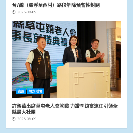
台7線（羅浮至西村）路段解除預警性封閉
2026-08-09
南投
地方.社會
許淑華出席草屯老人會就職 力讚李鎗富連任引領全
縣最大社團
2026-08-09