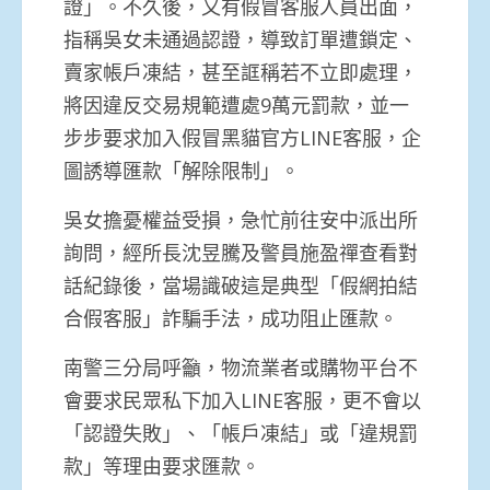
證」。不久後，又有假冒客服人員出面，
指稱吳女未通過認證，導致訂單遭鎖定、
賣家帳戶凍結，甚至誆稱若不立即處理，
將因違反交易規範遭處9萬元罰款，並一
步步要求加入假冒黑貓官方LINE客服，企
圖誘導匯款「解除限制」。
吳女擔憂權益受損，急忙前往安中派出所
詢問，經所長沈昱騰及警員施盈禪查看對
話紀錄後，當場識破這是典型「假網拍結
合假客服」詐騙手法，成功阻止匯款。
南警三分局呼籲，物流業者或購物平台不
會要求民眾私下加入LINE客服，更不會以
「認證失敗」、「帳戶凍結」或「違規罰
款」等理由要求匯款。