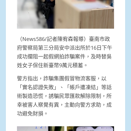
（News586/記者陳宥森報導）臺南市政
府警察局第三分局安中派出所於16日下午
成功攔阻一起假網拍詐騙案件，及時替吳
姓女子保住新臺幣9萬元積蓄。
警方指出，詐騙集團假冒物流客服，以
「實名認證失敗」、「帳戶遭凍結」等話
術製造恐慌，誘騙民眾匯款解除限制，所
幸被害人察覺有異，主動向警方求助，成
功避免財損。