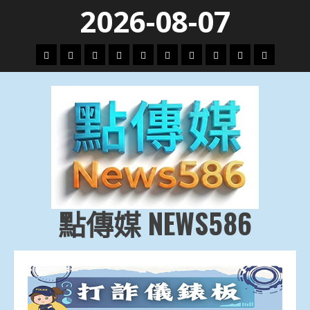
Skip
2026-08-07
to
content
頭
財
地
文
專
娛
政
國
運
生
條
經
方.
教.
題
樂
治
際
動
活
社
科
影
會
技
劇
點傳媒 NEWS586