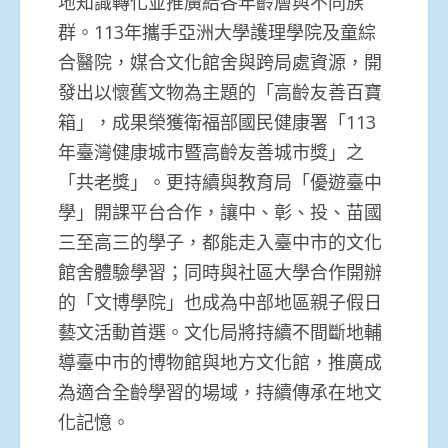
地知識轉化並推廣給各年齡層與不同
族
群。113年攜手亞洲大學護理學院及童綜
合醫院，
媒合文化館舍與跨局處資源，開
發出以懷舊文物為主題的「
高齡友善百寶
箱」，成果榮獲衛福部國民健康署「
113
年臺灣健康城市暨高齡友善城市獎」之
「共老獎」。
更持續與教育局「優遊臺中
學」開課平台合作，讓中、彰、投、
苗國
三至高三的學子，都能走入臺中市的文化
館舍體驗學習；
同時與社區大學合作開辦
的「文博學院」
也成為中部地區親子假日
藝文活動首選。
文化局將持續不間斷地輔
導臺中市的博物館與地方文化館，
推廣成
為適合全齡學習的場域，持續傳承在地文
化記憶。