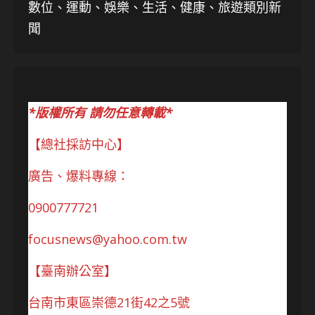
數位、運動、娛樂、生活、健康、旅遊類別新
聞
*版權所有 請勿任意轉載*
【總社採訪中心】
廣告、爆料專線：
0900777721
focusnews@yahoo.com.tw
【臺南辦公室】
台南市東區崇德21街42之5號