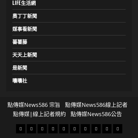
LIFE生活網
奧丁丁新聞
媒事看新聞
蕃薯藤
天天上新聞
是新聞
囔囔社
點傳媒News586 宗旨
點傳媒News586線上記者
點傳媒|線上記者規約
點傳媒News586公告
頭
財
地
文
專
娛
政
國
運
生
條
經
方.
教.
題
樂
治
際
動
活