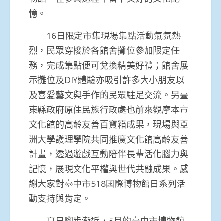
憶。
16日限定市集現場集點活動氣氛熱
烈，
民眾穿梭於各館舍攤位參加限定任
務，完成集點便可兌換精美好禮；
館舍展
示攤位及DIY體驗亦吸引許多大小朋友以
及喜愛藝文與手作
的民眾駐足交流。
另臺
東縣政府原住民族行政處也前來觀摩本市
文化館的高齡友善百寶
箱成果，現場與亞
洲大學護理學院共同推廣文化館高齡友善
計畫，
透過遊戲互動陪伴長輩活化腦力與
記憶，
展現文化平權與世代共融成果。感
謝大家對臺中市518國際博物館日系列活
動支持與肯定。
夏日腳步漸近，
5月的臺中市博物館