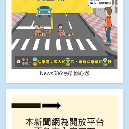
News586傳媒 關心您