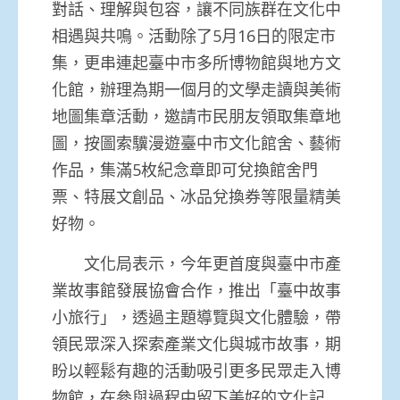
對話、
理解與包容，讓不同族群在文化中
相遇與共鳴。
活動除了5月16日的限定市
集，
更串連起臺中市多所博物館與地方文
化館，
辦理為期一個月的文學走讀與美術
地圖集章活動，
邀請市民朋友領取集章地
圖，按圖索驥漫遊臺中市文化館舍、
藝術
作品，集滿5枚紀念章即可兌換館舍門
票、特展文創品、
冰品兌換券等限量精美
好物。
文化局表示，今年更首度與臺中市產
業故事館發展協會合作，推出「
臺中故事
小旅行」，透過主題導覽與文化體驗，
帶
領民眾深入探索產業文化與城市故事，
期
盼以輕鬆有趣的活動吸引更多民眾走入博
物館，
在參與過程中留下美好的文化記