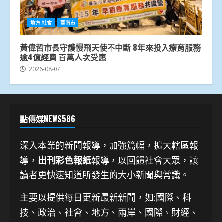
地方.社會
臺南市
黃偉哲市長守護慢飛天使不中斷 8年來投入療育服務
逾4億經費 百萬人次受惠
2026-08-07
點傳媒NEWS586
深入本業的新聞報導，加強篇幅，擴大轄區報
導，
出刊彩色報紙
報導，以回饋社會大眾，讓
讀者更快速知道所發生的大小新聞與常識。
主要以提供每日更新最新新聞
，如:國際、科
技、
政治、社會、地方、兩岸、國際、財經、