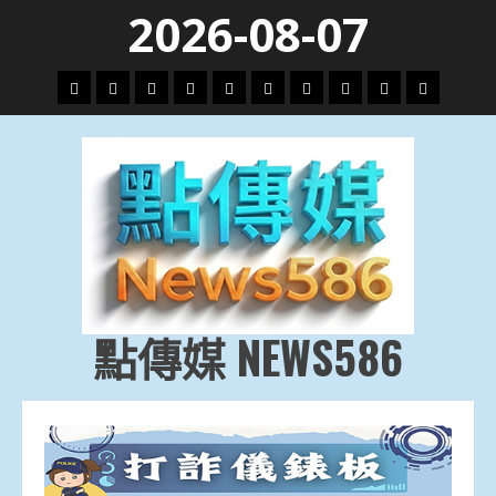
Skip
2026-08-07
to
content
頭
財
地
文
專
娛
政
國
運
生
條
經
方.
教.
題
樂
治
際
動
活
社
科
影
會
技
劇
點傳媒 NEWS586