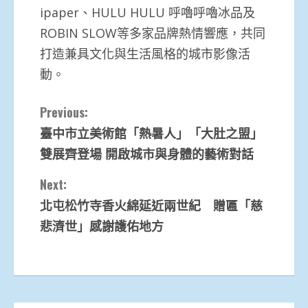
ipaper、HULU HULU 呼嚕呼嚕冰品及
ROBIN SLOW等多家品牌熱情響應，共同
打造兼具文化與生活風格的城市影像活
動。
Continue
Previous:
臺中市立美術館「熱暑人」「大肚之盟」
Reading
雙展齊登場 開啟城市與身體的藝術對話
Next:
北屯松竹寺香火綿延近兩世紀 贈匾「慈
悲濟世」感謝護佑地方