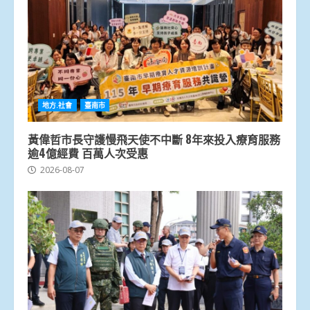
地方.社會
臺南市
黃偉哲市長守護慢飛天使不中斷 8年來投入療育服務
逾4億經費 百萬人次受惠
2026-08-07