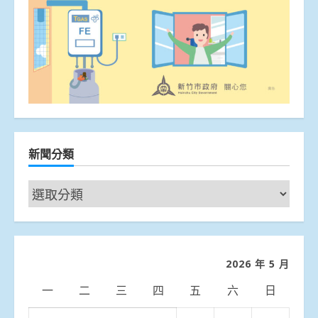
新聞分類
新
聞
分
類
2026 年 5 月
一
二
三
四
五
六
日