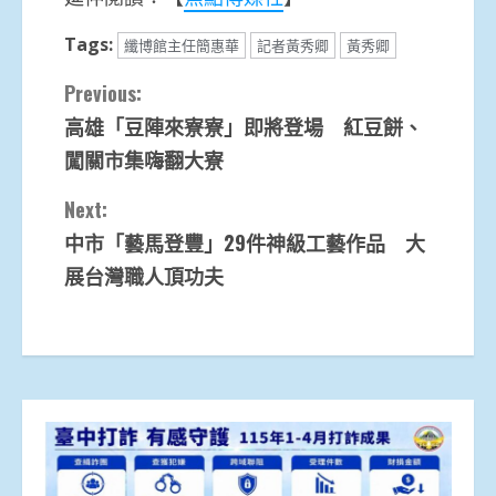
Tags:
纖博館主任簡惠華
記者黃秀卿
黃秀卿
Continue
Previous:
高雄「豆陣來寮寮」即將登場 紅豆餅、
Reading
闖關市集嗨翻大寮
Next:
中市「藝馬登豐」29件神級工藝作品 大
展台灣職人頂功夫