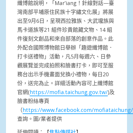
纖博館說明，「Mar’iang！針線對話—臺
灣南部平埔原住民族十字繡文化展」將展
出至9月6日，呈現西拉雅族、大武壠族與
馬卡道族等21 組件珍貴館藏文物、14 組
件復刻文創品和來自部落的創意作品。此
外配合國際博物館日舉辦「趣遊纖博館．
打卡送禮物」活動，凡5月每週六、日參
觀展覽並完成拍照和臉書打卡，即可至服
務台出示手機畫面兌換小禮物，每日20
份，送完為止。詳細活動內容可上纖博館
官網(
https://mofia.taichung.gov.tw/
)及
臉書粉絲專頁
（
https://www.facebook.com/mofiataichung/
查詢。圖/業者提供
延伸閱讀：【
焦點傳媒社
】