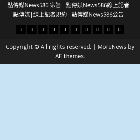
點傳媒News586 宗旨
點傳媒News586線上記者
點傳媒|線上記者規約
點傳媒News586公告
頭
財
地
文
專
娛
政
國
運
生
條
經
方.
教.
題
樂
治
際
動
活
Copyright © All rights reserved.
|
MoreNews
by
社
科
影
AF themes.
會
技
劇