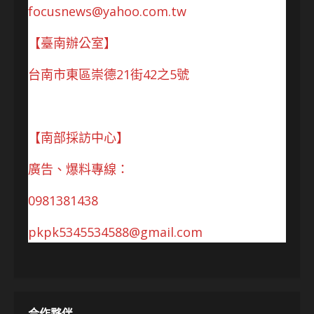
focusnews@yahoo.com.tw
【臺南辦公室】
台南市東區崇德21街42之5號
【南部採訪中心】
廣告、爆料專線：
0981381438
pkpk5345534588@gmail.com
合作夥伴