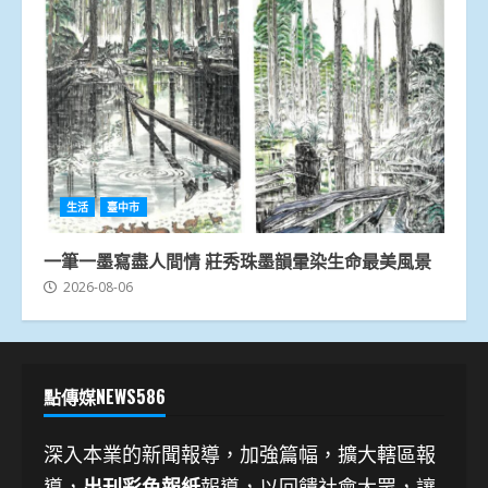
生活
臺中市
一筆一墨寫盡人間情 莊秀珠墨韻暈染生命最美風景
2026-08-06
點傳媒NEWS586
深入本業的新聞報導，加強篇幅，擴大轄區報
導，
出刊彩色報紙
報導，以回饋社會大眾，讓