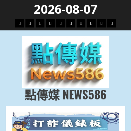
Skip
2026-08-07
to
content
頭
財
地
文
專
娛
政
國
運
生
條
經
方.
教.
題
樂
治
際
動
活
社
科
影
會
技
劇
點傳媒 NEWS586