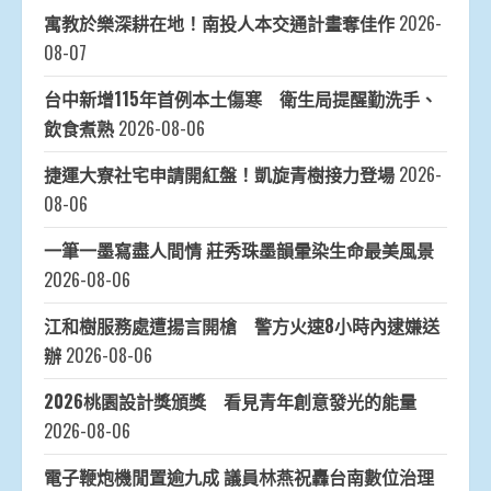
寓教於樂深耕在地！南投人本交通計畫奪佳作
2026-
08-07
台中新增115年首例本土傷寒 衛生局提醒勤洗手、
飲食煮熟
2026-08-06
捷運大寮社宅申請開紅盤！凱旋青樹接力登場
2026-
08-06
一筆一墨寫盡人間情 莊秀珠墨韻暈染生命最美風景
2026-08-06
江和樹服務處遭揚言開槍 警方火速8小時內逮嫌送
辦
2026-08-06
2026桃園設計獎頒獎 看見青年創意發光的能量
2026-08-06
電子鞭炮機閒置逾九成 議員林燕祝轟台南數位治理