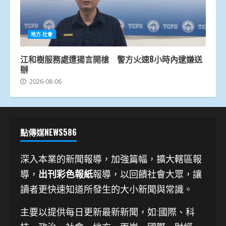
地方.社會
江和樹服務處遭揚言開槍 警方火速8小時內逮嫌送
辦
2026-08-06
點傳媒NEWS586
深入本業的新聞報導，加強篇幅，擴大轄區報
導，
出刊彩色報紙
報導，以回饋社會大眾，讓
讀者更快速知道所發生的大小新聞與常識。
主要以提供每日更新最新新聞
，如:國際、科