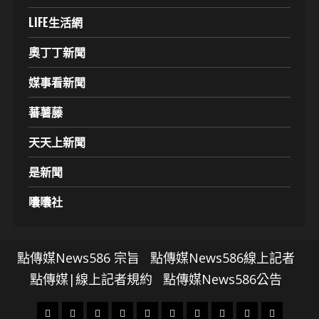
LIFE生活網
奧丁丁新聞
媒事看新聞
蕃薯藤
天天上新聞
是新聞
囔囔社
點傳媒News586 宗旨
點傳媒News586線上記者
點傳媒|線上記者規約
點傳媒News586公告
頭
財
地
文
專
娛
政
國
運
生