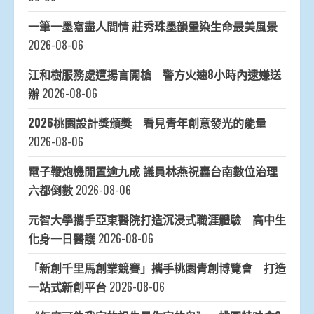
一筆一墨寫盡人間情 莊秀珠墨韻暈染生命最美風景
2026-08-06
江和樹服務處遭揚言開槍 警方火速8小時內逮嫌送
辦
2026-08-06
2026桃園設計獎頒獎 看見青年創意發光的能量
2026-08-06
電子鞭炮機閒置逾九成 議員林燕祝轟台南數位治理
六都倒數
2026-08-06
元智大學攜手亞東醫院打造沉浸式職涯體驗 高中生
化身一日醫護
2026-08-06
「新創千里馬創業競賽」攜手桃園青創博覽會 打造
一站式新創平台
2026-08-06