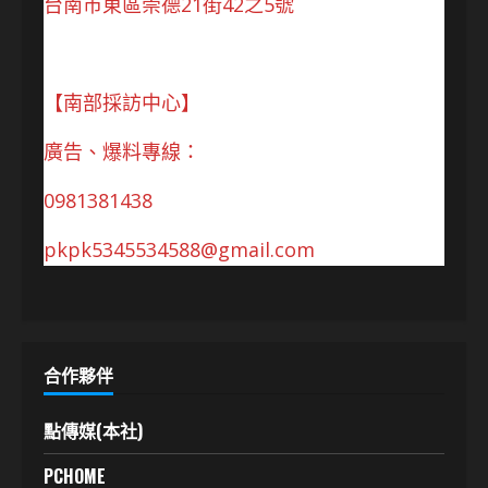
台南市東區崇德21街42之5號
【南部採訪中心】
廣告、爆料專線：
0981381438
pkpk5345534588@gmail.com
合作夥伴
點傳媒(本社)
PCHOME