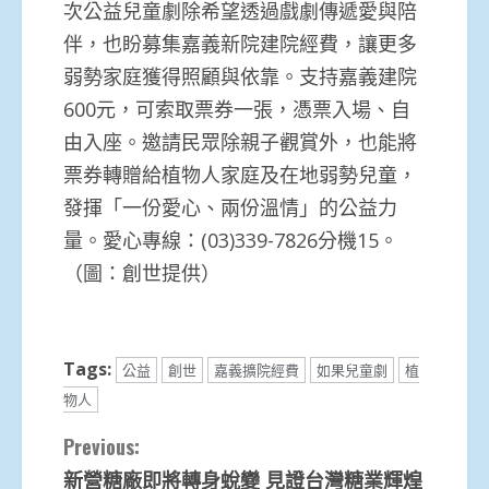
次公益兒童劇除希望透過戲劇傳遞愛與陪
伴，也盼募集嘉義新院建院經費，讓更多
弱勢家庭獲得照顧與依靠。支持嘉義建院
600元，可索取票券一張，憑票入場、自
由入座。邀請民眾除親子觀賞外，也能將
票券轉贈給植物人家庭及在地弱勢兒童，
發揮「一份愛心、兩份溫情」的公益力
量。愛心專線：(03)339-7826分機15。
（圖：創世提供）
Tags:
公益
創世
嘉義擴院經費
如果兒童劇
植
物人
Continue
Previous:
新營糖廠即將轉身蛻變 見證台灣糖業輝煌