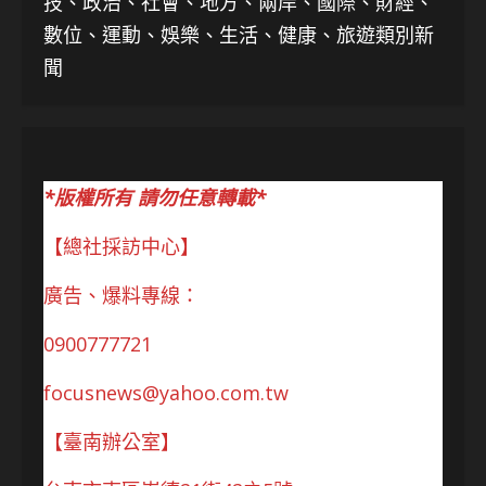
技、
政治、社會、地方、兩岸、國際、財經、
數位、運動、娛樂、生活、健康、旅遊類別新
聞
*版權所有 請勿任意轉載*
【總社採訪中心】
廣告、爆料專線：
0900777721
focusnews@yahoo.com.tw
【臺南辦公室】