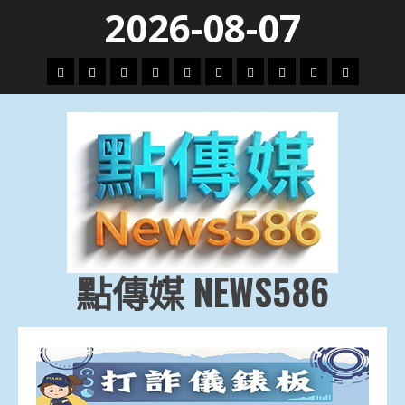
Skip
2026-08-07
to
content
頭
財
地
文
專
娛
政
國
運
生
條
經
方.
教.
題
樂
治
際
動
活
社
科
影
會
技
劇
點傳媒 NEWS586