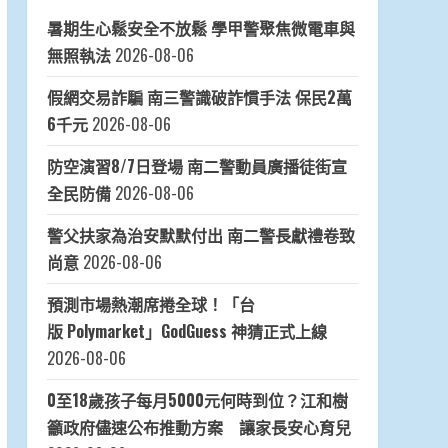
暑期生心鬆安全不放鬆 學甲警聚焦微電車與
無照執法
2026-08-06
假網交易詐騙 南三警識破詐慣手法 保民2萬
6千元
2026-08-06
防空演習8/7日登場 南二警動員廣播徒街宣
全民防備
2026-08-06
警父扶家為治安默默付出 南二警長獻禮卷致
尚意
2026-08-06
預測市場熱潮席捲全球！「台
版 Polymarket」GodGuess 神猜正式上線
2026-08-06
0至18歲孩子每月5000元何時到位？江和樹
籲政府儘速公布推動方案 讓家長安心育兒