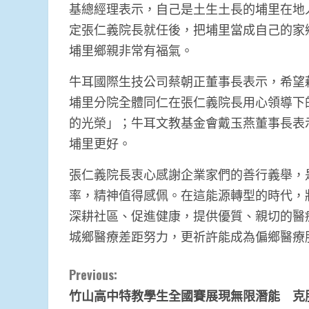
基總經理表示，自己是土生土長的埔里在地
定張仁義院長就任後，把埔里當成自己的家
埔里鄉親非常有福氣。
牛耳國際生技公司蔡朝正董事長表示，希望
埔里分院全體同仁在張仁義院長用心領導下
的光榮」；牛耳文教基金會戴玉燕董事長表
埔里更好。
張仁義院長衷心感謝企業家們的善行義舉，
率，精神值得感佩。在這能源轉型的時代，
深耕社區、促進健康，提供優質、親切的醫
城鄉醫療差距努力，更祈許能成為偏鄉醫療
Continue
Previous:
竹山高中特教學生全國賽展現無限潛能 克
Reading