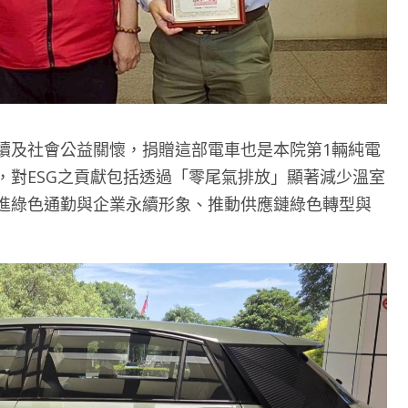
續及社會公益關懷，捐贈這部電車也是本院第1輛純電
，對ESG之貢獻包括透過「零尾氣排放」顯著減少溫室
進綠色通勤與企業永續形象、推動供應鏈綠色轉型與