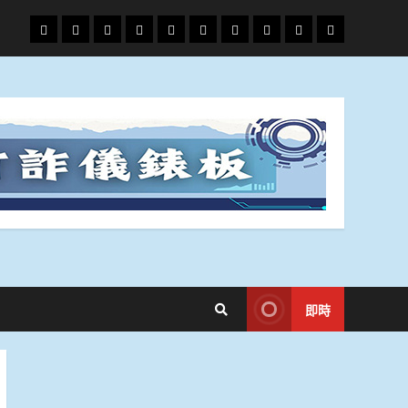
頭
財
地
文
專
娛
政
國
運
生
條
經
方.
教.
題
樂
治
際
動
活
社
科
影
會
技
劇
即時