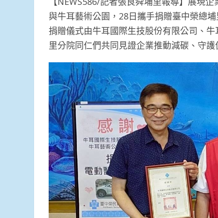
【NEWS586/記者張良舜埔里報導】展
與牛耳藝術公園，28日攜手捐贈臺中榮總
捐贈儀式由牛耳國際生技股份有限公司、牛
里分院同仁們共同見證企業推動減碳、守護