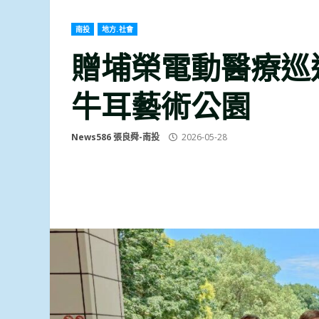
南投
地方.社會
贈埔榮電動醫療巡
牛耳藝術公園
News586 張良舜-南投
2026-05-28