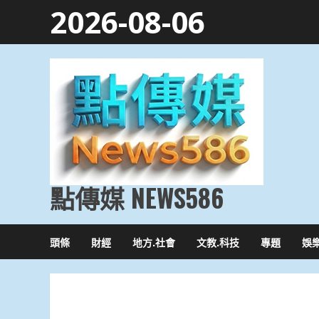
Skip
2026-08-06
to
content
點傳媒 NEWS586
頭條
財經
地方.社會
文教.科技
專題
娛