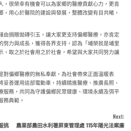
人，很榮幸有機會可以為家鄉的醫療貢獻心力，更肯
鄉，用心於醫院的建設與發展，整體改變有目共睹，
藉由捐贈拋磚引玉，讓大家更支持偏鄉醫療，亦肯定
的努力與成長，獲得各界支持，認為「埔榮就是埔里
示，取之於社會用之於社會，希望與大家共同努力讓
是對偏鄉醫療的無私奉獻，為社會帶來正面溫暖表
將妥善運用這部電動車，持續精進醫療、推廣長照、
療服務，共同為守護偏鄉民眾健康、環境永續及弭平
服務典範。
Next:
服挑
農業部農田水利署屏東管理處 115年陽光法案廉