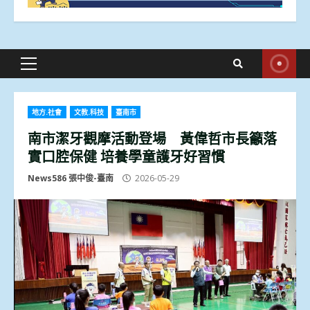
Primary
Menu
地方.社會
文教.科技
臺南市
南市潔牙觀摩活動登場 黃偉哲市長籲落
實口腔保健 培養學童護牙好習慣
News586 張中俊-臺南
2026-05-29