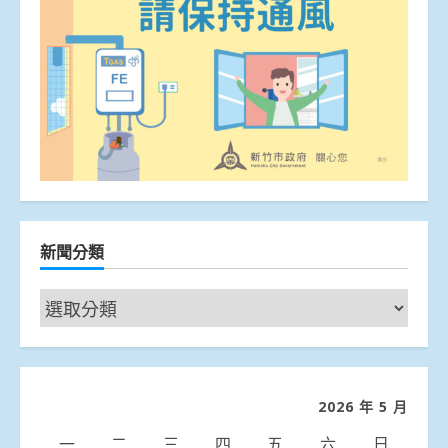
新聞分類
新
聞
分
類
2026 年 5 月
一
二
三
四
五
六
日