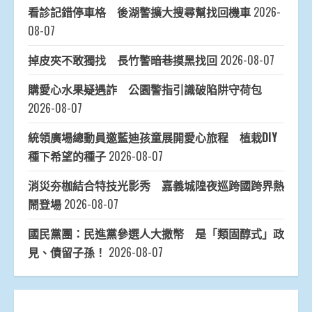
看診記錯停車格 後湖警擴大搜尋幫找回機車
2026-
08-07
掉皮夾不敢獨找 長竹警暗巷摸黑找回
2026-08-07
購愛心水果疑遇詐 公園警指引識破陷阱守荷包
2026-08-07
統領廣場總動員邀藍迪孩童展開愛心旅程 植栽DIY
種下希望的種子
2026-08-07
消災夯枷結合特技光影秀 嘉義城隍夜巡跨國跨界熱
鬧登場
2026-08-07
國民黨團：民進黨參選人大撒幣 是「類固醇式」政
見、債留子孫！
2026-08-07