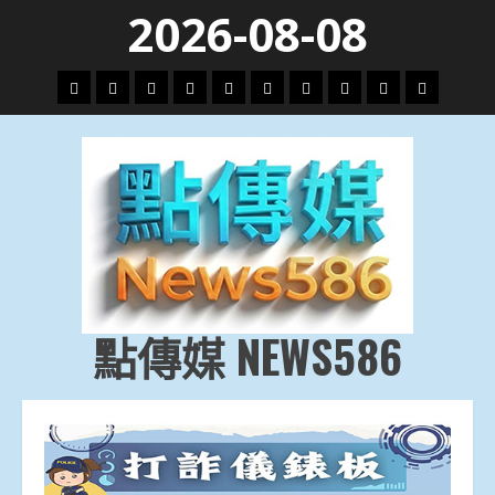
Skip
2026-08-08
to
content
頭
財
地
文
專
娛
政
國
運
生
條
經
方.
教.
題
樂
治
際
動
活
社
科
影
會
技
劇
點傳媒 NEWS586