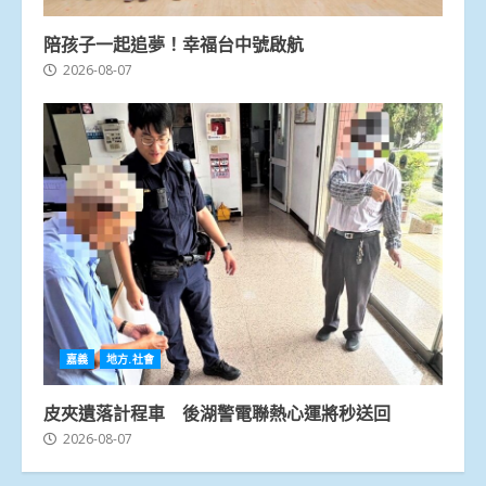
陪孩子一起追夢！幸福台中號啟航
2026-08-07
嘉義
地方.社會
皮夾遺落計程車 後湖警電聯熱心運將秒送回
2026-08-07