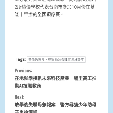
2所績優學校代表台南市參加10月份在基
隆市舉辦的全國觀摩賽。
Tags:
黃偉哲市長，牙醫師公會理事長林致平
Continue
Previous:
在地就學接軌未來科技產業 埔里高工推
Reading
動AI技職教育
Next:
放學後失聯母急報案 警方尋獲少年助母
子重拾溝通