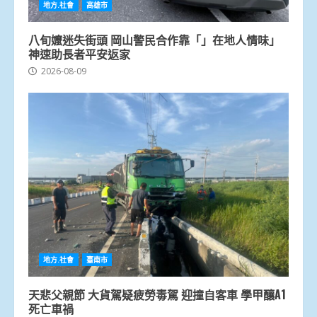
地方.社會
高雄市
八旬嬤迷失街頭 岡山警民合作靠「」在地人情味」
神速助長者平安返家
2026-08-09
地方.社會
臺南市
天悲父親節 大貨駕疑疲勞毒駕 迎撞自客車 學甲釀A1
死亡車禍