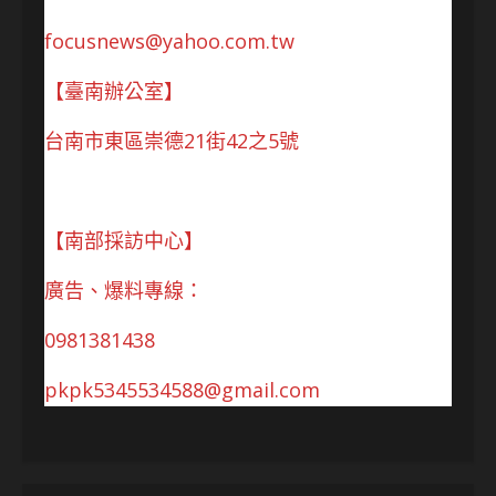
focusnews@yahoo.com.tw
【臺南辦公室】
台南市東區崇德21街42之5號
【南部採訪中心】
廣告、爆料專線：
0981381438
pkpk5345534588@gmail.com