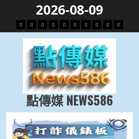
Skip
2026-08-09
to
content
頭
財
地
文
專
娛
政
國
運
生
條
經
方.
教.
題
樂
治
際
動
活
社
科
影
會
技
劇
點傳媒 NEWS586