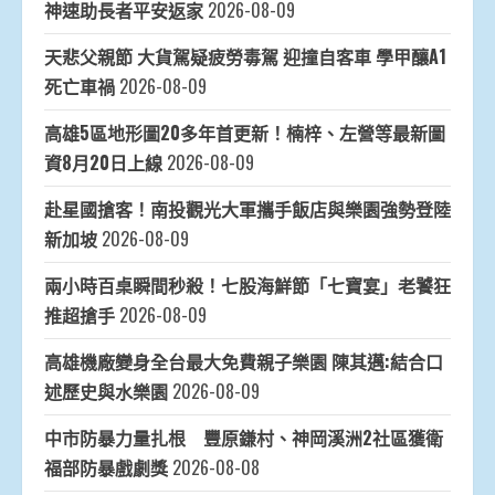
神速助長者平安返家
2026-08-09
天悲父親節 大貨駕疑疲勞毒駕 迎撞自客車 學甲釀A1
死亡車禍
2026-08-09
高雄5區地形圖20多年首更新！楠梓、左營等最新圖
資8月20日上線
2026-08-09
赴星國搶客！南投觀光大軍攜手飯店與樂園強勢登陸
新加坡
2026-08-09
兩小時百桌瞬間秒殺！七股海鮮節「七寶宴」老饕狂
推超搶手
2026-08-09
高雄機廠變身全台最大免費親子樂園 陳其邁:結合口
述歷史與水樂園
2026-08-09
中市防暴力量扎根 豐原鎌村、神岡溪洲2社區獲衛
福部防暴戲劇獎
2026-08-08