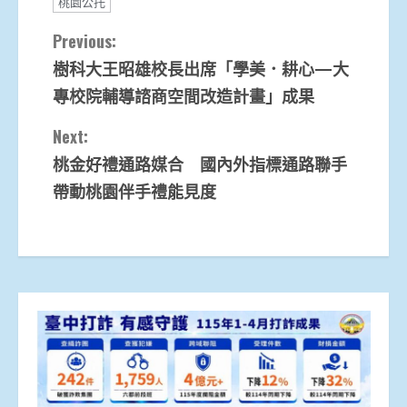
桃園公托
Continue
Previous:
樹科大王昭雄校長出席「學美．耕心—大
Reading
專校院輔導諮商空間改造計畫」成果
Next:
桃金好禮通路媒合 國內外指標通路聯手
帶動桃園伴手禮能見度