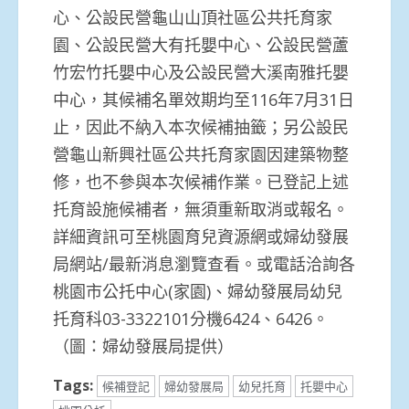
心、公設民營龜山山頂社區公共托育家
園、公設民營大有托嬰中心、公設民營蘆
竹宏竹托嬰中心及公設民營大溪南雅托嬰
中心，其候補名單效期均至116年7月31日
止，因此不納入本次候補抽籤；另公設民
營龜山新興社區公共托育家園因建築物整
修，也不參與本次候補作業。已登記上述
托育設施候補者，無須重新取消或報名。
詳細資訊可至桃園育兒資源網或婦幼發展
局網站/最新消息瀏覽查看。或電話洽詢各
桃園市公托中心(家園)、婦幼發展局幼兒
托育科03-3322101分機6424、6426。
（圖：婦幼發展局提供）
Tags:
候補登記
婦幼發展局
幼兒托育
托嬰中心