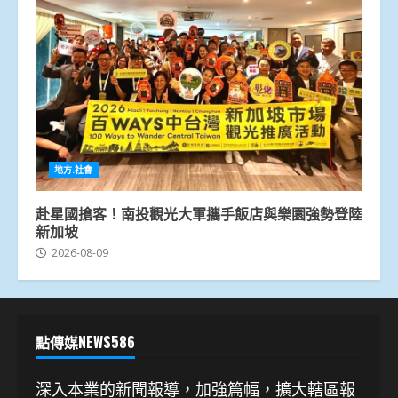
地方.社會
赴星國搶客！南投觀光大軍攜手飯店與樂園強勢登陸
新加坡
2026-08-09
點傳媒NEWS586
深入本業的新聞報導，加強篇幅，擴大轄區報