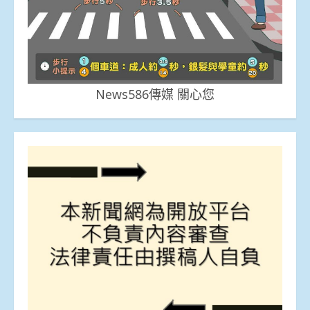
News586傳媒 關心您