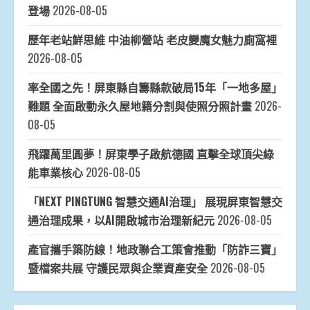
登場
2026-08-05
歷年老站鮮思維 中油柳營站 老皮變魔女魅力廁窩裡
2026-08-05
率全國之先！屏東縣自籌縣款破局15年「一地多屋」
難題 全面啟動永久屋地籍分割與使照分照計畫
2026-
08-05
飛躍萬里圓夢！屏東學子啟航德國 直擊全球頂尖綠
能車業核心
2026-08-05
「NEXT PINGTUNG 智慧交通AI治理」 展現屏東智慧交
通治理成果，以AI開啟城市治理新紀元
2026-08-05
產官攜手築防線！地政聯合工策會推動「防詐三寶」
暨檔案共展 守護民眾與企業資產安全
2026-08-05