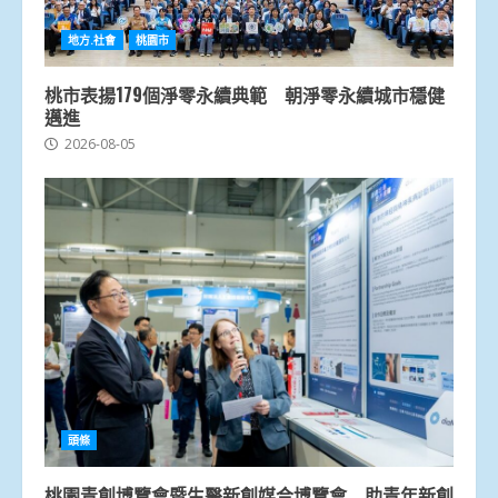
地方.社會
桃園市
桃市表揚179個淨零永續典範 朝淨零永續城市穩健
邁進
2026-08-05
頭條
桃園青創博覽會暨生醫新創媒合博覽會 助青年新創