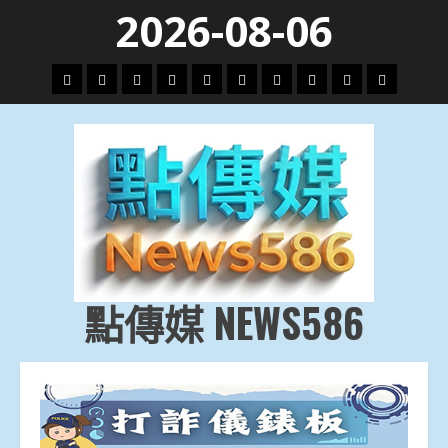
Skip
2026-08-06
to
content
頭
財
地
文
專
娛
政
國
運
生
條
經
方.
教.
題
樂
治
際
動
活
社
科
影
會
技
劇
點傳媒 NEWS586