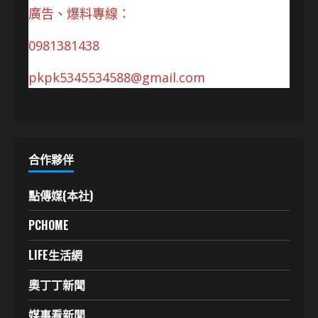
廣告、爆料專線：
0981381438
pkpk5345534588@gmail.com
合作夥伴
點傳媒(本社)
PCHOME
LIFE生活網
奧丁丁新聞
媒事看新聞