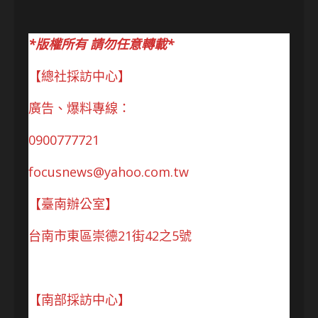
*版權所有 請勿任意轉載*
【總社採訪中心】
廣告、爆料專線：
0900777721
focusnews@yahoo.com.tw
【臺南辦公室】
台南市東區崇德21街42之5號
【南部採訪中心】