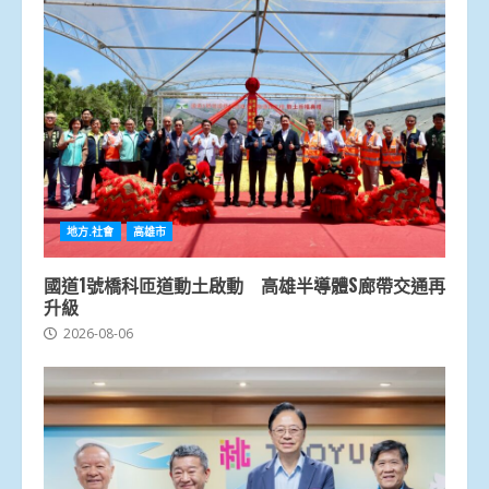
地方.社會
高雄市
國道1號橋科匝道動土啟動 高雄半導體S廊帶交通再
升級
2026-08-06