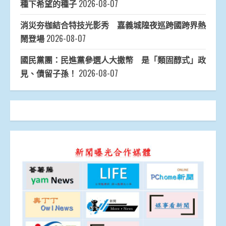
種下希望的種子
2026-08-07
消災夯枷結合特技光影秀 嘉義城隍夜巡跨國跨界熱
鬧登場
2026-08-07
國民黨團：民進黨參選人大撒幣 是「類固醇式」政
見、債留子孫！
2026-08-07