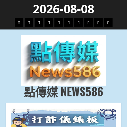
Skip
2026-08-08
to
content
頭
財
地
文
專
娛
政
國
運
生
條
經
方.
教.
題
樂
治
際
動
活
社
科
影
會
技
劇
點傳媒 NEWS586