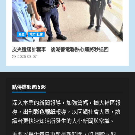
嘉義
地方.社會
皮夾遺落計程車 後湖警電聯熱心運將秒送回
2026-08-07
點傳媒NEWS586
深入本業的新聞報導，加強篇幅，擴大轄區報
導，
出刊彩色報紙
報導，以回饋社會大眾，讓
讀者更快速知道所發生的大小新聞與常識。
主要以提供每日更新最新新聞
，如:國際、科