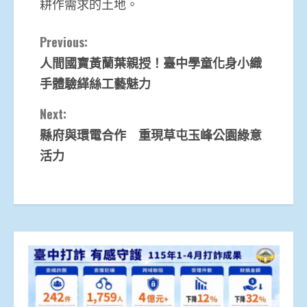
耕作需求的土地。
Continue
Previous:
人間國寶黃蘭葉親授！臺中學童化身小織
Reading
手體驗緙絲工藝魅力
Next:
縣府與環電合作 重現草屯玉峰公園綠意
活力