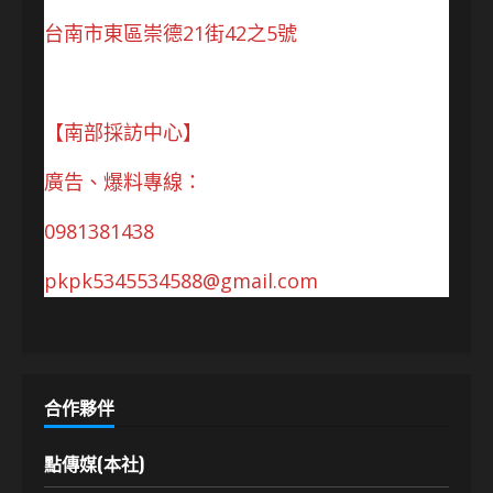
台南市東區崇德21街42之5號
【南部採訪中心】
廣告、爆料專線：
0981381438
pkpk5345534588@gmail.com
合作夥伴
點傳媒(本社)