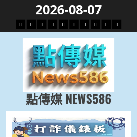
Skip
2026-08-07
to
content
頭
財
地
文
專
娛
政
國
運
生
條
經
方.
教.
題
樂
治
際
動
活
社
科
影
會
技
劇
點傳媒 NEWS586