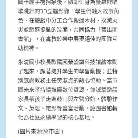
圖卡經手機掃描後，隨即化身為螢幕裡唱
歌跳舞的3D立體影像！學生們融入故事角
色，在遊戲中分工合作搬運木材、撲滅火
災並驅逐搗亂的浣熊，共同協力「蓋出圖
書館」，在寓教於樂中展現絕佳的團隊互
助精神。
永清國小校長歐陽國榮盛讚科技讓繪本動
了起來，顯著提升學生的學習動機；並特
別感謝教務主任黃淑貞的熱心協助。高市
圖未來將持續推廣數位資源，並誠摯邀請
家長帶孩子走進鼓山與左營分館，體驗作
文、英語、電影等豐富活動，讓圖書館轉
化為社區永續學習的核心基地。
(圖片來源:高市圖 )