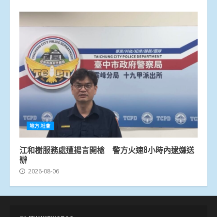
地方.社會
江和樹服務處遭揚言開槍 警方火速8小時內逮嫌送
辦
2026-08-06