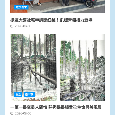
地方.社會
捷運大寮社宅申請開紅盤！凱旋青樹接力登場
2026-08-06
生活
臺中市
一筆一墨寫盡人間情 莊秀珠墨韻暈染生命最美風景
2026-08-06