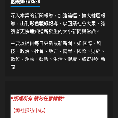
點傳媒NEWS586
深入本業的新聞報導，加強篇幅，擴大轄區報
導，
出刊彩色報紙
報導，以回饋社會大眾，讓
讀者更快速知道所發生的大小新聞與常識。
主要以提供每日更新最新新聞
，如:國際、科
技、
政治、社會、地方、兩岸、國際、財經、
數位、運動、娛樂、生活、健康、旅遊類別新
聞
*版權所有 請勿任意轉載*
【總社採訪中心】