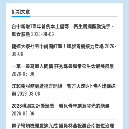
近期文章
台中新增115年首例本土傷寒 衛生局提醒勤洗手、
飲食煮熟
2026-08-06
捷運大寮社宅申請開紅盤！凱旋青樹接力登場
2026-
08-06
一筆一墨寫盡人間情 莊秀珠墨韻暈染生命最美風景
2026-08-06
江和樹服務處遭揚言開槍 警方火速8小時內逮嫌送
辦
2026-08-06
2026桃園設計獎頒獎 看見青年創意發光的能量
2026-08-06
電子鞭炮機閒置逾九成 議員林燕祝轟台南數位治理