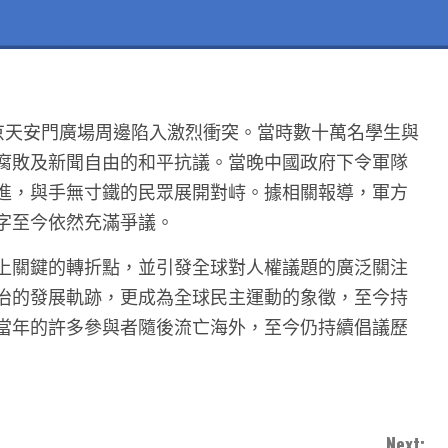
，北京天安門廣場周邊陷入激烈衝突。當時數十萬名學生與
腐敗及新聞自由的和平抗議。當晚中國政府下令軍隊
進，與手無寸鐵的民眾展開對峙。據相關報導，軍方
字至今依然充滿爭議。
上關鍵的轉折點，並引發全球對人權議題的廣泛關注
治的發展軌跡，更成為全球民主運動的象徵，至今持
當年的許多參與者隨後流亡海外，至今仍持續倡議歷
Next: