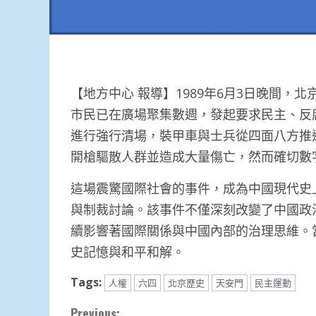
【地方中心 報導】1989年6月3日晚間
市民已在廣場聚集數週，發起要求民主、反
進行強行清場，裝甲車與士兵從四面八方推
開槍驅散人群並造成大量傷亡，然而確切數
這場震驚國際社會的事件，成為中國現代史
與制裁討論。該事件不僅深刻改變了中國政
續影響著國際關係與中國內部的治理思維。
史記憶與和平和解。
Tags:
人權
六四
北京歷史
天安門
民主運動
Continue
Previous: