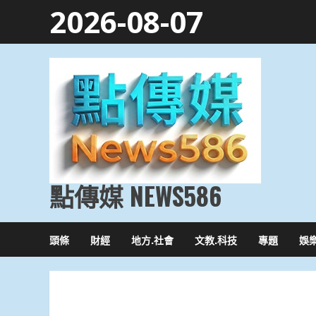
Skip
2026-08-07
to
content
點傳媒 NEWS586
頭條
財經
地方.社會
文教.科技
專題
娛