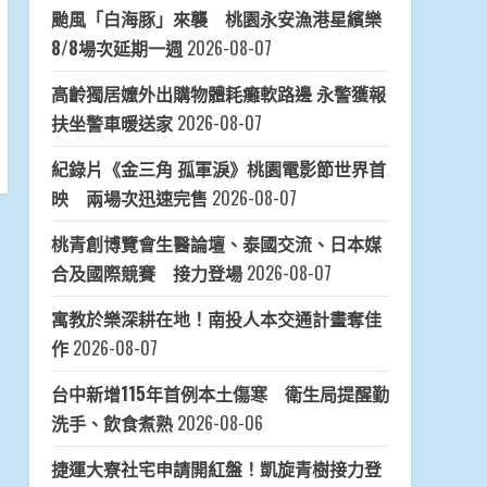
颱風「白海豚」來襲 桃園永安漁港星繽樂
8/8場次延期一週
2026-08-07
高齡獨居嬤外出購物體耗癱軟路邊 永警獲報
扶坐警車暖送家
2026-08-07
紀錄片《金三角 孤軍淚》桃園電影節世界首
映 兩場次迅速完售
2026-08-07
桃青創博覽會生醫論壇、泰國交流、日本媒
合及國際競賽 接力登場
2026-08-07
寓教於樂深耕在地！南投人本交通計畫奪佳
作
2026-08-07
台中新增115年首例本土傷寒 衛生局提醒勤
洗手、飲食煮熟
2026-08-06
捷運大寮社宅申請開紅盤！凱旋青樹接力登