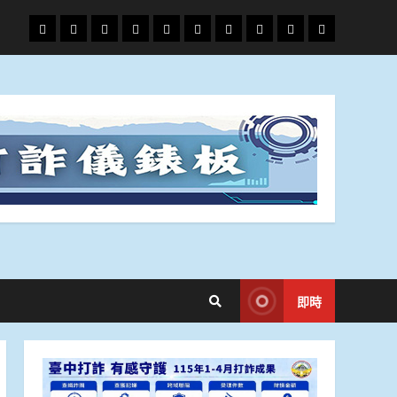
頭
財
地
文
專
娛
政
國
運
生
條
經
方.
教.
題
樂
治
際
動
活
社
科
影
會
技
劇
即時