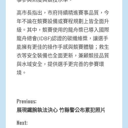
高市長指出，市府持續精進賽事品質，今
年不論在競賽設備或賽程規劃上皆全面升
級。其中，競賽使用的龍舟槳已導入國際
龍舟總會(IDBF)認證的碳纖維槳，讓選手
能擁有更佳的操作手感與競賽體驗；救生
衣等安全裝備也全面更新，兼顧競技品質
與水域安全，提供選手更完善的參賽環
境。
Continue
Previous:
展現鐵腕執法決心 竹縣警公布累犯照片
Reading
Next: