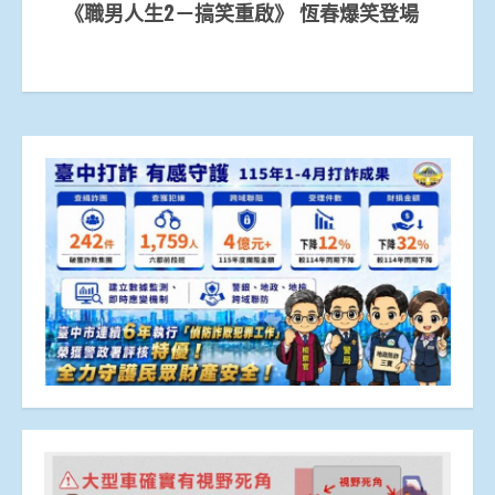
《職男人生2－搞笑重啟》 恆春爆笑登場