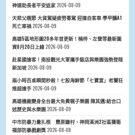
神速助長者平安返家
2026-08-09
天悲父親節 大貨駕疑疲勞毒駕 迎撞自客車 學甲釀A1
死亡車禍
2026-08-09
高雄5區地形圖20多年首更新！楠梓、左營等最新圖
資8月20日上線
2026-08-09
赴星國搶客！南投觀光大軍攜手飯店與樂園強勢登陸
新加坡
2026-08-09
兩小時百桌瞬間秒殺！七股海鮮節「七寶宴」老饕狂
推超搶手
2026-08-09
高雄機廠變身全台最大免費親子樂園 陳其邁:結合口
述歷史與水樂園
2026-08-09
中市防暴力量扎根 豐原鎌村、神岡溪洲2社區獲衛
福部防暴戲劇獎
2026-08-08