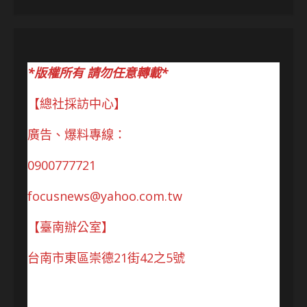
*版權所有 請勿任意轉載*
【總社採訪中心】
廣告、爆料專線：
0900777721
focusnews@yahoo.com.tw
【臺南辦公室】
台南市東區崇德21街42之5號