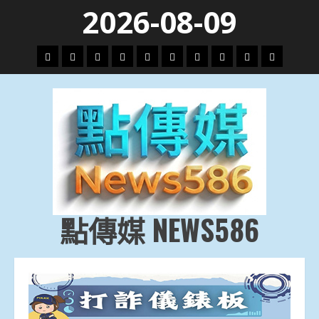
Skip
2026-08-09
to
content
頭
財
地
文
專
娛
政
國
運
生
條
經
方.
教.
題
樂
治
際
動
活
社
科
影
會
技
劇
點傳媒 NEWS586