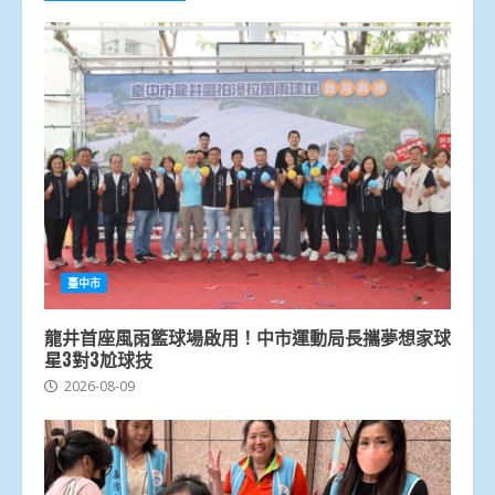
臺中市
龍井首座風雨籃球場啟用！中市運動局長攜夢想家球
星3對3尬球技
2026-08-09