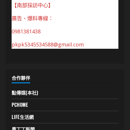
【南部採訪中心】
廣告、爆料專線：
0981381438
pkpk5345534588@gmail.com
合作夥伴
點傳媒(本社)
PCHOME
LIFE生活網
奧丁丁新聞