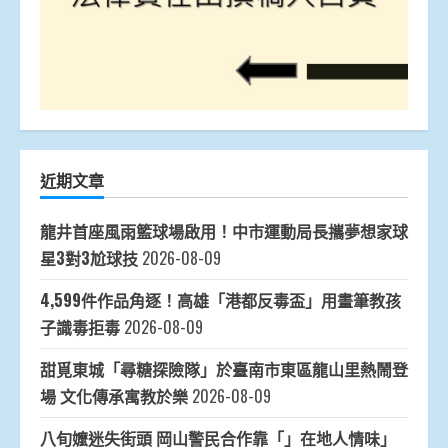
近期文章
龍井首座風雨籃球場啟用！中市運動局長攜夢想家球
星3對3尬球技
2026-08-09
4,599件作品角逐！高雄「港都反毒盃」用畫筆教孩
子識毒拒毒
2026-08-09
甜覓東城「尋糖探險隊」於臺南市東區龍山里熱鬧登
場 文化傳承寓教於樂
2026-08-09
八旬嬤迷失街頭 岡山警民合作靠「」在地人情味」