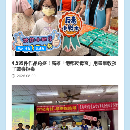
地方.社會
高雄市
4,599件作品角逐！高雄「港都反毒盃」用畫筆教孩
子識毒拒毒
2026-08-09