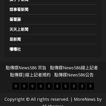
媒事看新聞
蕃薯藤
天天上新聞
是新聞
囔囔社
點傳媒News586 宗旨
點傳媒News586線上記者
點傳媒|線上記者規約
點傳媒News586公告
頭
財
地
文
專
娛
政
國
運
生
條
經
方.
教.
題
樂
治
際
動
活
Copyright © All rights reserved.
|
MoreNews
by
社
科
影