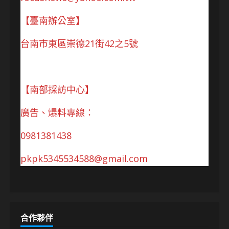
【臺南辦公室】
台南市東區崇德21街42之5號
【南部採訪中心】
廣告、爆料專線：
0981381438
pkpk5345534588@gmail.com
合作夥伴