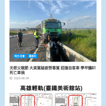
地方.社會
臺南市
天悲父親節 大貨駕疑疲勞毒駕 迎撞自客車 學甲釀A1
死亡車禍
2026-08-09