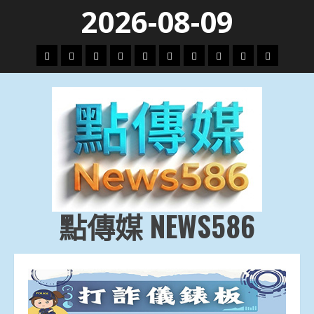
Skip
2026-08-09
to
content
頭
財
地
文
專
娛
政
國
運
生
條
經
方.
教.
題
樂
治
際
動
活
社
科
影
會
技
劇
點傳媒 NEWS586