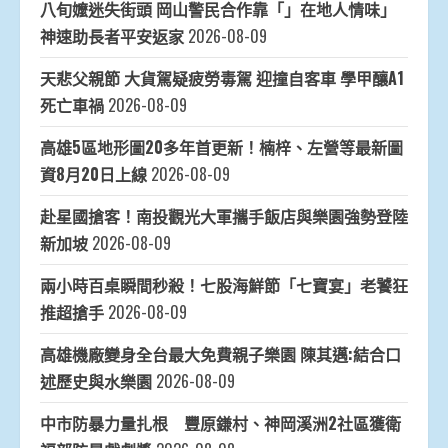
八旬嬤迷失街頭 岡山警民合作靠「」在地人情味」
神速助長者平安返家
2026-08-09
天悲父親節 大貨駕疑疲勞毒駕 迎撞自客車 學甲釀A1
死亡車禍
2026-08-09
高雄5區地形圖20多年首更新！楠梓、左營等最新圖
資8月20日上線
2026-08-09
赴星國搶客！南投觀光大軍攜手飯店與樂園強勢登陸
新加坡
2026-08-09
兩小時百桌瞬間秒殺！七股海鮮節「七寶宴」老饕狂
推超搶手
2026-08-09
高雄機廠變身全台最大免費親子樂園 陳其邁:結合口
述歷史與水樂園
2026-08-09
中市防暴力量扎根 豐原鎌村、神岡溪洲2社區獲衛