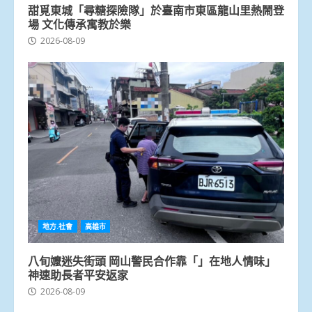
甜覓東城「尋糖探險隊」於臺南市東區龍山里熱鬧登
場 文化傳承寓教於樂
2026-08-09
地方.社會
高雄市
八旬嬤迷失街頭 岡山警民合作靠「」在地人情味」
神速助長者平安返家
2026-08-09