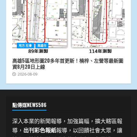
地方.社會
高雄市
高雄5區地形圖20多年首更新！楠梓、左營等最新圖
資8月20日上線
2026-08-09
點傳媒NEWS586
深入本業的新聞報導，加強篇幅，擴大轄區報
導，
出刊彩色報紙
報導，以回饋社會大眾，讓