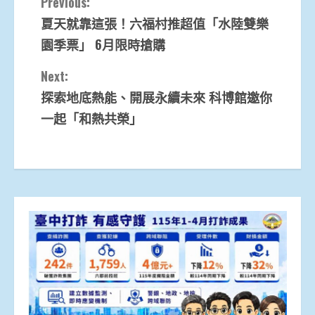
Continue
Previous:
夏天就靠這張！六福村推超值「水陸雙樂
Reading
園季票」 6月限時搶購
Next:
探索地底熱能、開展永續未來 科博館邀你
一起「和熱共榮」