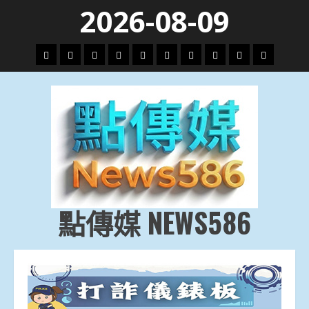
Skip
2026-08-09
to
content
頭
財
地
文
專
娛
政
國
運
生
條
經
方.
教.
題
樂
治
際
動
活
社
科
影
會
技
劇
點傳媒 NEWS586