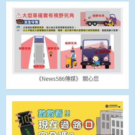
《News586傳媒》 關心您