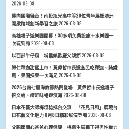
2026-08-08
迎向國際舞台！南投旭光高中等20位青年展翅澳洲
開啟跨域創新學習之旅
2026-08-08
高雄親子遊樂園開幕！30多項免費設施＋水樂園一
次玩到嗨
2026-08-08
以西部牛仔風 埔里鎮歡慶父親節
2026-08-08
歸仁釋迦甜蜜上市！黃偉哲市長邀全民吃釋迦、騎鐵
馬、果園採果一次滿足
2026-08-08
2026台南七股海鮮節熱鬧登場 黃偉哲市長邀親子
挖文蛤、嚐鮮味暢遊濱海
2026-08-08
日本花藝大師梅垣稔抵台交流 「花見日和」展現台
日花藝文化魅力 8月8日精彩展演登場
2026-08-08
父親節關心爸爸心理健康 桃衛生局籲正視男性壓力