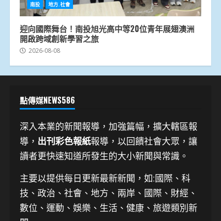
南投
地方.社會
迎向國際舞台！南投旭光高中等20位青年展翅澳洲
開啟跨域創新學習之旅
2026-08-08
點傳媒NEWS586
深入本業的新聞報導，加強篇幅，擴大轄區報
導，
出刊彩色報紙
報導，以回饋社會大眾，讓
讀者更快速知道所發生的大小新聞與常識。
主要以提供每日更新最新新聞
，如:國際、科
技、
政治、社會、地方、兩岸、國際、財經、
數位、運動、娛樂、生活、健康、旅遊類別新