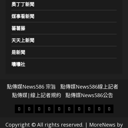
奧丁丁新聞
媒事看新聞
蕃薯藤
天天上新聞
是新聞
囔囔社
點傳媒News586 宗旨
點傳媒News586線上記者
點傳媒|線上記者規約
點傳媒News586公告
頭
財
地
文
專
娛
政
國
運
生
條
經
方.
教.
題
樂
治
際
動
活
Copyright © All rights reserved.
|
MoreNews
by
社
科
影