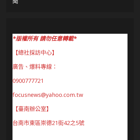
聞
*版權所有 請勿任意轉載*
【總社採訪中心】
廣告、爆料專線：
0900777721
focusnews@yahoo.com.tw
【臺南辦公室】
台南市東區崇德21街42之5號