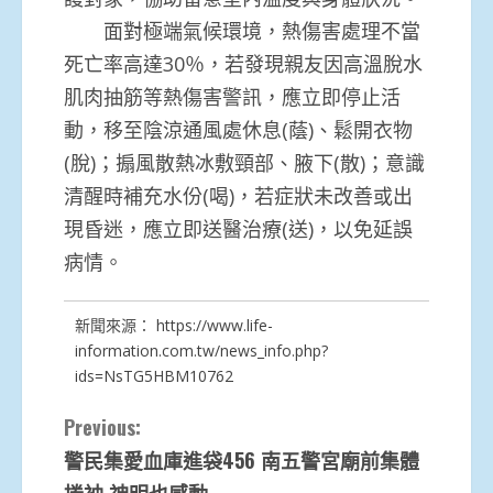
面對極端氣候環境，熱傷害處理不當
死亡率高達30％，若發現親友因高溫脫水
肌肉抽筋等熱傷害警訊，應立即停止活
動，移至陰涼通風處休息(蔭)、鬆開衣物
(脫)；搧風散熱冰敷頸部、腋下(散)；意識
清醒時補充水份(喝)，若症狀未改善或出
現昏迷，應立即送醫治療(送)，以免延誤
病情。
新聞來源：
https://www.life-
information.com.tw/news_info.php?
ids=NsTG5HBM10762
Continue
Previous:
警民集愛血庫進袋456 南五警宮廟前集體
Reading
捲袖 神明也感動