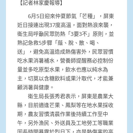
【記者林家慶報導】
6月5日迎來仲夏節氣「芒種」，屏東
近日接連出現37度高溫，面對熱浪來襲，
衛生局呼籲民眾防熱「3要3不」原則，並
熟記急救5步驟「蔭、脫、散、喝、
送」，避免高溫造成熱傷害外，民眾習慣
吃水果消暑補水，營養師提醒務必控制份
量並多吃原型水果，飲水也應以純水為
主，切莫以含糖飲料或果汁取代，才能兼
顧消暑與健康。
衛生局長張秀君表示，屏東是農業大
縣，目前適逢芒果、鳳梨等在地水果採收
期，農友習慣清晨作業後持續工作至中
午，另外漁民、外送員及工地勞工等職業
因長時間暴露於烈日下，亦是熱傷害的高