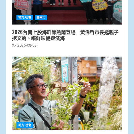
地方.社會
臺南市
2026台南七股海鮮節熱鬧登場 黃偉哲市長邀親子
挖文蛤、嚐鮮味暢遊濱海
2026-08-08
地方.社會