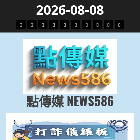
Skip
2026-08-08
to
content
頭
財
地
文
專
娛
政
國
運
生
條
經
方.
教.
題
樂
治
際
動
活
社
科
影
會
技
劇
點傳媒 NEWS586