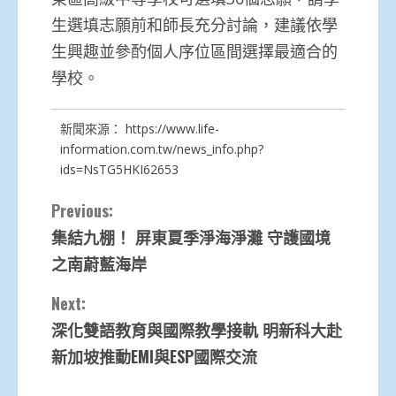
生選填志願前和師長充分討論，建議依學
生興趣並參酌個人序位區間選擇最適合的
學校。
新聞來源：
https://www.life-
information.com.tw/news_info.php?
ids=NsTG5HKI62653
Continue
Previous:
集結九棚！ 屏東夏季淨海淨灘 守護國境
Reading
之南蔚藍海岸
Next:
深化雙語教育與國際教學接軌 明新科大赴
新加坡推動EMI與ESP國際交流