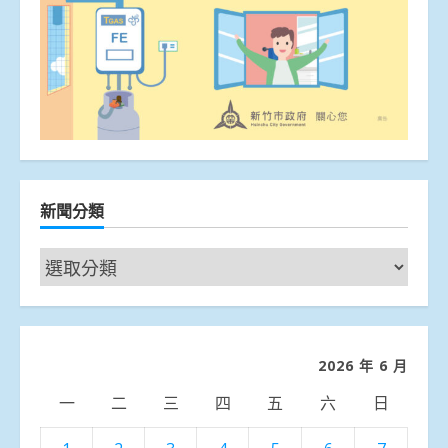
新聞分類
新
聞
分
類
2026 年 6 月
一
二
三
四
五
六
日