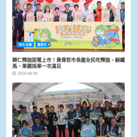
地方.社會
臺南市
歸仁釋迦甜蜜上市！黃偉哲市長邀全民吃釋迦、騎鐵
馬、果園採果一次滿足
2026-08-08