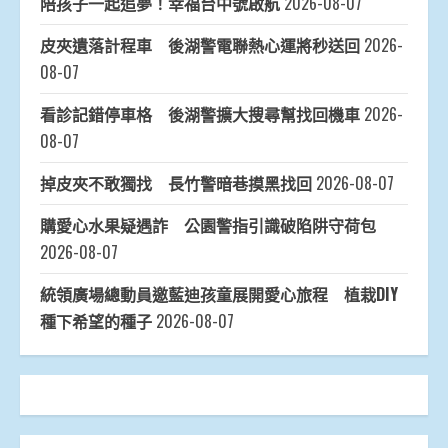
陪孩子一起追夢！幸福台中號啟航
2026-08-07
皮夾遺落計程車 後湖警電聯熱心運將秒送回
2026-
08-07
看診記錯停車格 後湖警擴大搜尋幫找回機車
2026-
08-07
掉皮夾不敢獨找 長竹警暗巷摸黑找回
2026-08-07
購愛心水果疑遇詐 公園警指引識破陷阱守荷包
2026-08-07
統領廣場總動員邀藍迪孩童展開愛心旅程 植栽DIY
種下希望的種子
2026-08-07