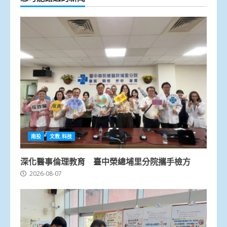
南投
文教.科技
深化醫事倫理教育 臺中榮總埔里分院攜手檢方
2026-08-07