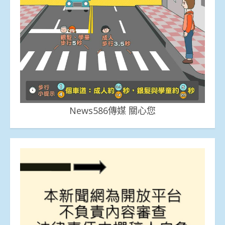
News586傳媒 關心您