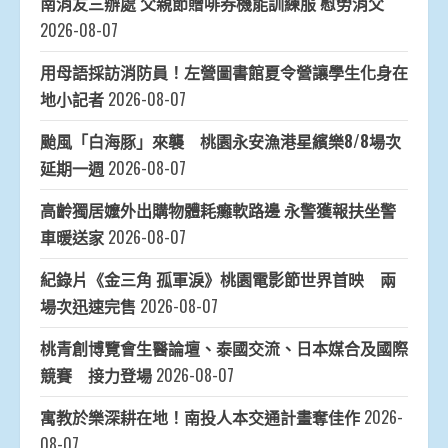
南消友三辦處 父親節贈啡券機能訓練服 慰勞消父
2026-08-07
用母語採訪消防員！左營圖書館夏令營讓學生化身在
地小記者
2026-08-07
颱風「白海豚」來襲 桃園永安漁港星繽樂8/8場次
延期一週
2026-08-07
高齡獨居嬤外出購物體耗癱軟路邊 永警獲報扶坐警
車暖送家
2026-08-07
紀錄片《金三角 孤軍淚》桃園電影節世界首映 兩
場次迅速完售
2026-08-07
桃青創博覽會生醫論壇、泰國交流、日本媒合及國際
競賽 接力登場
2026-08-07
寓教於樂深耕在地！南投人本交通計畫奪佳作
2026-
08-07