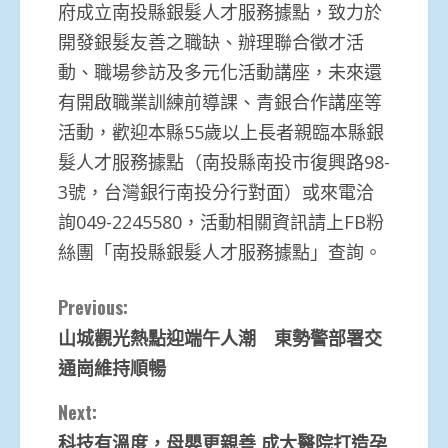
府成立南投縣銀髮人才服務據點，致力於
開發銀髮友善之職缺、辦理聯合徵才活
動、職場參訪及多元化活動講座，未來還
有開啟職業訓練前導課、青銀合作講座等
活動，歡迎本縣55歲以上長者親臨本縣銀
髮人才服務據點（南投縣南投市復興路98-
3號，台灣銀行南投分行對面）或來電洽
詢049-2245580，活動相關資訊請上FB粉
絲團「南投縣銀髮人才服務據點」查詢。
Continue
Previous:
山城觀光熱點迎端午人潮 東勢警部署交
Reading
通崗維持順暢
Next:
科技有溫度，母嬰更親善 成大醫院打造孕