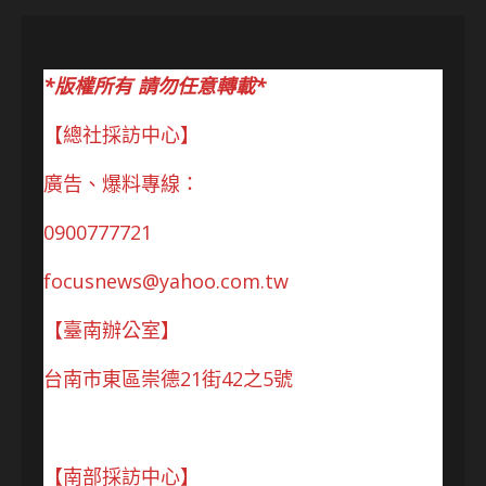
*版權所有 請勿任意轉載*
【總社採訪中心】
廣告、爆料專線：
0900777721
focusnews@yahoo.com.tw
【臺南辦公室】
台南市東區崇德21街42之5號
【南部採訪中心】