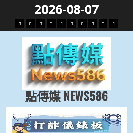
Skip
2026-08-07
to
content
頭
財
地
文
專
娛
政
國
運
生
條
經
方.
教.
題
樂
治
際
動
活
社
科
影
會
技
劇
點傳媒 NEWS586