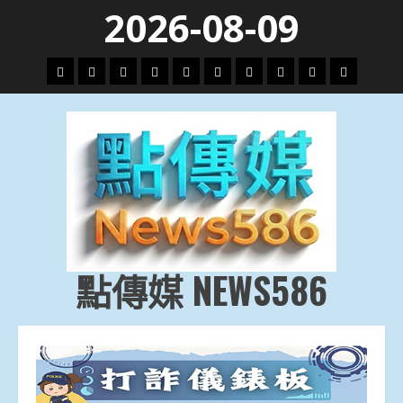
Skip
2026-08-09
to
content
頭
財
地
文
專
娛
政
國
運
生
條
經
方.
教.
題
樂
治
際
動
活
社
科
影
會
技
劇
點傳媒 NEWS586