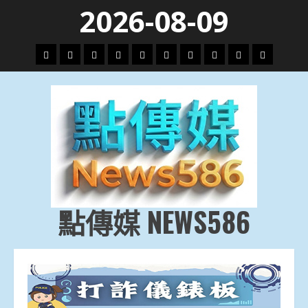
Skip
2026-08-09
to
content
頭
財
地
文
專
娛
政
國
運
生
條
經
方.
教.
題
樂
治
際
動
活
社
科
影
會
技
劇
點傳媒 NEWS586