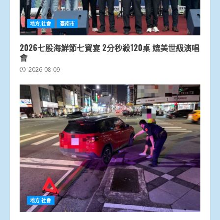
地方.社會
臺南市
2026七股海鮮節七寶宴 2分秒殺120桌 媲美世級演唱
會
2026-08-09
地方.社會