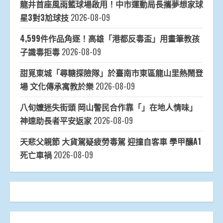
龍井首座風雨籃球場啟用！中市運動局長攜夢想家球
星3對3尬球技
2026-08-09
4,599件作品角逐！高雄「港都反毒盃」用畫筆教孩
子識毒拒毒
2026-08-09
甜覓東城「尋糖探險隊」於臺南市東區龍山里熱鬧登
場 文化傳承寓教於樂
2026-08-09
八旬嬤迷失街頭 岡山警民合作靠「」在地人情味」
神速助長者平安返家
2026-08-09
天悲父親節 大貨駕疑疲勞毒駕 迎撞自客車 學甲釀A1
死亡車禍
2026-08-09