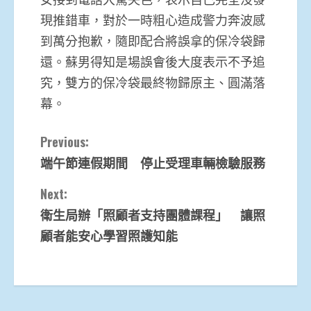
現推錯車，對於一時粗心造成警力奔波感
到萬分抱歉，隨即配合將誤拿的保冷袋歸
還。蘇男得知是場誤會後大度表示不予追
究，雙方的保冷袋最終物歸原主、圓滿落
幕。
Continue
Previous:
端午節連假期間 停止受理車輛檢驗服務
Reading
Next:
衛生局辦「照顧者支持團體課程」 讓照
顧者能安心學習照護知能