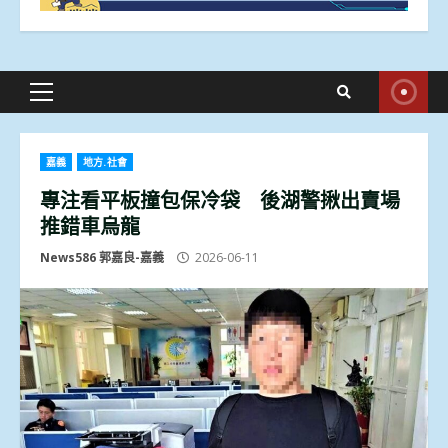
Primary
Menu
嘉義
地方.社會
專注看平板撞包保冷袋 後湖警揪出賣場
推錯車烏龍
News586 郭嘉良-嘉義
2026-06-11