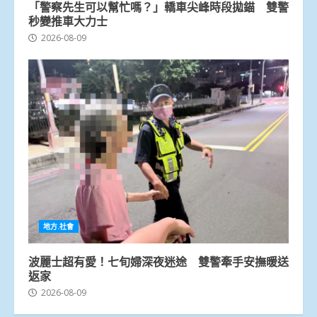
「警察先生可以幫忙嗎？」轎車尖峰時段拋錨 雙警
秒變推車大力士
2026-08-09
地方.社會
波麗士超有愛！七旬婦深夜迷途 雙警牽手安撫暖送
返家
2026-08-09