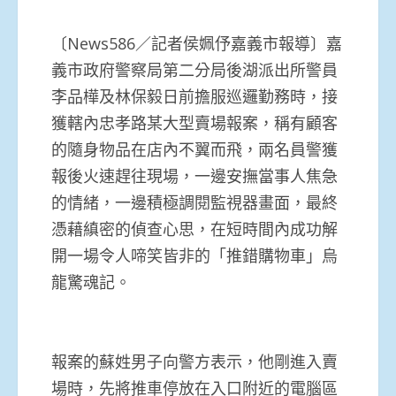
〔News586／記者侯姵伃嘉義市報導〕嘉
義市政府警察局第二分局後湖派出所警員
李品樺及林保毅日前擔服巡邏勤務時，接
獲轄內忠孝路某大型賣場報案，稱有顧客
的隨身物品在店內不翼而飛，兩名員警獲
報後火速趕往現場，一邊安撫當事人焦急
的情緒，一邊積極調閱監視器畫面，最終
憑藉縝密的偵查心思，在短時間內成功解
開一場令人啼笑皆非的「推錯購物車」烏
龍驚魂記。
報案的蘇姓男子向警方表示，他剛進入賣
場時，先將推車停放在入口附近的電腦區