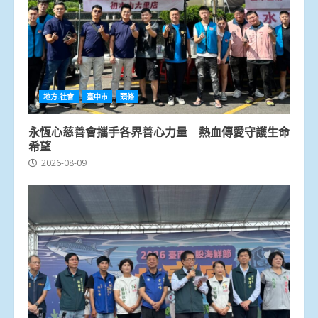
地方.社會
臺中市
頭條
永恆心慈善會攜手各界善心力量 熱血傳愛守護生命
希望
2026-08-09