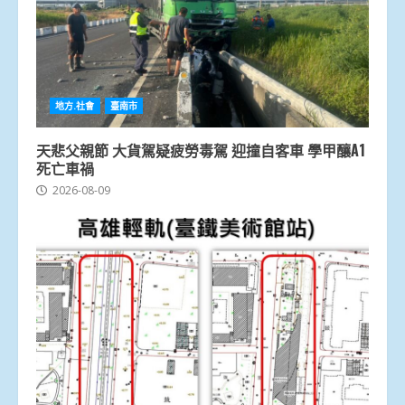
地方.社會
臺南市
天悲父親節 大貨駕疑疲勞毒駕 迎撞自客車 學甲釀A1
死亡車禍
2026-08-09