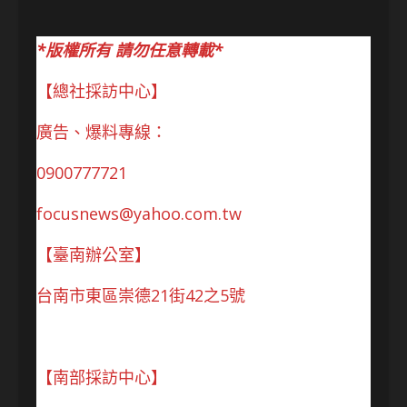
*版權所有 請勿任意轉載*
【總社採訪中心】
廣告、爆料專線：
0900777721
focusnews@yahoo.com.tw
【臺南辦公室】
台南市東區崇德21街42之5號
【南部採訪中心】