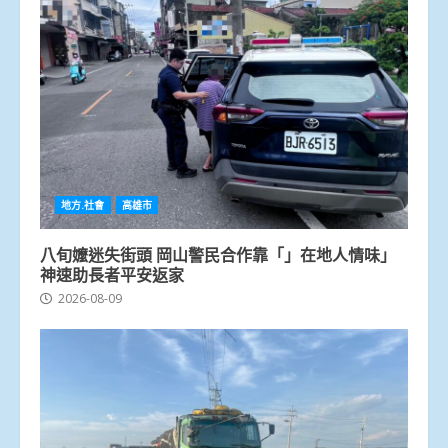
地方.社會
高雄市
八旬嬤迷失街頭 岡山警民合作靠「」在地人情味」
神速助長者平安返家
2026-08-09