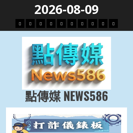
Skip
2026-08-09
to
content
頭
財
地
文
專
娛
政
國
運
生
條
經
方.
教.
題
樂
治
際
動
活
社
科
影
會
技
劇
點傳媒 NEWS586