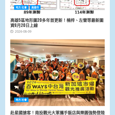
地方.社會
高雄市
高雄5區地形圖20多年首更新！楠梓、左營等最新圖
資8月20日上線
2026-08-09
地方.社會
赴星國搶客！南投觀光大軍攜手飯店與樂園強勢登陸