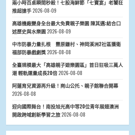
兩小時百桌瞬間秒殺！七股海鮮節「七寶宴」老饕狂
推超搶手
2026-08-09
高雄機廠變身全台最大免費親子樂園 陳其邁:結合口
述歷史與水樂園
2026-08-09
中市防暴力量扎根 豐原鎌村、神岡溪洲2社區獲衛
福部防暴戲劇獎
2026-08-08
全臺規模最大「高雄親子遊樂園區」首日狂吸三萬人
潮 輕軌運量成長20倍
2026-08-08
阿蓮育兒資源再升級！崗山公托、親子館聯合開幕
2026-08-08
迎向國際舞台！南投旭光高中等20位青年展翅澳洲
開啟跨域創新學習之旅
2026-08-08