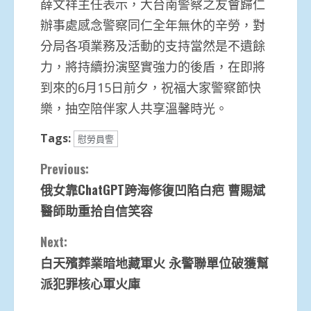
薛文祥主任表示，大台南警察之友會歸仁
辦事處感念警察同仁全年無休的辛勞，對
分局各項業務及活動的支持當然是不遺餘
力，將持續扮演堅實強力的後盾，在即將
到來的6月15日前夕，祝福大家警察節快
樂，抽空陪伴家人共享溫馨時光。
Tags:
慰勞員警
Continue
Previous:
俄女靠ChatGPT跨海修復凹陷白疤 曹賜斌
Reading
醫師助重拾自信笑容
Next:
白天殯葬業暗地藏軍火 永警聯單位破獲幫
派犯罪核心軍火庫