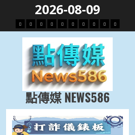
Skip
2026-08-09
to
content
頭
財
地
文
專
娛
政
國
運
生
條
經
方.
教.
題
樂
治
際
動
活
社
科
影
會
技
劇
點傳媒 NEWS586