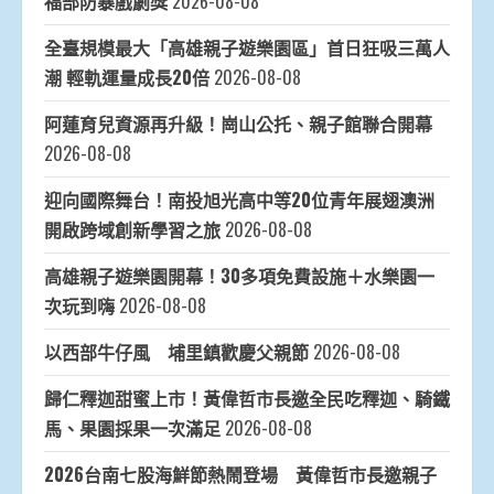
福部防暴戲劇獎
2026-08-08
全臺規模最大「高雄親子遊樂園區」首日狂吸三萬人
潮 輕軌運量成長20倍
2026-08-08
阿蓮育兒資源再升級！崗山公托、親子館聯合開幕
2026-08-08
迎向國際舞台！南投旭光高中等20位青年展翅澳洲
開啟跨域創新學習之旅
2026-08-08
高雄親子遊樂園開幕！30多項免費設施＋水樂園一
次玩到嗨
2026-08-08
以西部牛仔風 埔里鎮歡慶父親節
2026-08-08
歸仁釋迦甜蜜上市！黃偉哲市長邀全民吃釋迦、騎鐵
馬、果園採果一次滿足
2026-08-08
2026台南七股海鮮節熱鬧登場 黃偉哲市長邀親子