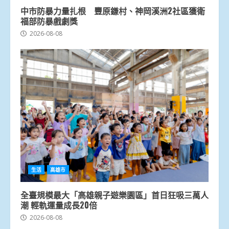
中市防暴力量扎根 豐原鎌村、神岡溪洲2社區獲衛
福部防暴戲劇獎
2026-08-08
生活
高雄市
全臺規模最大「高雄親子遊樂園區」首日狂吸三萬人
潮 輕軌運量成長20倍
2026-08-08