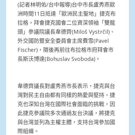
(記者林明佑/台中報導)台中市長盧秀燕歐
洲時間11日抵達「歐洲民主聖地」捷克布
拉格，拜會捷克國會二位資深領袖「雙龍
頭」參議院議長韋德齊(Miloš Vystrčil)、
外交國防暨安全委員會主席費雪(Pavel
Fischer)，隨後再前往布拉格市府拜會市
長斯沃博達(Bohuslav Svoboda)。
韋德齊議長對盧秀燕市長表示，捷克與台
灣對民主自由都有同樣的熱愛與堅持，捷
克也深知台灣在國際社會面臨的挑戰，因
此捷克參議院多次通過友台決議，將捷克
與台灣並列為主權主體，支持台灣參加國
際組織。