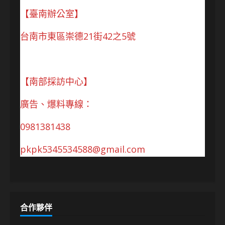
【臺南辦公室】
台南市東區崇德21街42之5號
【南部採訪中心】
廣告、爆料專線：
0981381438
pkpk5345534588@gmail.com
合作夥伴