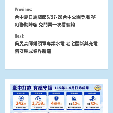
Continue
Previous:
台中夏日馬戲節6/27-28台中公園登場 夢
Reading
幻聯動陣容 免門票一次看個夠
Next:
吳旻高師傅領軍專業水電 老宅翻新與充電
樁安裝成業界新寵