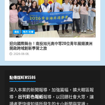
南投
地方.社會
迎向國際舞台！南投旭光高中等20位青年展翅澳洲
開啟跨域創新學習之旅
2026-08-08
點傳媒NEWS586
深入本業的新聞報導，加強篇幅，擴大轄區報
導，
出刊彩色報紙
報導，以回饋社會大眾，讓
讀者更快速知道所發生的大小新聞與常識。