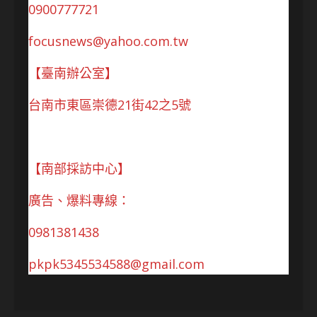
0900777721
focusnews@yahoo.com.tw
【臺南辦公室】
台南市東區崇德21街42之5號
【南部採訪中心】
廣告、爆料專線：
0981381438
pkpk5345534588@gmail.com