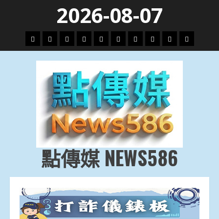
Skip
2026-08-07
to
content
頭
財
地
文
專
娛
政
國
運
生
條
經
方.
教.
題
樂
治
際
動
活
社
科
影
會
技
劇
點傳媒 NEWS586