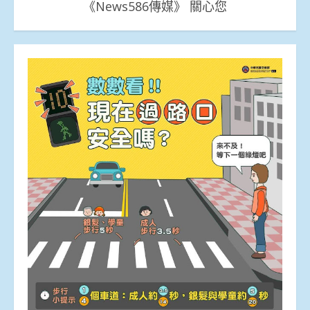
《News586傳媒》 關心您