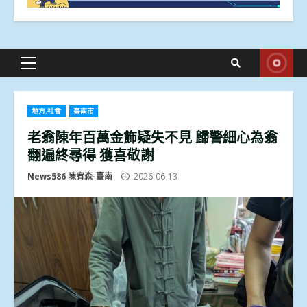
Primary
Menu
地方.社會
臺南市
老翁陳年百萬金飾疑失不見 歸警細心為翁
翻遍終尋得 獲喜敬謝
News586 陳宥森-臺南
2026-06-13