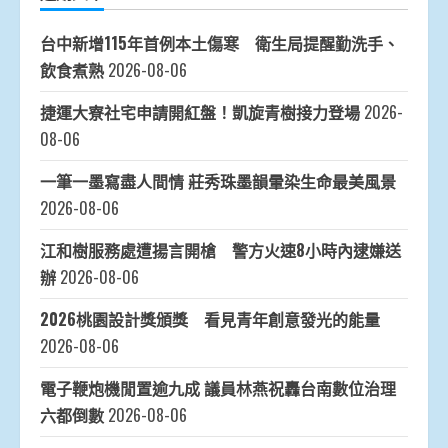
台中新增115年首例本土傷寒 衛生局提醒勤洗手、
飲食煮熟
2026-08-06
捷運大寮社宅申請開紅盤！凱旋青樹接力登場
2026-
08-06
一筆一墨寫盡人間情 莊秀珠墨韻暈染生命最美風景
2026-08-06
江和樹服務處遭揚言開槍 警方火速8小時內逮嫌送
辦
2026-08-06
2026桃園設計獎頒獎 看見青年創意發光的能量
2026-08-06
電子鞭炮機閒置逾九成 議員林燕祝轟台南數位治理
六都倒數
2026-08-06