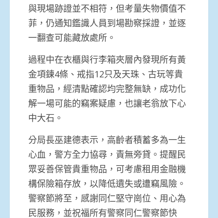
與現場跡證並不相符，但考量失物價值不
菲，仍通知鑑識人員到場勘察採證，並逐
一翻查可能藏放處所。
過程中在衣櫃與行李箱夾層內發現所有黃
金項鍊4條、戒指12只及天珠、古玩等貴
重物品，經清點確認均完整無缺，成功化
解一場可能的竊案疑慮，也讓老翁放下心
中大石。
分局長巫建德表示，高齡者積蓄多為一生
心血，警方全力協尋，責無旁貸。提醒民
眾妥善保管貴重物品，可考慮租用金融機
構保險箱存放，以降低遺失或遭竊風險。
警察節將至，感謝同仁堅守崗位、用心為
民服務，並祝福所有警察同仁警察節快