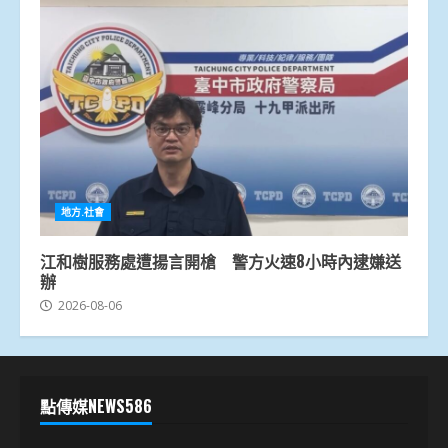
地方.社會
江和樹服務處遭揚言開槍 警方火速8小時內逮嫌送
辦
2026-08-06
點傳媒NEWS586