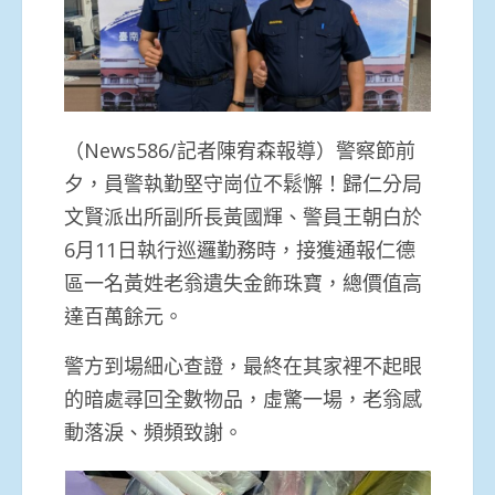
（News586/記者陳宥森報導）警察節前
夕，員警執勤堅守崗位不鬆懈！歸仁分局
文賢派出所副所長黃國輝、警員王朝白於
6月11日執行巡邏勤務時，接獲通報仁德
區一名黃姓老翁遺失金飾珠寶，總價值高
達百萬餘元。
警方到場細心查證，最終在其家裡不起眼
的暗處尋回全數物品，虛驚一場，老翁感
動落淚、頻頻致謝。