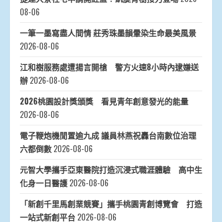
08-06
一筆一墨寫盡人間情 莊秀珠墨韻暈染生命最美風景
2026-08-06
江和樹服務處遭揚言開槍 警方火速8小時內逮嫌送
辦
2026-08-06
2026桃園設計獎頒獎 看見青年創意發光的能量
2026-08-06
電子鞭炮機閒置逾九成 議員林燕祝轟台南數位治理
六都倒數
2026-08-06
元智大學攜手亞東醫院打造沉浸式職涯體驗 高中生
化身一日醫護
2026-08-06
「新創千里馬創業競賽」攜手桃園青創博覽會 打造
一站式新創平台
2026-08-06