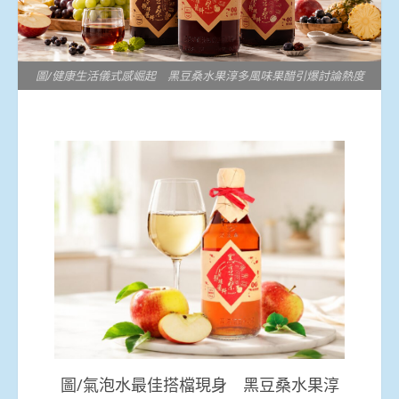
圖/健康生活儀式感崛起 黑豆桑水果淳多風味果醋引爆討論熱度
圖/氣泡水最佳搭檔現身 黑豆桑水果淳