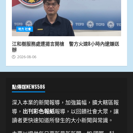
地方.社會
江和樹服務處遭揚言開槍 警方火速8小時內逮嫌送
辦
2026-08-06
點傳媒NEWS586
深入本業的新聞報導，加強篇幅，擴大轄區報
導，
出刊彩色報紙
報導，以回饋社會大眾，讓
讀者更快速知道所發生的大小新聞與常識。