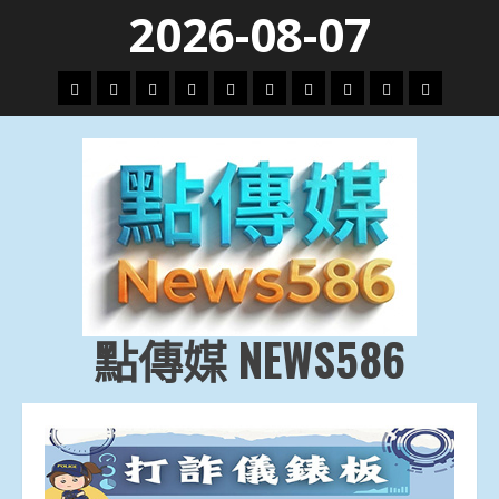
Skip
2026-08-07
to
content
頭
財
地
文
專
娛
政
國
運
生
條
經
方.
教.
題
樂
治
際
動
活
社
科
影
會
技
劇
點傳媒 NEWS586