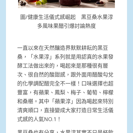
圖/健康生活儀式感崛起 黑豆桑水果淳
多風味果醋引爆討論熱度
一直以來在天然釀造界默默耕耘的黑豆
桑，「水果淳」系列就是用認真的水果發
酵工法做出來的，喝起來是那種很有層
次、很自然的酸甜感，跟外面用醋酸勾兌
的化學調配醋完全不一樣！口味選擇也超
豐富，有蘋果、鳳梨、梅子、葡萄、檸檬
和桑椹。其中「蘋果淳」因為喝起來特別
清爽順口，直接變成大家打造日常生活儀
式感的人氣NO.1！
黑豆桑也有分享，水果淳其實不只是杯飲