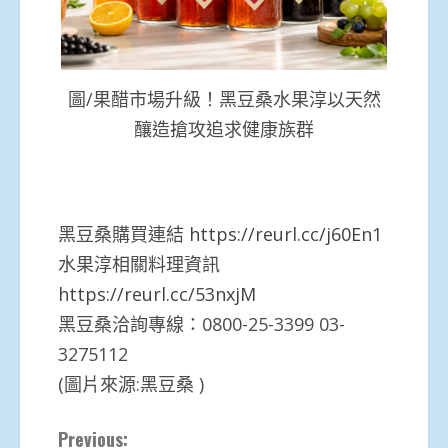
圖/果醋市場升級！黑豆桑水果淳以天然
釀造搶攻追求健康族群
黑豆桑購買連結
https://reurl.cc/j60En1
水果淳相關料理資訊
https://reurl.cc/53nxjM
黑豆桑洽詢專線：0800-25-3399 03-
3275112
(圖片來源:黑豆桑 )
Continue
Previous: