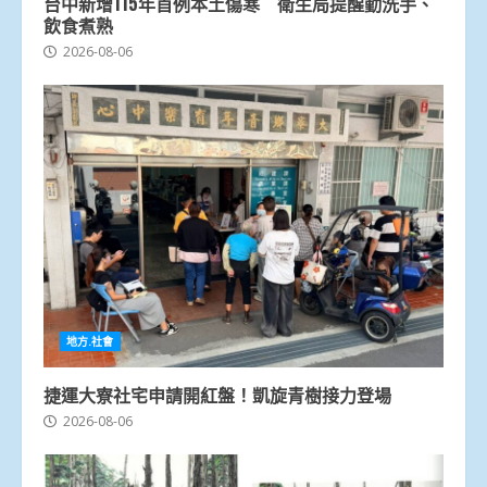
台中新增115年首例本土傷寒 衛生局提醒勤洗手、
飲食煮熟
2026-08-06
地方.社會
捷運大寮社宅申請開紅盤！凱旋青樹接力登場
2026-08-06