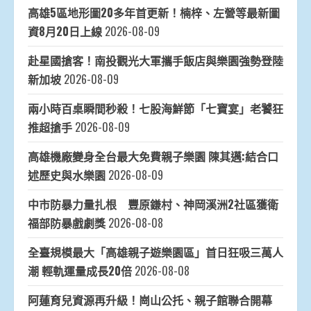
高雄5區地形圖20多年首更新！楠梓、左營等最新圖
資8月20日上線
2026-08-09
赴星國搶客！南投觀光大軍攜手飯店與樂園強勢登陸
新加坡
2026-08-09
兩小時百桌瞬間秒殺！七股海鮮節「七寶宴」老饕狂
推超搶手
2026-08-09
高雄機廠變身全台最大免費親子樂園 陳其邁:結合口
述歷史與水樂園
2026-08-09
中市防暴力量扎根 豐原鎌村、神岡溪洲2社區獲衛
福部防暴戲劇獎
2026-08-08
全臺規模最大「高雄親子遊樂園區」首日狂吸三萬人
潮 輕軌運量成長20倍
2026-08-08
阿蓮育兒資源再升級！崗山公托、親子館聯合開幕