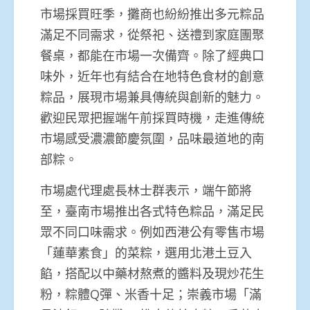
市場採買旺季，攤商也紛紛推出多元粽品
滿足不同需求，從祭祀、送禮到家庭團聚
餐桌，都能在市場一次備齊。除了經典口
味外，近年也有結合在地特色食材的創意
粽品，展現市場兼具傳統與創新的魅力。
歡迎民眾把握端午前採買時機，走進傳統
市場感受濃濃節慶氛圍，品味最道地的南
部粽。
市場處代理處長林士群表示，端午節將
至，臺南市場推出各式特色粽品，滿足民
眾不同口味需求。例如西港公有零售市場
「蓮華素食」的菜粽，選用北港土豆入
餡，搭配以中藥材熬煮的醬料及現炒花生
粉，粽體Q彈、米香十足；崇義市場「滿