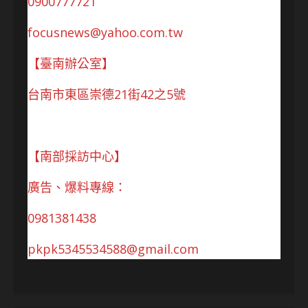
0900777721
focusnews@yahoo.com.tw
【臺南辦公室】
台南市東區崇德21街42之5號
【南部採訪中心】
廣告、爆料專線：
0981381438
pkpk5345534588@gmail.com