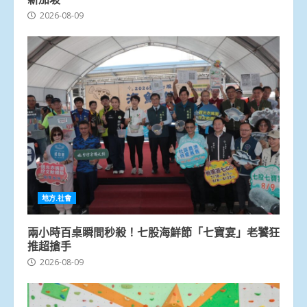
2026-08-09
地方.社會
兩小時百桌瞬間秒殺！七股海鮮節「七寶宴」老饕狂
推超搶手
2026-08-09