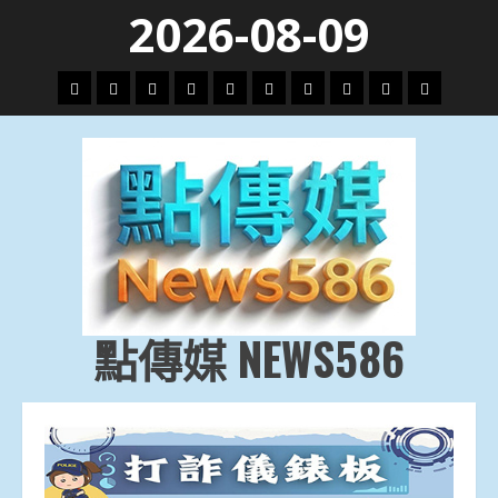
Skip
2026-08-09
to
content
頭
財
地
文
專
娛
政
國
運
生
條
經
方.
教.
題
樂
治
際
動
活
社
科
影
會
技
劇
點傳媒 NEWS586