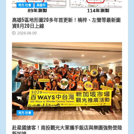
地方.社會
高雄市
高雄5區地形圖20多年首更新！楠梓、左營等最新圖
資8月20日上線
2026-08-09
地方.社會
赴星國搶客！南投觀光大軍攜手飯店與樂園強勢登陸
新加坡