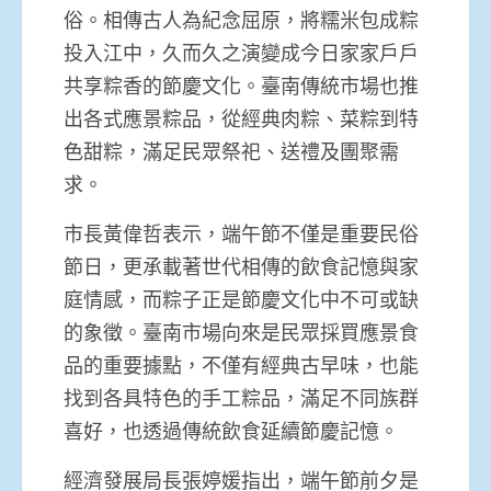
俗。相傳古人為紀念屈原，將糯米包成粽
投入江中，久而久之演變成今日家家戶戶
共享粽香的節慶文化。臺南傳統市場也推
出各式應景粽品，從經典肉粽、菜粽到特
色甜粽，滿足民眾祭祀、送禮及團聚需
求。
市長黃偉哲表示，端午節不僅是重要民俗
節日，更承載著世代相傳的飲食記憶與家
庭情感，而粽子正是節慶文化中不可或缺
的象徵。臺南市場向來是民眾採買應景食
品的重要據點，不僅有經典古早味，也能
找到各具特色的手工粽品，滿足不同族群
喜好，也透過傳統飲食延續節慶記憶。
經濟發展局長張婷媛指出，端午節前夕是