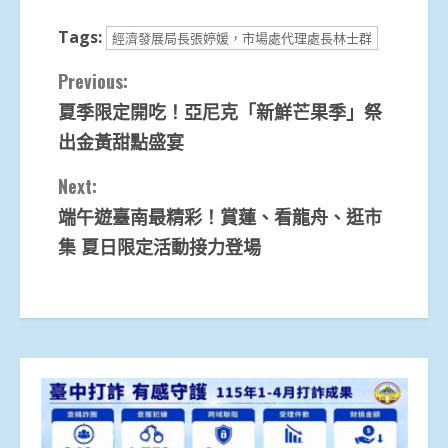
Tags:
經濟發展局長張婷媛，市場處代理處長林士群
Continue
Previous:
夏季限定開吃！亞尼克「新鮮芒果季」祭
Reading
出金黃甜點盛宴
Next:
端午遊臺南最精彩！賞蓮、看龍舟、逛市
集 夏日限定活動接力登場