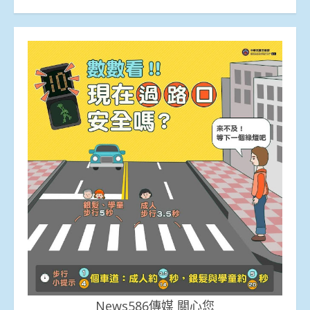
News586傳媒 關心您