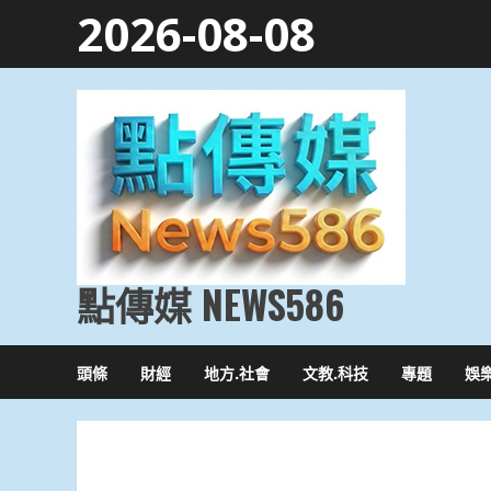
Skip
2026-08-08
to
content
點傳媒 NEWS586
頭條
財經
地方.社會
文教.科技
專題
娛