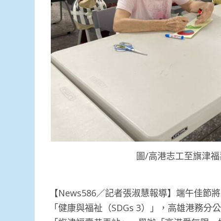
圖/高港志工至旗津
【News586／記者張淑慧報導】端午佳
「健康與福祉（SDGs 3）」，高雄港務分