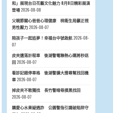
和」展現台日花藝文化魅力 8月8日精彩展演
登場
2026-08-08
父親節關心爸爸心理健康 桃衛生局籲正視
男性壓力
2026-08-07
陪孩子一起追夢！幸福台中號啟航
2026-08-
07
皮夾遺落計程車 後湖警電聯熱心運將秒送
回
2026-08-07
看診記錯停車格 後湖警擴大搜尋幫找回機
車
2026-08-07
掉皮夾不敢獨找 長竹警暗巷摸黑找回
2026-08-07
購愛心水果疑遇詐 公園警指引識破陷阱守