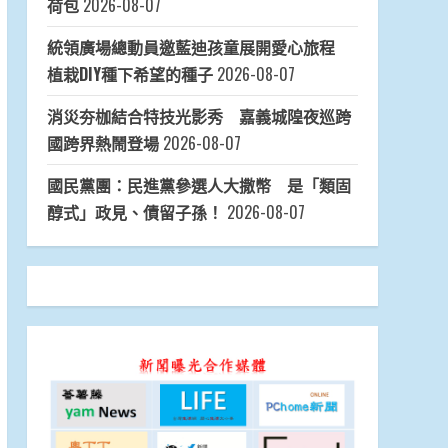
荷包
2026-08-07
統領廣場總動員邀藍迪孩童展開愛心旅程
植栽DIY種下希望的種子
2026-08-07
消災夯枷結合特技光影秀 嘉義城隍夜巡跨
國跨界熱鬧登場
2026-08-07
國民黨團：民進黨參選人大撒幣 是「類固
醇式」政見、債留子孫！
2026-08-07