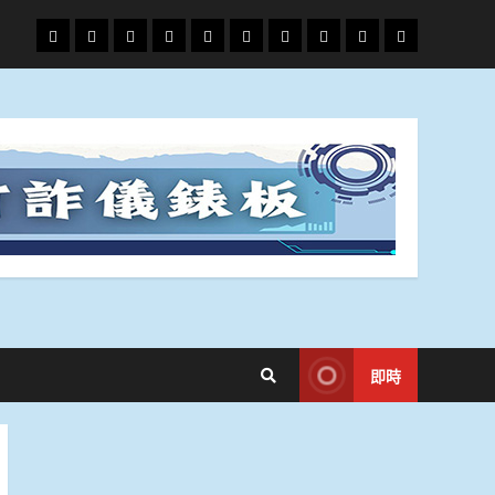
頭
財
地
文
專
娛
政
國
運
生
條
經
方.
教.
題
樂
治
際
動
活
社
科
影
會
技
劇
即時