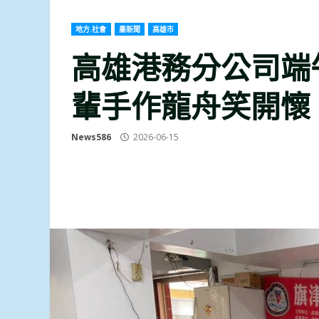
地方.社會
墨新聞
高雄市
高雄港務分公司端
輩手作龍舟笑開懷
News586
2026-06-15