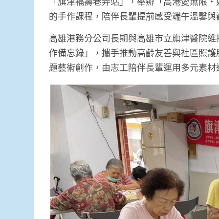
「旗津福壽巷弄站」，舉辦「高港愛無限・
的手作課程，陪伴長輩提前感受端午溫馨與
高雄港務分公司長期與高雄市立旗津醫院維
作備忘錄」，攜手推動高齡友善與社區照護
題藝術創作，由志工陪伴長輩運用多元素材