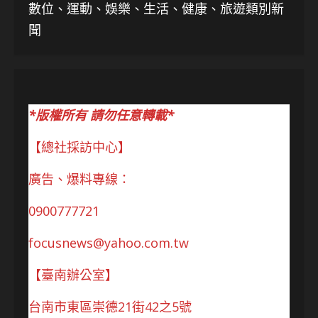
數位、運動、娛樂、生活、健康、旅遊類別新
聞
*版權所有 請勿任意轉載*
【總社採訪中心】
廣告、爆料專線：
0900777721
focusnews@yahoo.com.tw
【臺南辦公室】
台南市東區崇德21街42之5號