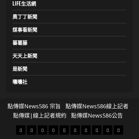
LIFE生活網
奧丁丁新聞
媒事看新聞
蕃薯藤
天天上新聞
是新聞
囔囔社
點傳媒News586 宗旨
點傳媒News586線上記者
點傳媒|線上記者規約
點傳媒News586公告
頭
財
地
文
專
娛
政
國
運
生
條
經
方.
教.
題
樂
治
際
動
活