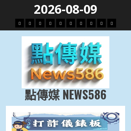
Skip
2026-08-09
to
content
頭
財
地
文
專
娛
政
國
運
生
條
經
方.
教.
題
樂
治
際
動
活
社
科
影
會
技
劇
點傳媒 NEWS586