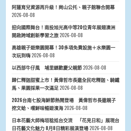
阿蓮育兒資源再升級！崗山公托、親子館聯合開幕
2026-08-08
迎向國際舞台！南投旭光高中等20位青年展翅澳洲
開啟跨域創新學習之旅
2026-08-08
高雄親子遊樂園開幕！30多項免費設施＋水樂園一
次玩到嗨
2026-08-08
以西部牛仔風 埔里鎮歡慶父親節
2026-08-08
歸仁釋迦甜蜜上市！黃偉哲市長邀全民吃釋迦、騎鐵
馬、果園採果一次滿足
2026-08-08
2026台南七股海鮮節熱鬧登場 黃偉哲市長邀親子
挖文蛤、嚐鮮味暢遊濱海
2026-08-08
日本花藝大師梅垣稔抵台交流 「花見日和」展現台
日花藝文化魅力 8月8日精彩展演登場
2026-08-08