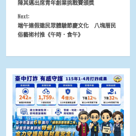
陳其邁出席青年創業挑戰賽頒獎
Reading
Next:
端午連假邀民眾體驗節慶文化 八塊厝民
俗藝術村推《午時．食午》