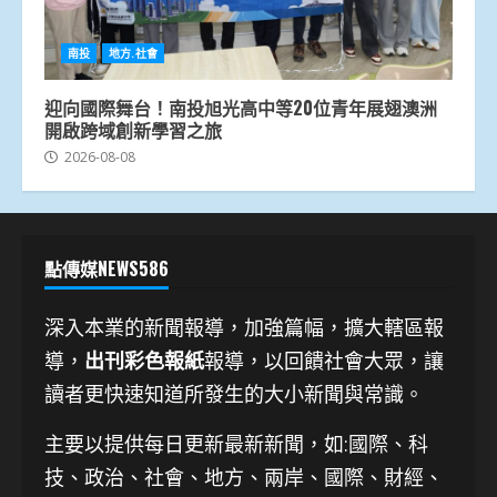
南投
地方.社會
迎向國際舞台！南投旭光高中等20位青年展翅澳洲
開啟跨域創新學習之旅
2026-08-08
點傳媒NEWS586
深入本業的新聞報導，加強篇幅，擴大轄區報
導，
出刊彩色報紙
報導，以回饋社會大眾，讓
讀者更快速知道所發生的大小新聞與常識。
主要以提供每日更新最新新聞
，如:國際、科
技、
政治、社會、地方、兩岸、國際、財經、