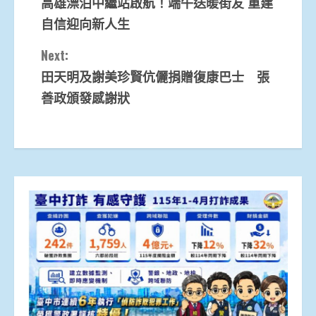
高雄漂泊中繼站啟航！端午送暖街友 重建
Reading
自信迎向新人生
Next:
田天明及謝美珍賢伉儷捐贈復康巴士 張
善政頒發感謝狀