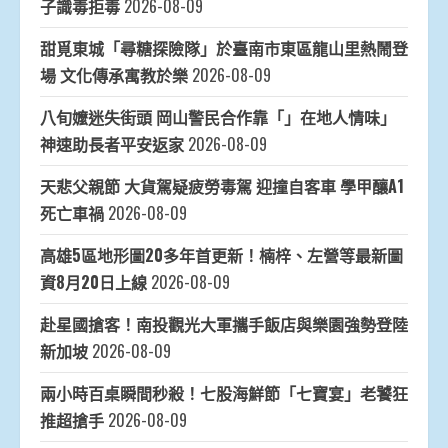
子識毒拒毒
2026-08-09
甜覓東城「尋糖探險隊」於臺南市東區龍山里熱鬧登
場 文化傳承寓教於樂
2026-08-09
八旬嬤迷失街頭 岡山警民合作靠「」在地人情味」
神速助長者平安返家
2026-08-09
天悲父親節 大貨駕疑疲勞毒駕 迎撞自客車 學甲釀A1
死亡車禍
2026-08-09
高雄5區地形圖20多年首更新！楠梓、左營等最新圖
資8月20日上線
2026-08-09
赴星國搶客！南投觀光大軍攜手飯店與樂園強勢登陸
新加坡
2026-08-09
兩小時百桌瞬間秒殺！七股海鮮節「七寶宴」老饕狂
推超搶手
2026-08-09