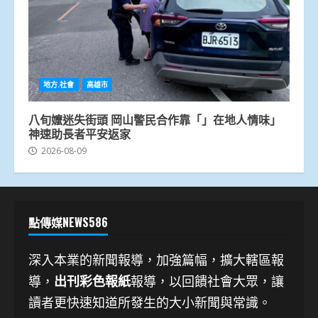
地方.社會
高雄市
八旬嬤迷失街頭 岡山警民合作靠「」在地人情味」
神速助長者平安返家
2026-08-09
點傳媒NEWS586
深入本業的新聞報導，加強篇幅，擴大轄區報
導，
出刊彩色報紙
報導，以回饋社會大眾，讓
讀者更快速知道所發生的大小新聞與常識。