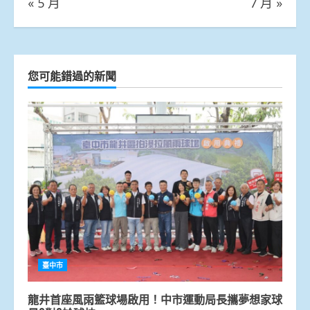
« 5 月
7 月 »
您可能錯過的新聞
臺中市
龍井首座風雨籃球場啟用！中市運動局長攜夢想家球