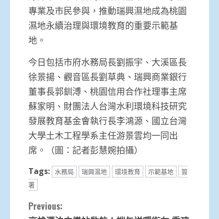
專業及市民參與，推動瑞興濕地成為桃園
濕地永續治理與環境教育的重要示範基
地。
今日包括市府水務局長劉振宇、大溪區長
徐景揚、觀音區長劉草典、瑞興商業銀行
董事長郭釧溥、桃園信用合作社理事主席
蘇家明、財團法人台灣水利環境科技研究
發展教育基金會執行長李鴻源、國立台灣
大學土木工程學系主任游景雲均一同出
席。（圖：記者彭慧婉拍攝）
Tags:
水務局
瑞興濕地
環境教育
示範基地
簽
署
Continue
Previous: