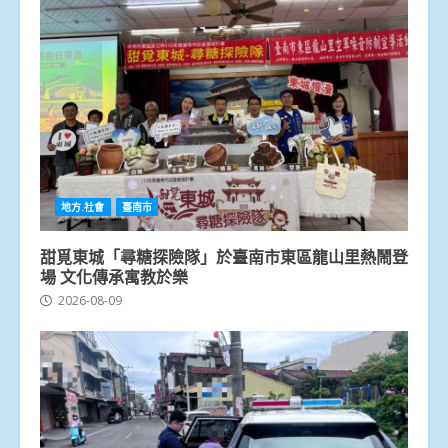
地方.社會
臺南市
甜覓東城「尋糖探險隊」於臺南市東區龍山里熱鬧登
場 文化傳承寓教於樂
2026-08-09