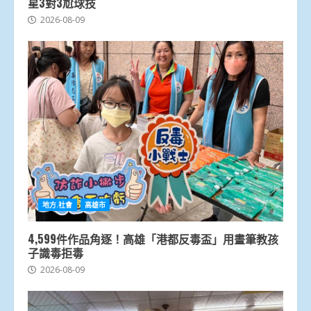
星3對3尬球技
2026-08-09
地方.社會
高雄市
4,599件作品角逐！高雄「港都反毒盃」用畫筆教孩
子識毒拒毒
2026-08-09