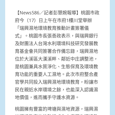
【News586／記者彭慧婉報導】桃園市政
府今（17）日上午在市府1樓川堂舉辦
「瑞興濕地環境教育推動計畫簽署儀
式」。桃園市長張善政表示，與瑞興銀行
及財團法人台灣水利環境科技研究發展教
育基金會共同簽署合作備忘錄，瑞興濕地
位於大溪區大漢溪畔、鄰近中庄調整池，
是桃園兼具水質淨化、生態保育及環境教
育功能的重要人工濕地。此次市府整合產
官學共同投入瑞興濕地環境教育，盼讓市
民在親近水岸環境之餘，也能深入認識濕
地價值，進而攜手守護水資源。
桃園擁有豐富的埤塘與濕地資源，瑞興濕