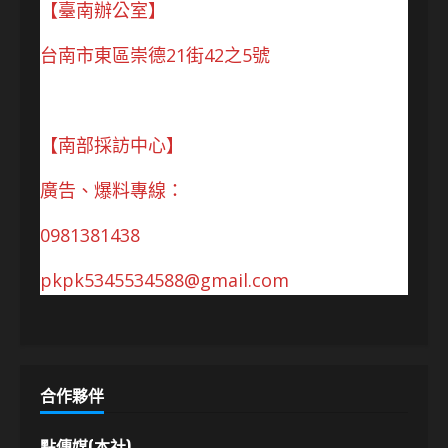
【臺南辦公室】
台南市東區崇德21街42之5號
【南部採訪中心】
廣告、爆料專線：
0981381438
pkpk5345534588@gmail.com
合作夥伴
點傳媒(本社)