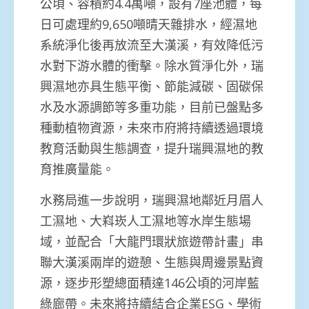
公頃、容積約4.4萬噸，設有7座池體，每
日可處理約9,650噸晴天雜排水，經濕地
系統淨化後再放流至大漢溪，有效降低污
水對下游水體的衝擊。除水質淨化外，瑞
興濕地亦具生態平衡、節能減碳、固碳保
水及水源調節等多重功能，目前已盤點多
種動植物資源，未來市府將持續透過環境
教育活動與生態調查，提升瑞興濕地的教
育推廣量能。
水務局進一步說明，瑞興濕地鄰近月眉人
工濕地、大嵙崁人工濕地等水岸生態場
域，並配合「大龍門環狀旅遊帶計畫」串
聯大漢溪兩岸的遊憩、生態與周邊景點資
源，逐步形塑總面積達146公頃的河岸藍
綠廊帶。未來將持續結合企業ESG、學術