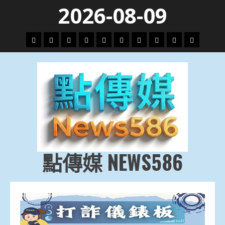
Skip
2026-08-09
to
content
頭
財
地
文
專
娛
政
國
運
生
條
經
方.
教.
題
樂
治
際
動
活
社
科
影
會
技
劇
點傳媒 NEWS586