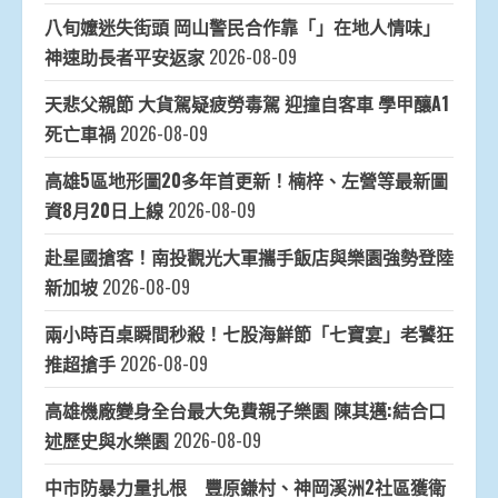
八旬嬤迷失街頭 岡山警民合作靠「」在地人情味」
神速助長者平安返家
2026-08-09
天悲父親節 大貨駕疑疲勞毒駕 迎撞自客車 學甲釀A1
死亡車禍
2026-08-09
高雄5區地形圖20多年首更新！楠梓、左營等最新圖
資8月20日上線
2026-08-09
赴星國搶客！南投觀光大軍攜手飯店與樂園強勢登陸
新加坡
2026-08-09
兩小時百桌瞬間秒殺！七股海鮮節「七寶宴」老饕狂
推超搶手
2026-08-09
高雄機廠變身全台最大免費親子樂園 陳其邁:結合口
述歷史與水樂園
2026-08-09
中市防暴力量扎根 豐原鎌村、神岡溪洲2社區獲衛