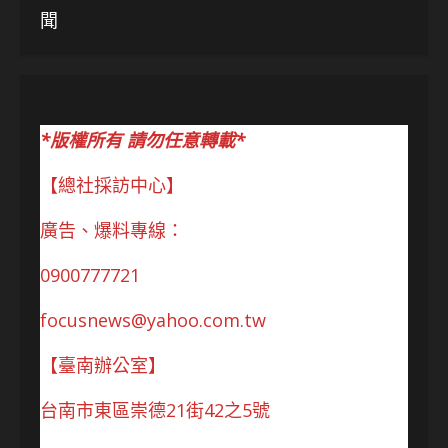
聞
*版權所有 請勿任意轉載*
【總社採訪中心】
廣告、爆料專線：
0900777721
focusnews@yahoo.com.tw
【臺南辦公室】
台南市東區崇德21街42之5號