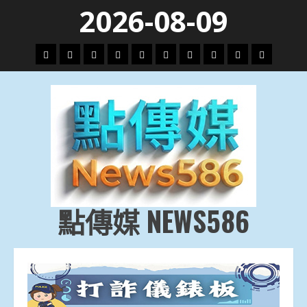
Skip
2026-08-09
to
content
頭
財
地
文
專
娛
政
國
運
生
條
經
方.
教.
題
樂
治
際
動
活
社
科
影
會
技
劇
點傳媒 NEWS586