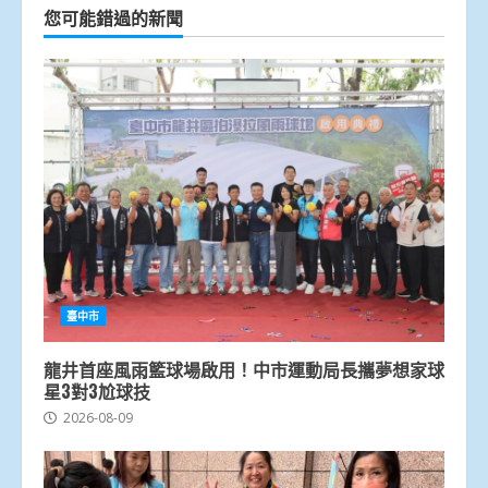
您可能錯過的新聞
臺中市
龍井首座風雨籃球場啟用！中市運動局長攜夢想家球
星3對3尬球技
2026-08-09