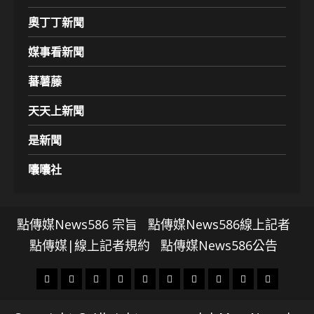
奧丁丁新聞
媒事看新聞
蕃薯藤
天天上新聞
是新聞
囔囔社
點傳媒News586 宗旨
點傳媒News586線上記者
點傳媒|線上記者規約
點傳媒News586公告
頭
財
地
文
專
娛
政
國
運
生
條
經
方.
教.
題
樂
治
際
動
活