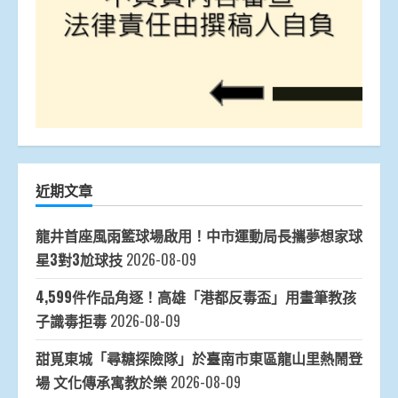
近期文章
龍井首座風雨籃球場啟用！中市運動局長攜夢想家球
星3對3尬球技
2026-08-09
4,599件作品角逐！高雄「港都反毒盃」用畫筆教孩
子識毒拒毒
2026-08-09
甜覓東城「尋糖探險隊」於臺南市東區龍山里熱鬧登
場 文化傳承寓教於樂
2026-08-09