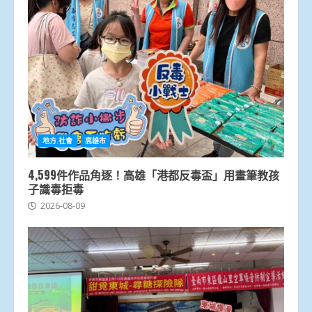
地方.社會
高雄市
4,599件作品角逐！高雄「港都反毒盃」用畫筆教孩
子識毒拒毒
2026-08-09