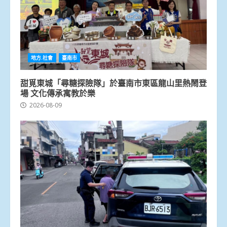
地方.社會
臺南市
甜覓東城「尋糖探險隊」於臺南市東區龍山里熱鬧登
場 文化傳承寓教於樂
2026-08-09