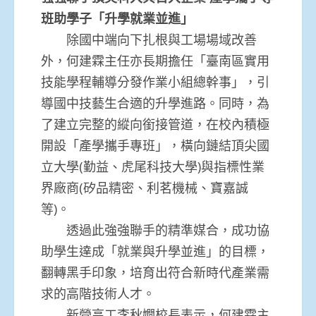
班助學子「升學就業並進」
除國中端向下扎根與工場場域改善
外，何建霖主任亦長期擔任「臺南區實用
技能學程輔導分發作業小組總幹事」，引
導國中技藝生合適的升學進路。同時，為
了建立完整的縱向銜接管道，在校內積極
開設「產學攜手專班」，橫向鏈結頂尖國
立大學(勤益、虎尾科技大學)與指標性業
界廠商(矽品精密、利茗機械、寶嘉誠
等)。
透過此強強聯手的精準媒合，成功協
助學生達成「就業與升學並進」的目標，
翻轉黑手印象，培育出符合新時代產業需
求的高階技術人才。
新營高工李秋嫺校長表示，何建霖主