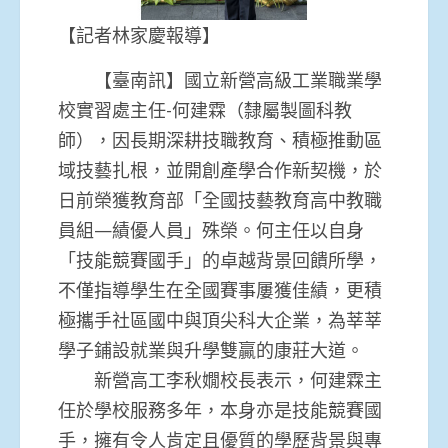
【記者林家慶報導】
【臺南訊】國立新營高級工業職業學
校實習處主任-何建霖（隸屬製圖科教
師），因長期深耕技職教育、積極推動區
域技藝扎根，並開創產學合作新契機，於
日前榮獲教育部「全國技藝教育高中教職
員組—績優人員」殊榮。何主任以自身
「技能競賽國手」的卓越背景回饋所學，
不僅指導學生在全國賽事屢獲佳績，更積
極攜手社區國中與頂尖科大企業，為莘莘
學子鋪設就業與升學雙贏的康莊大道。
新營高工李秋嫺校長表示，何建霖主
任於學校服務多年，本身亦是技能競賽國
手，擁有令人肯定且優質的學歷背景與專