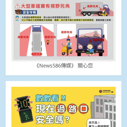
《News586傳媒》 關心您