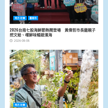
地方.社會
臺南市
2026台南七股海鮮節熱鬧登場 黃偉哲市長邀親子
挖文蛤、嚐鮮味暢遊濱海
2026-08-08
地方.社會