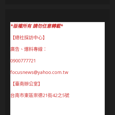
*版權所有 請勿任意轉載*
【總社採訪中心】
廣告、爆料專線：
0900777721
focusnews@yahoo.com.tw
【臺南辦公室】
台南市東區崇德21街42之5號