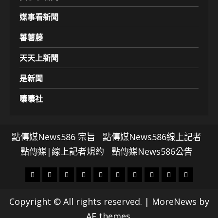
媒事看新聞
蕃薯藤
天天上新聞
是新聞
囔囔社
點傳媒News586 宗旨
點傳媒News586線上記者
點傳媒|線上記者規約
點傳媒News586公告
頭
財
地
文
專
娛
政
國
運
生
條
經
方.
教.
題
樂
治
際
動
活
Copyright © All rights reserved.
|
MoreNews
by
社
科
影
AF themes.
會
技
劇