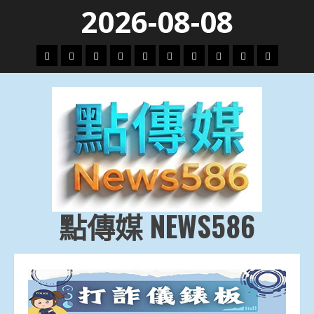
Skip
2026-08-08
to
content
頭
財
地
文
專
娛
政
國
運
生
條
經
方.
教.
題
樂
治
際
動
活
社
科
影
會
技
劇
點傳媒 NEWS586