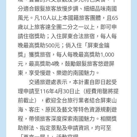
分適合銀髮旅客放慢步調、細細品味南國
風光。凡10人以上本國籍旅客團體，且65
歲以上旅客達全團二分之一以上，即可申
請住宿獎助；入住屏東合法旅宿，每人每
晚最高獎助500元；倘入住「屏東金鑰
獎」獲獎旅宿，每人每晚最高獎助1,000
元，最高獎助4晚，鼓勵銀髮旅客悠遊屏
東，享受慢遊、樂遊的南國魅力。
交通旅遊處表示，本計畫自即日起受
理申請至116年4月30日止（經費用罄將提
前截止），歡迎全台旅行業者結合屏東山
海、客庄、原民及藝文等特色資源規劃遊
程，帶領旅客深度探索南國魅力。相關獎
助辦法、指定景點及申請資訊，均可至
「再來一屏！」活動官網