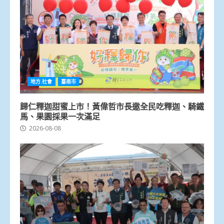
地方.社會
臺南市
歸仁釋迦甜蜜上市！黃偉哲市長邀全民吃釋迦、騎鐵
馬、果園採果一次滿足
2026-08-08