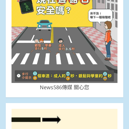
News586傳媒 關心您