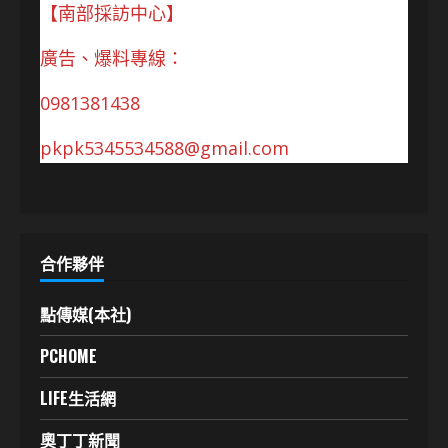
【南部採訪中心】
廣告、爆料專線：
0981381438
pkpk5345534588@gmail.com
合作夥伴
點傳媒(本社)
PCHOME
LIFE生活網
奧丁丁新聞