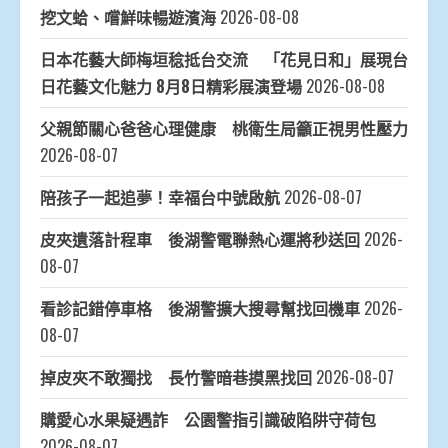
挖文蛤、嚐鮮味暢遊濱海
2026-08-08
日本花藝大師梅垣稔抵台交流 「花見日和」展現台
日花藝文化魅力 8月8日精彩展演登場
2026-08-08
父親節關心爸爸心理健康 桃衛生局籲正視男性壓力
2026-08-07
陪孩子一起追夢！幸福台中號啟航
2026-08-07
皮夾遺落計程車 後湖警電聯熱心運將秒送回
2026-
08-07
看診記錯停車格 後湖警擴大搜尋幫找回機車
2026-
08-07
掉皮夾不敢獨找 長竹警暗巷摸黑找回
2026-08-07
購愛心水果疑遇詐 公園警指引識破陷阱守荷包
2026-08-07