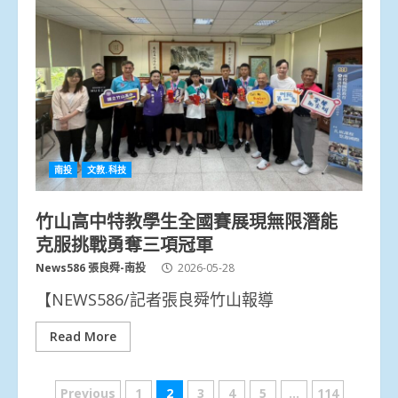
南投
文教.科技
竹山高中特教學生全國賽展現無限潛能
克服挑戰勇奪三項冠軍
News586 張良舜-南投
2026-05-28
【NEWS586/記者張良舜竹山報導
Read More
文
Previous
1
2
3
4
5
...
114