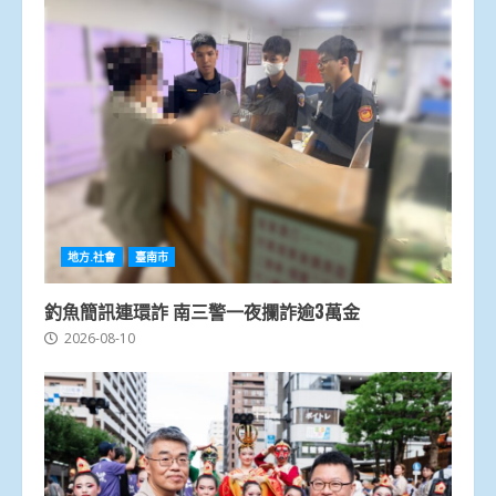
地方.社會
臺南市
釣魚簡訊連環詐 南三警一夜攔詐逾3萬金
2026-08-10