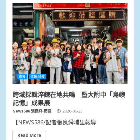
南投
文教.科技
跨域採輯淬鍊在地共鳴 暨大附中「島嶼
記憶」成果展
News586 張良舜-南投
2026-06-23
【NEWS586/記者張良舜埔里報導
Read More