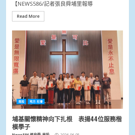
【NEWS586/記者張良舜埔里報導
Read More
南投
地方.社會
埔基關懷精神向下扎根 表揚44位服務楷
模學子
News586 張良舜-南投
2026-06-05