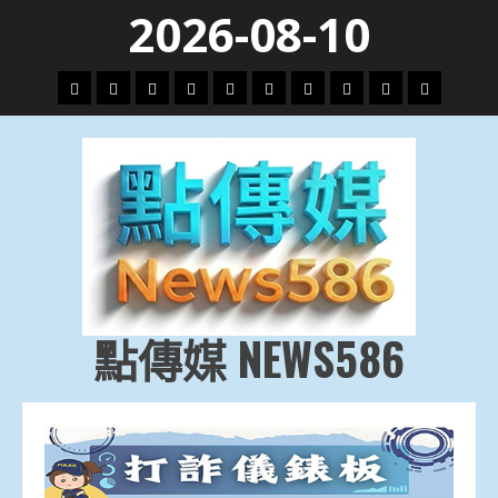
Skip
2026-08-10
to
content
頭
財
地
文
專
娛
政
國
運
生
條
經
方.
教.
題
樂
治
際
動
活
社
科
影
會
技
劇
點傳媒 NEWS586