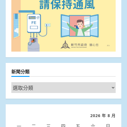
新聞分類
新
聞
分
類
2026 年 8 月
一
二
三
四
五
六
日