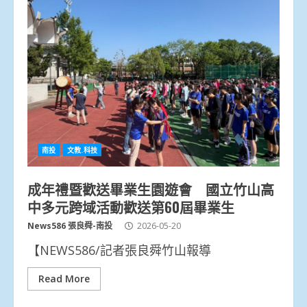
南投
文教.科技
成年禮暨歡送畢業生園遊會 國立竹山高
中多元跨域活動歡送第60屆畢業生
News586 張良舜-南投
2026-05-20
【NEWS586/記者張良舜竹山報導
Read More