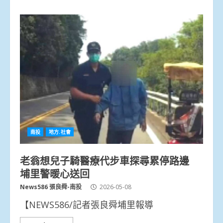
南投
地方.社會
老翁想兒子騎醫療代步車探尋累停路邊
埔里警暖心送回
News586 張良舜-南投
2026-05-08
【NEWS586/記者張良舜埔里報導