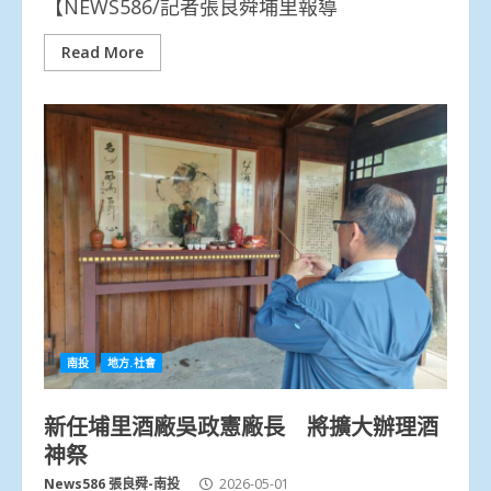
【NEWS586/記者張良舜埔里報導
Read More
南投
地方.社會
新任埔里酒廠吳政憲廠長 將擴大辦理酒
神祭
News586 張良舜-南投
2026-05-01