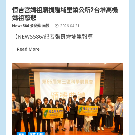
恒吉宮媽祖廟捐贈埔里鎮公所2台堆高機
媽祖慈悲
News586 張良舜-南投
2026-04-21
【NEWS586/記者張良舜埔里報導
Read More
南投
文教.科技