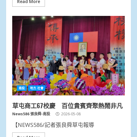
Read More
南投
地方.社會
草屯商工67校慶 百位貴賓齊聚熱鬧非凡
News586 張良舜-南投
2026-05-08
【NEWS586/記者張良舜草屯報導