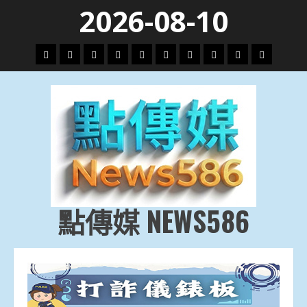
Skip
2026-08-10
to
content
頭
財
地
文
專
娛
政
國
運
生
條
經
方.
教.
題
樂
治
際
動
活
社
科
影
會
技
劇
點傳媒 NEWS586