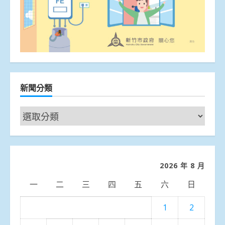
新聞分類
新
聞
分
類
2026 年 8 月
一
二
三
四
五
六
日
1
2