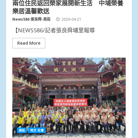
兩位住民返回榮家展開新生活 中埔榮養
樂居溫馨歡送
News586 張良舜-南投
2026-04-21
【NEWS586/記者張良舜埔里報導
Read More
南投
地方.社會