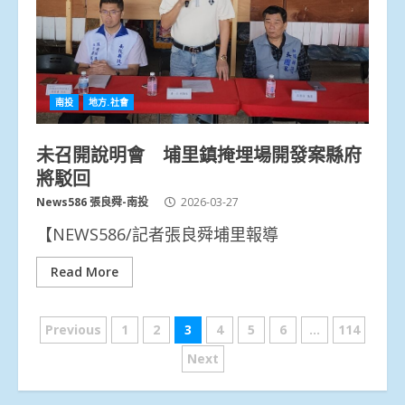
南投
地方.社會
未召開說明會 埔里鎮掩埋場開發案縣府
將駁回
News586 張良舜-南投
2026-03-27
【NEWS586/記者張良舜埔里報導
Read More
文
Previous
1
2
3
4
5
6
...
114
章
Next
分