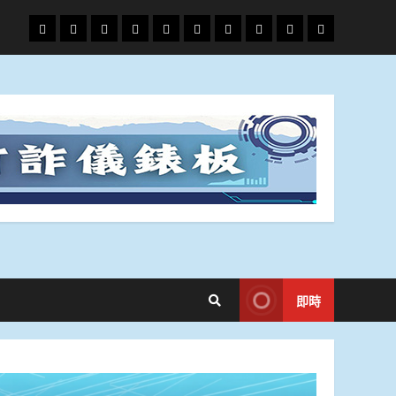
頭
財
地
文
專
娛
政
國
運
生
條
經
方.
教.
題
樂
治
際
動
活
社
科
影
會
技
劇
即時