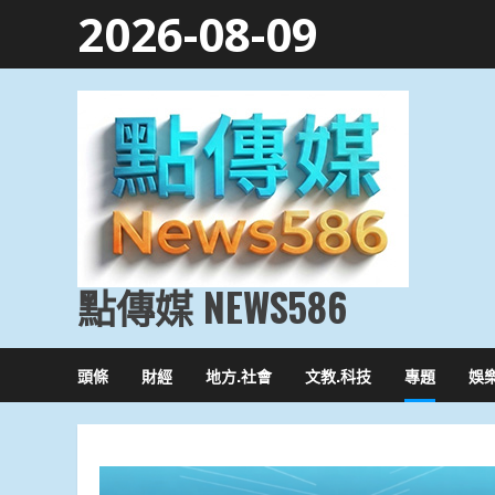
Skip
2026-08-09
to
content
點傳媒 NEWS586
頭條
財經
地方.社會
文教.科技
專題
娛