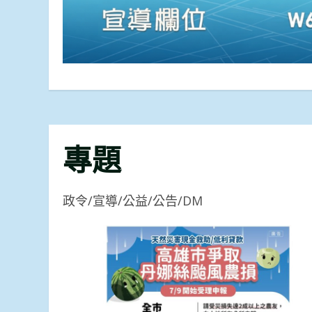
專題
政令/宣導/公益/公告/DM