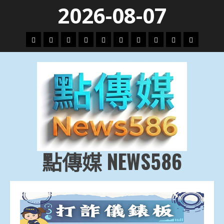
Skip
2026-08-07
to
content
頭
財
地
文
專
娛
政
國
運
生
條
經
方.
教.
題
樂
治
際
動
活
社
科
影
會
技
劇
點傳媒 NEWS586