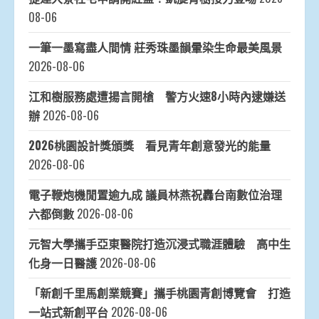
08-06
一筆一墨寫盡人間情 莊秀珠墨韻暈染生命最美風景
2026-08-06
江和樹服務處遭揚言開槍 警方火速8小時內逮嫌送
辦
2026-08-06
2026桃園設計獎頒獎 看見青年創意發光的能量
2026-08-06
電子鞭炮機閒置逾九成 議員林燕祝轟台南數位治理
六都倒數
2026-08-06
元智大學攜手亞東醫院打造沉浸式職涯體驗 高中生
化身一日醫護
2026-08-06
「新創千里馬創業競賽」攜手桃園青創博覽會 打造
一站式新創平台
2026-08-06