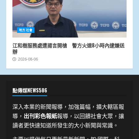
地方.社會
江和樹服務處遭揚言開槍 警方火速8小時內逮嫌送
辦
2026-08-06
點傳媒NEWS586
深入本業的新聞報導，加強篇幅，擴大轄區報
導，
出刊彩色報紙
報導，以回饋社會大眾，讓
讀者更快速知道所發生的大小新聞與常識。