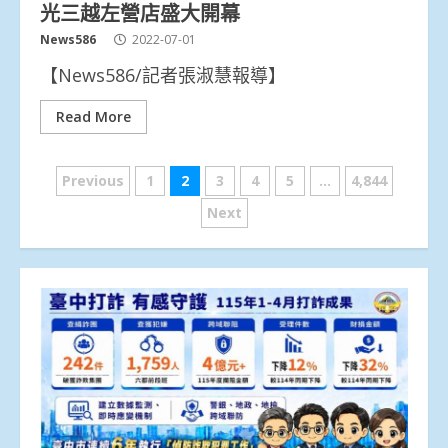
光三越左營店盛大開幕
News586
2022-07-01
【News586/記者張淑慧報導】
Read More
文
Previous
1
2
3
4
5
...
4,844
章
Next
分
頁