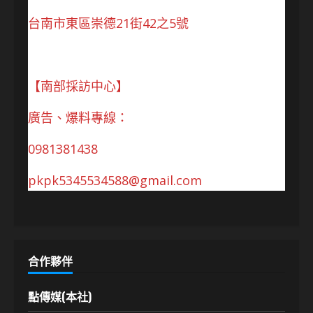
台南市東區崇德21街42之5號
【南部採訪中心】
廣告、爆料專線：
0981381438
pkpk5345534588@gmail.com
合作夥伴
點傳媒(本社)