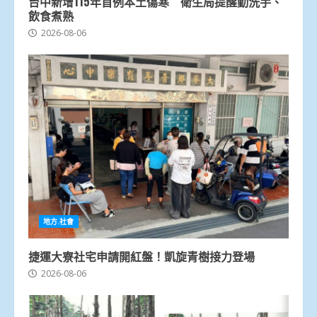
台中新增115年首例本土傷寒 衛生局提醒勤洗手、
飲食煮熟
2026-08-06
地方.社會
捷運大寮社宅申請開紅盤！凱旋青樹接力登場
2026-08-06