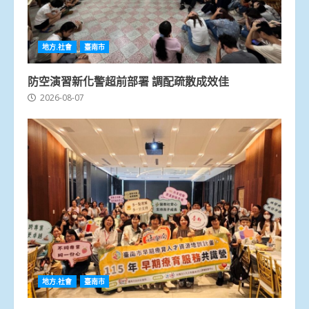
地方.社會
臺南市
防空演習新化警超前部署 調配疏散成效佳
2026-08-07
地方.社會
臺南市