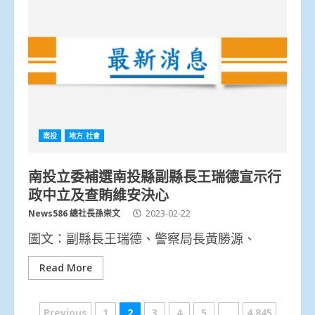
南投
地方.社會
南投立委補選南投縣副縣長王瑞德宣示行
政中立及查賄維安決心
News586 總社長孫崇文
2023-02-22
圖文：副縣長王瑞德、警察局長黃勝源、
Read More
文
Previous
1
2
3
4
5
...
4,845