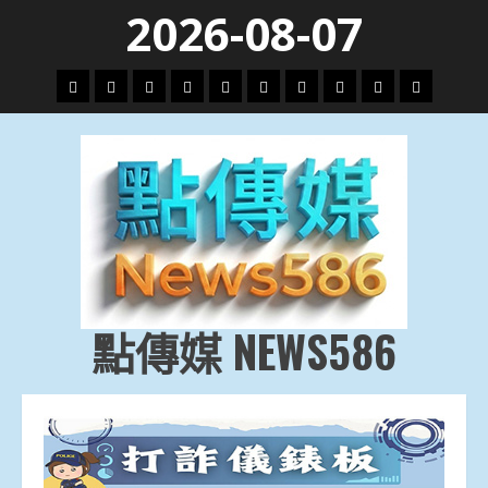
Skip
2026-08-07
to
content
頭
財
地
文
專
娛
政
國
運
生
條
經
方.
教.
題
樂
治
際
動
活
社
科
影
會
技
劇
點傳媒 NEWS586