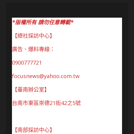
*版權所有 請勿任意轉載*
【總社採訪中心】
廣告、爆料專線：
0900777721
focusnews@yahoo.com.tw
【臺南辦公室】
台南市東區崇德21街42之5號
【南部採訪中心】