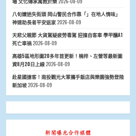
場 文化傳承寓教於樂
2026-08-09
八旬嬤迷失街頭 岡山警民合作靠「」在地人情味」
神速助長者平安返家
2026-08-09
天悲父親節 大貨駕疑疲勞毒駕 迎撞自客車 學甲釀A1
死亡車禍
2026-08-09
高雄5區地形圖20多年首更新！楠梓、左營等最新圖
資8月20日上線
2026-08-09
赴星國搶客！南投觀光大軍攜手飯店與樂園強勢登陸
新加坡
2026-08-09