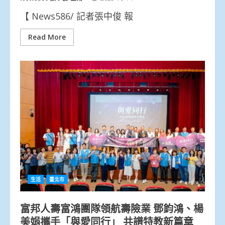
【 News586/ 記者張中俊 報
Read More
生活
臺北市
富邦人壽富鴻團隊領航壽險業 鄧鈞鴻、楊
美娟攜手「與愛同行」 共譜特教新篇章