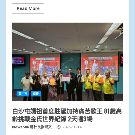
Read More
臺中市
頭條
白沙屯媽祖首度駐駕加持痛苦歌王 81歲高
齡挑戰金氏世界紀錄 2天唱3場
News586 總社長孫崇文
2025-10-14