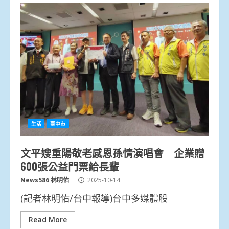
生活
臺中市
文平嫂重陽敬老感恩孫情演唱會 企業贈
600張公益門票給長輩
News586 林明佑
2025-10-14
(記者林明佑/台中報導)台中多媒體股
Read More