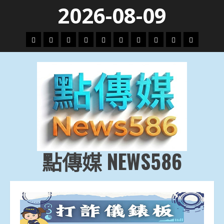
Skip
2026-08-09
to
content
頭
財
地
文
專
娛
政
國
運
生
條
經
方.
教.
題
樂
治
際
動
活
社
科
影
會
技
劇
點傳媒 NEWS586