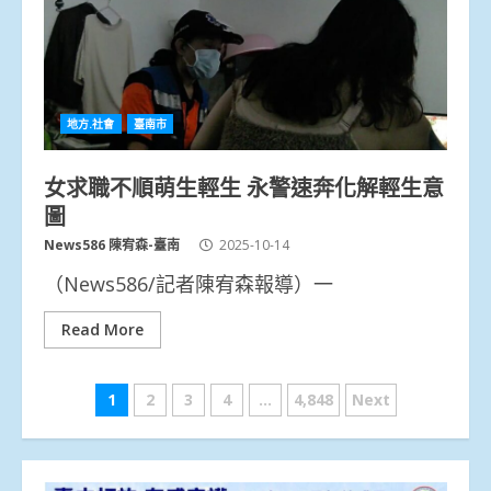
地方.社會
臺南市
女求職不順萌生輕生 永警速奔化解輕生意
圖
News586 陳宥森-臺南
2025-10-14
（News586/記者陳宥森報導）一
Read More
文
1
2
3
4
...
4,848
Next
章
分