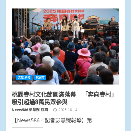
文教.科技
桃園市
桃園眷村文化節圓滿落幕 「奔向眷村」
吸引超過8萬民眾參與
News586 彭慧婉-桃園
2025-10-14
【News586／記者彭慧婉報導】第