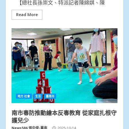
【總社長孫崇文、特派記者陳綿娸、陳
Read More
地方.社會
生活
臺南市
南市毒防推動繪本反毒教育 從家庭扎根守
護兒少
News586 張中俊-臺南
2025-10-14