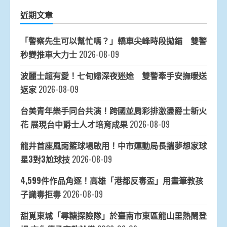
近期文章
「警察先生可以幫忙嗎？」轎車尖峰時段拋錨 雙警
秒變推車大力士
2026-08-09
波麗士超有愛！七旬婦深夜迷途 雙警牽手安撫暖送
返家
2026-08-09
台美青年樂手同台共演！跨國並肩彩排激盪爵士新火
花 展現台中爵士人才培育成果
2026-08-09
龍井首座風雨籃球場啟用！中市運動局長攜夢想家球
星3對3尬球技
2026-08-09
4,599件作品角逐！高雄「港都反毒盃」用畫筆教孩
子識毒拒毒
2026-08-09
甜覓東城「尋糖探險隊」於臺南市東區龍山里熱鬧登