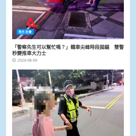
地方.社會
「警察先生可以幫忙嗎？」轎車尖峰時段拋錨 雙警
秒變推車大力士
2026-08-09