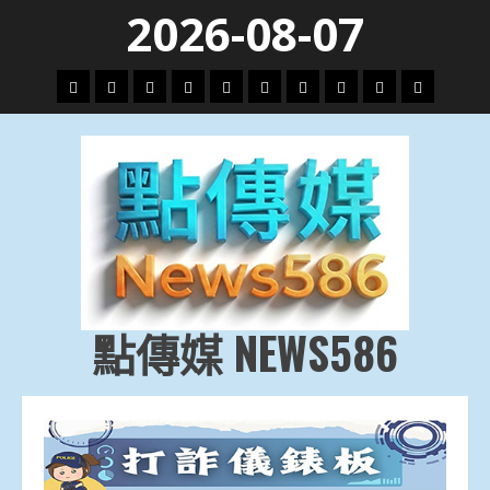
Skip
2026-08-07
to
content
頭
財
地
文
專
娛
政
國
運
生
條
經
方.
教.
題
樂
治
際
動
活
社
科
影
會
技
劇
點傳媒 NEWS586