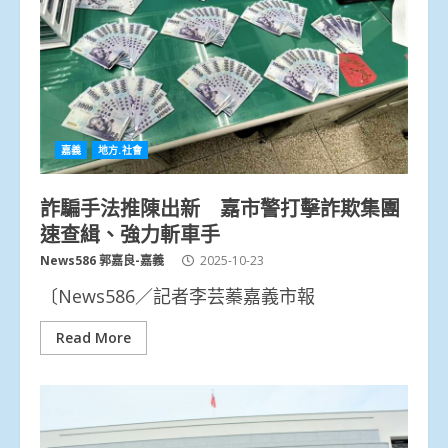
嘉義
地方.社會
詐騙手法推陳出新 嘉市警打擊詐欺集團
速查緝、強力斬車手
News586 郭嘉良-嘉義
2025-10-23
〔News586／記者李芸蓁嘉義市報
Read More