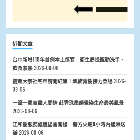
近期文章
台中新增115年首例本土傷寒 衛生局提醒勤洗手、
飲食煮熟
2026-08-06
捷運大寮社宅申請開紅盤！凱旋青樹接力登場
2026-
08-06
一筆一墨寫盡人間情 莊秀珠墨韻暈染生命最美風景
2026-08-06
江和樹服務處遭揚言開槍 警方火速8小時內逮嫌送
辦
2026-08-06