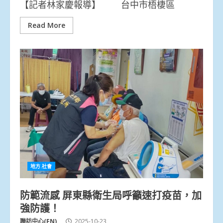
【記者林家慶報導】 台中市梧棲區
Read More
地方.社會
防範流感 屏東縣衛生局呼籲速打疫苗，加
強防護！
聯訪中心(FN)
2025-10-23