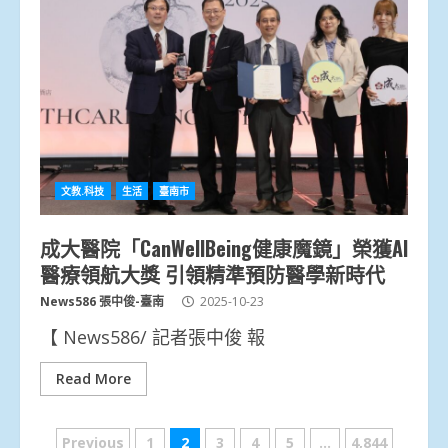
文教.科技
生活
臺南市
成大醫院「CanWellBeing健康魔鏡」榮獲AI
醫療領航大獎 引領精準預防醫學新時代
News586 張中俊-臺南
2025-10-23
【 News586/ 記者張中俊 報
Read More
文
Previous
1
2
3
4
5
...
4,844