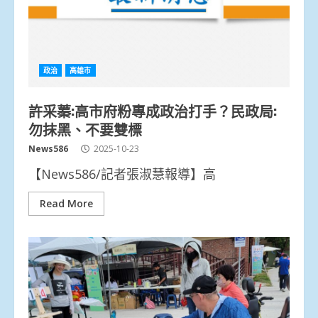
政治
高雄市
許采蓁:高市府粉專成政治打手？民政局:
勿抹黑、不要雙標
News586
2025-10-23
【News586/記者張淑慧報導】高
Read More