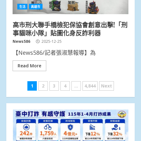
生活
高雄市
高市刑大聯手橋檢犯保協會創意出擊!「刑
事貓咪小隊」貼圖化身反詐利器
News586
2025-12-25
【News586/記者張淑慧報導】為
Read More
文
1
2
3
4
...
4,844
Next
章
分
頁