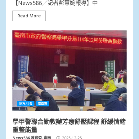
【News586／記者彭慧婉報導】中
Read More
地方.社會
臺南市
學甲警聯合勤教辦芳療舒壓課程 舒緩情緒
重整能量
News586 陳宥森-臺南
2025-12-25