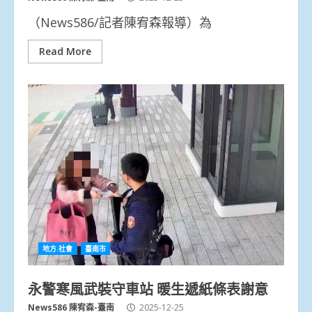
（News586/記者陳宥森報導）為
Read More
地方.社會
臺南市
永警寒風武裝守車站 暖生遞紙條表謝意
News586 陳宥森-臺南
2025-12-25