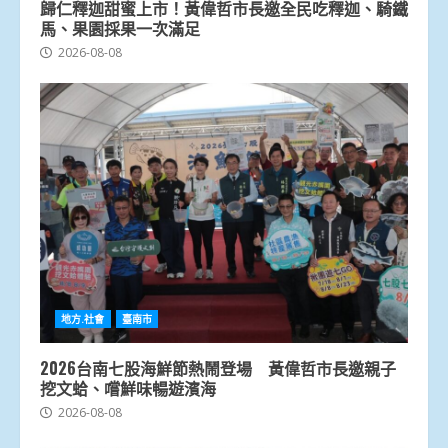
歸仁釋迦甜蜜上市！黃偉哲市長邀全民吃釋迦、騎鐵
馬、果園採果一次滿足
2026-08-08
地方.社會
臺南市
2026台南七股海鮮節熱鬧登場 黃偉哲市長邀親子
挖文蛤、嚐鮮味暢遊濱海
2026-08-08