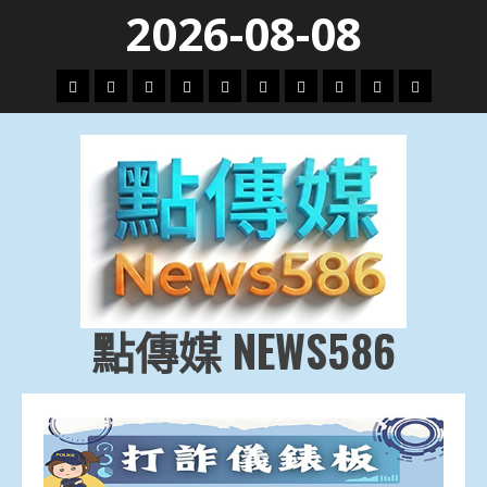
Skip
2026-08-08
to
content
頭
財
地
文
專
娛
政
國
運
生
條
經
方.
教.
題
樂
治
際
動
活
社
科
影
會
技
劇
點傳媒 NEWS586