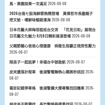
馬、果園採果一次滿足
2026-08-08
2026台南七股海鮮節熱鬧登場 黃偉哲市長邀親子
挖文蛤、嚐鮮味暢遊濱海
2026-08-08
日本花藝大師梅垣稔抵台交流 「花見日和」展現台
日花藝文化魅力 8月8日精彩展演登場
2026-08-08
父親節關心爸爸心理健康 桃衛生局籲正視男性壓力
2026-08-07
陪孩子一起追夢！幸福台中號啟航
2026-08-07
皮夾遺落計程車 後湖警電聯熱心運將秒送回
2026-
08-07
看診記錯停車格 後湖警擴大搜尋幫找回機車
2026-
08-07
掉皮夾不敢獨找 長竹警暗巷摸黑找回
2026-08-07