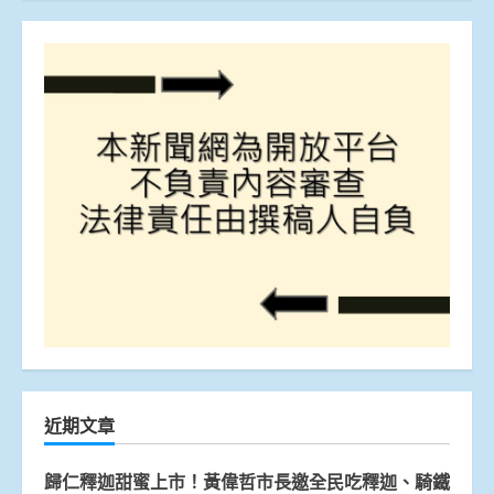
近期文章
歸仁釋迦甜蜜上市！黃偉哲市長邀全民吃釋迦、騎鐵