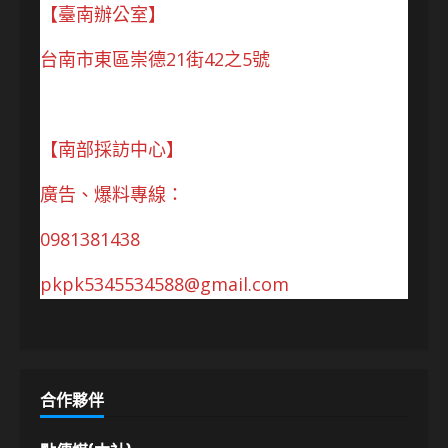
【臺南辦公室】
台南市東區崇德21街42之5號
【南部採訪中心】
廣告、爆料專線：
0981381438
pkpk5345534588@gmail.com
合作夥伴